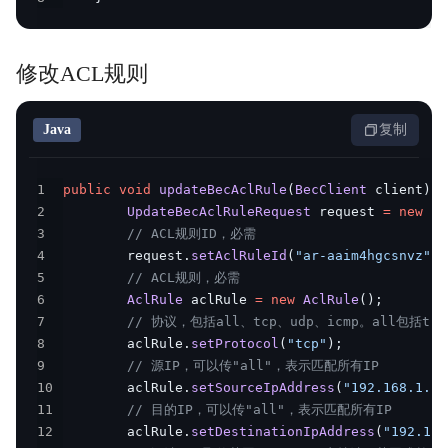
修改ACL规则
Java
复制
1
public
void
updateBecAclRule
(
BecClient
 client
)
{
2
UpdateBecAclRuleRequest
 request 
=
new
Up
3
// ACL规则ID，必需
4
        request
.
setAclRuleId
(
"ar-aaim4hgcsnvz"
)
;
5
// ACL规则，必需
6
AclRule
 aclRule 
=
new
AclRule
(
)
;
7
// 协议，包括all、tcp、udp、icmp。all包括tcp
8
        aclRule
.
setProtocol
(
"tcp"
)
;
9
// 源IP，可以传"all"，表示匹配所有IP
10
        aclRule
.
setSourceIpAddress
(
"192.168.1.1"
11
// 目的IP，可以传"all"，表示匹配所有IP
12
        aclRule
.
setDestinationIpAddress
(
"192.168