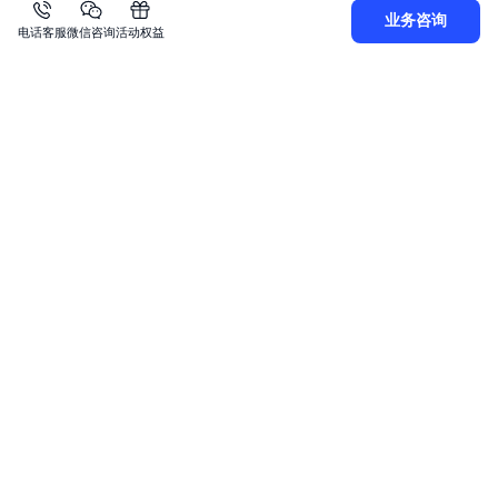
业务咨询
电话客服
微信咨询
活动权益
查询ACL详情
Java
复制
1
public
void
getBecAcl
(
BecClient
 client
)
{
2
GetBecAclRequest
 request 
=
new
GetBecAcl
3
// VPC ID，非必需
4
        request
.
setVpcId
(
"vpc-h5okp5hjsnzy"
)
;
5
GetBecAclResponse
 response 
=
 client
.
getB
6
}
批量删除ACL规则
Java
复制