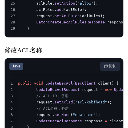
25
        aclRule
.
setAction
(
"allow"
)
;
视频专区
26
        aclRules
.
add
(
aclRule
)
;
27
        request
.
setAclRules
(
aclRules
)
;
服务等级协议SLA
28
BatchCreateBecAclRulesResponse
 response 
29
}
修改ACL名称
Java
复制
1
public
void
updateBecAcl
(
BecClient
 client
)
{
2
UpdateBecAclRequest
 request 
=
new
Update
3
// ACL ID，必需
4
        request
.
setAclId
(
"acl-k6bfhosd"
)
;
5
// ACL名称，必需
6
        request
.
setName
(
"new name"
)
;
7
UpdateBecAclResponse
 response 
=
 client
.
u
8
}