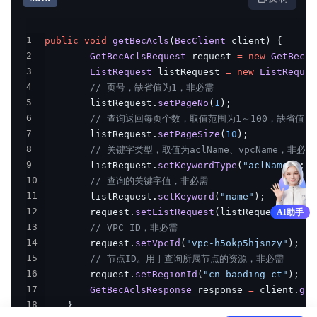
1
public
void
getBecAcls
(
BecClient
 client
)
{
2
GetBecAclsRequest
 request 
=
new
GetBecAc
3
ListRequest
 listRequest 
=
new
ListReques
4
// 页号，缺省值为1，非必需
5
        listRequest
.
setPageNo
(
1
)
;
6
// 查询返回每页个数，取值范围为1～100，缺省值为
7
        listRequest
.
setPageSize
(
10
)
;
8
// 关键字类型，取值为aclName、vpcName，非必需
9
        listRequest
.
setKeywordType
(
"aclName"
)
;
10
// 查询的关键字值，非必需
11
        listRequest
.
setKeyword
(
"name"
)
;
12
        request
.
setListRequest
(
listRequest
)
;
AI助手
13
// VPC ID，非必需
14
        request
.
setVpcId
(
"vpc-h5okp5hjsnzy"
)
;
15
// 节点ID。用于查询所属节点的资源，非必需
16
        request
.
setRegionId
(
"cn-baoding-ct"
)
;
17
GetBecAclsResponse
 response 
=
 client
.
get
18
}