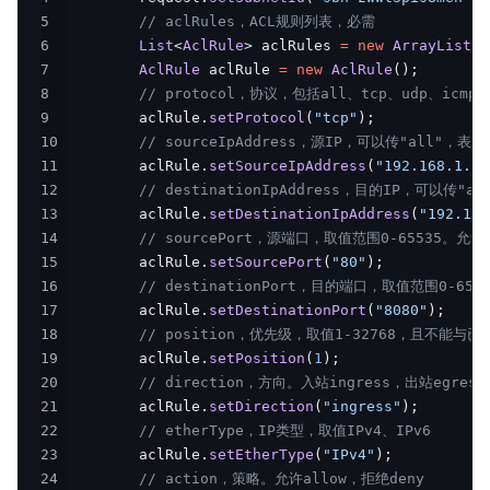
5
// aclRules，ACL规则列表，必需
产品描述
6
List
<
AclRule
>
 aclRules 
=
new
ArrayList
<
>
7
AclRule
 aclRule 
=
new
AclRule
(
)
;
产品定价
8
// protocol，协议，包括all、tcp、udp、icmp。
9
        aclRule
.
setProtocol
(
"tcp"
)
;
快速入门
10
// sourceIpAddress，源IP，可以传"all"，表
11
        aclRule
.
setSourceIpAddress
(
"192.168.1.1"
操作指南
12
// destinationIpAddress，目的IP，可以传"
13
        aclRule
.
setDestinationIpAddress
(
"192.168
典型实践
14
// sourcePort，源端口，取值范围0-65535。
15
        aclRule
.
setSourcePort
(
"80"
)
;
API 1.0参考
16
// destinationPort，目的端口，取值范围0-6
17
        aclRule
.
setDestinationPort
(
"8080"
)
;
API 2.0参考
18
// position，优先级，取值1-32768，且
19
        aclRule
.
setPosition
(
1
)
;
JAVA-SDK
20
// direction，方向。入站ingress，出站egress
21
        aclRule
.
setDirection
(
"ingress"
)
;
Go-SDK
22
// etherType，IP类型，取值IPv4、IPv6
23
        aclRule
.
setEtherType
(
"IPv4"
)
;
常见问题
24
// action，策略。允许allow，拒绝deny