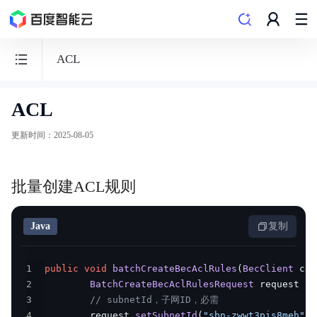
ACL
ACL
边
缘
更新时间
：
2025-08-05
计
算
批量创建ACL规则
节
点
BEC
Java
复制
1
public
void
batchCreateBecAclRules
(
BecClient
 cli
2
BatchCreateBecAclRulesRequest
 request 
=
3
// subnetId，子网ID，必需
功能发布记录
4
        request
.
setSubnetId
(
"sbn-zwwt3pis8meh"
)
;