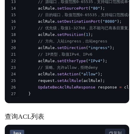
13
// 源端口，取值范围0-65535，支持端口范围或单个端口
14
        aclRule
.
setSourcePort
(
"80"
)
;
15
// 目的端口，取值范围0-65535，支持端口范围或单个端
16
        aclRule
.
setDestinationPort
(
"8080"
)
;
17
// 优先级，取值1-32768，且不能与已有条目重复
18
        aclRule
.
setPosition
(
1
)
;
19
// 方向。入站ingress，出站egress
20
        aclRule
.
setDirection
(
"ingress"
)
;
21
// IP类型，取值IPv4、IPv6
22
        aclRule
.
setEtherType
(
"IPv4"
)
;
23
// 策略。允许allow，拒绝deny
24
        aclRule
.
setAction
(
"allow"
)
;
25
        request
.
setAclRule
(
aclRule
)
;
26
UpdateBecAclRuleResponse
 response 
=
 clie
27
}
查询ACL列表
Java
复制