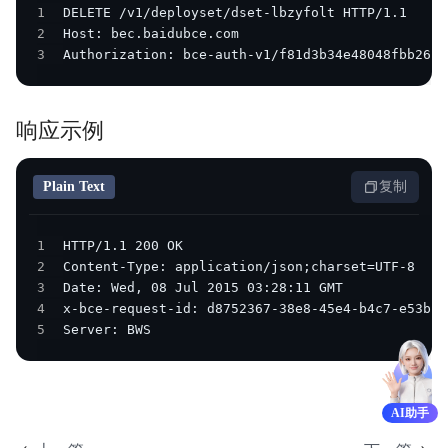
1
2
3
Authorization: bce-auth-v1/f81d3b34e48048fbb2634
响应示例
Plain Text
复制
1
2
3
4
5
Server: BWS
AI助手