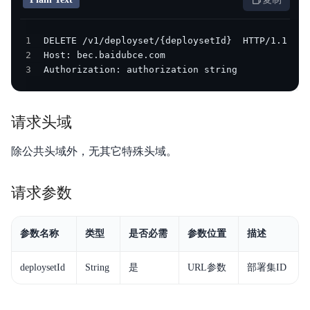
产品描述
1
产品定价
2
3
Authorization: authorization string
快速入门
操作指南
请求头域
典型实践
除公共头域外，无其它特殊头域。
API 1.0参考
请求参数
API 2.0参考
参数名称
类型
是否必需
参数位置
描述
JAVA-SDK
Go-SDK
deploysetId
String
是
URL参数
部署集ID
常见问题