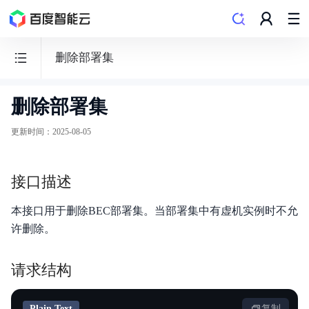
删除部署集
删除部署集
边
缘
更新时间
：
2025-08-05
计
算
接口描述
节
点
本接口用于删除BEC部署集。当部署集中有虚机实例时不允
BEC
许删除。
请求结构
功能发布记录
Plain Text
复制