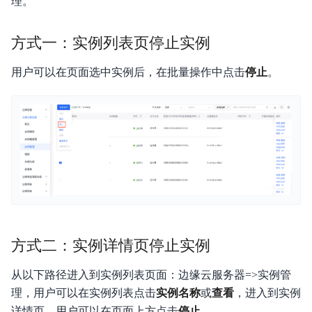
理。
产品描述
方式一：实例列表页停止实例
产品定价
用户可以在页面选中实例后，在批量操作中点击
停止
。
快速入门
操作指南
典型实践
API 1.0参考
API 2.0参考
JAVA-SDK
方式二：实例详情页停止实例
Go-SDK
从以下路径进入到实例列表页面：边缘云服务器=>实例管
理，用户可以在实例列表点击
实例名称
或
查看
，进入到实例
常见问题
详情页。用户可以在页面上方点击
停止
。