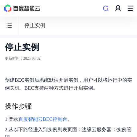
停止实例
停止实例
边
缘
更新时间
：
2023-08-02
计
算
创建BEC实例后系统默认开启实例，用户可以将运行中的实
节
例关机。BEC支持两种方式进行开启实例。
点
BEC
操作步骤
1.登录
百度智能云BEC控制台
。
2.从以下路径进入到实例列表页面：边缘云服务器=>实例管
功能发布记录