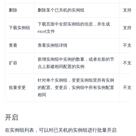
删除
删除某个已关机的实例组
支持
产品描述
产品定价
下载页面中全部实例组的信息，并生成
下载实例组
支持
excel文件
快速入门
查看
查看实例组详情
不支持
操作指南
新增实例组中实例的数量，或者在新的节
扩容
不支持
典型实践
点上新建相同配置的实例
API 1.0参考
针对单个实例组，变更实例组里所有实例
批量变更
的配置。变更后，实例组中所有实例配置
不支持
API 2.0参考
相同
JAVA-SDK
开启
Go-SDK
在实例组列表，可以对已关机的实例组进行批量开启
常见问题