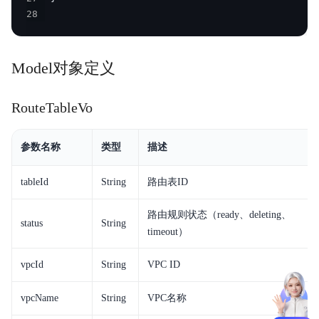
28
Model对象定义
RouteTableVo
参数名称
类型
描述
tableId
String
路由表ID
路由规则状态（ready、deleting、
status
String
timeout）
vpcId
String
VPC ID
vpcName
String
VPC名称