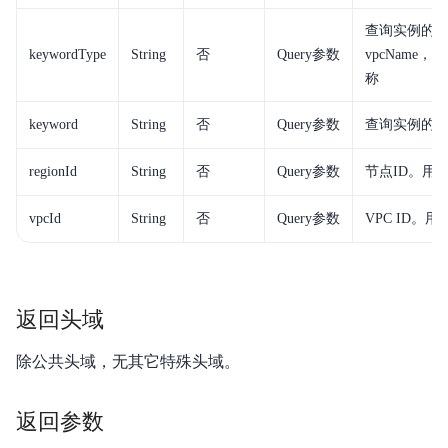
视频专区
查询实例的关键
keywordType
String
否
Query参数
vpcName
服务等级协议SLA
称
keyword
String
否
Query参数
查询实例的
regionId
String
否
Query参数
节点ID。用
vpcId
String
否
Query参数
VPC ID。
返回头域
除公共头域，无其它特殊头域。
返回参数