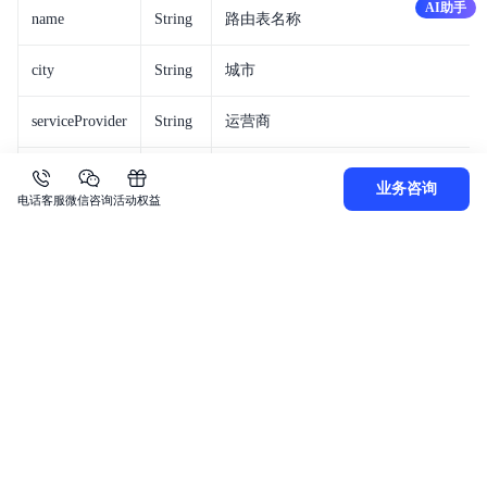
AI助手
name
String
路由表名称
city
String
城市
serviceProvider
String
运营商
region
String
地域
业务咨询
电话客服
微信咨询
活动权益
regionId
String
节点ID
ruleCount
Integer
路由表中路由规则数量
上一篇
下一篇
获取路由表详情
获取路由规则列表