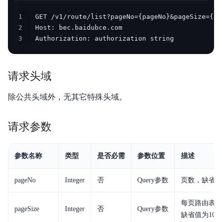
1
产品描述
2
3
 Authorization: authorization string     
产品定价
快速入门
请求头域
操作指南
除公共头域外，无其它特殊头域。
典型实践
请求参数
API 1.0参考
API 2.0参考
参数名称
类型
是否必需
参数位置
描述
JAVA-SDK
pageNo
Integer
否
Query参数
页数，缺省值
Go-SDK
每页路由表个
pageSize
Integer
否
Query参数
常见问题
缺省值为100