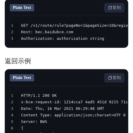
Plain Text
复制
1
2
3
 Authorization: authorization string           
返回示例
Plain Text
复制
1
2
3
4
5
6