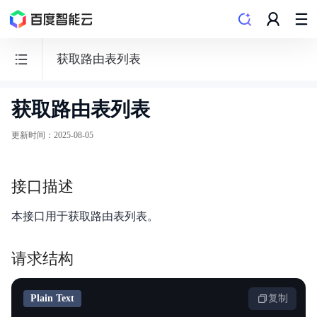
获取路由表列表
获取路由表列表
边
缘
更新时间
：
2025-08-05
计
算
接口描述
节
点
本接口用于获取路由表列表。
BEC
请求结构
Plain Text
复制
功能发布记录