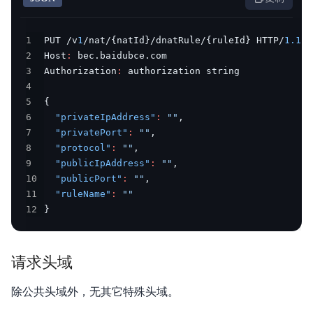
产品描述
1
PUT /v
1
/nat/
{
natId
}
/dnatRule/
{
ruleId
}
 HTTP/
1.1
产品定价
2
Host
:
3
Authorization
:
快速入门
4
5
{
操作指南
6
"privateIpAddress"
:
""
,
7
"privatePort"
:
""
,
典型实践
8
"protocol"
:
""
,
9
"publicIpAddress"
:
""
,
API 1.0参考
10
"publicPort"
:
""
,
11
"ruleName"
:
""
API 2.0参考
12
}
JAVA-SDK
请求头域
Go-SDK
除公共头域外，无其它特殊头域。
常见问题