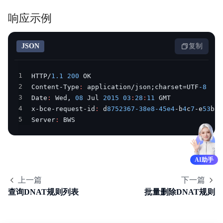
响应示例
JSON
复制
1
HTTP/
1.1
200
2
Content-Type
:
 application/json;charset=UTF
-8
3
Date
:
 Wed
,
08
 Jul 
2015
03
:
28
:
11
4
x-bce-request-id
:
 d
8752367
-38e8
-45e4
-b
4
c
7
-e
53
be
3
5
Server
:
 BWS
AI助手
上一篇
下一篇
查询DNAT规则列表
批量删除DNAT规则