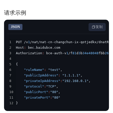
请求示例
JSON
复制
1
PUT /v
1
/nat/nat-cn-changchun-ix-qotjedkx/dnatRul
2
Host
:
3
Authorization
:
 bce-auth-v
1
/f
81
d
3
b
34e48048
fbb
2634
4
5
{
6
"ruleName"
:
"test"
,
7
"publicIpAddress"
:
"1.1.1.1"
,
8
"privateIpAddress"
:
"192.168.0.1"
,
9
"protocol"
:
"TCP"
,
10
"publicPort"
:
"80"
,
11
"privatePort"
:
"80"
12
}