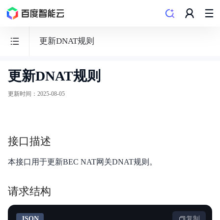
更新DNAT规则
更新DNAT规则
边
缘
更新时间
：
2025-08-05
计
算
节
接口描述
点
BEC
本接口用于更新BEC NAT网关DNAT规则。
请求结构
功能发布记录
JSON
复制