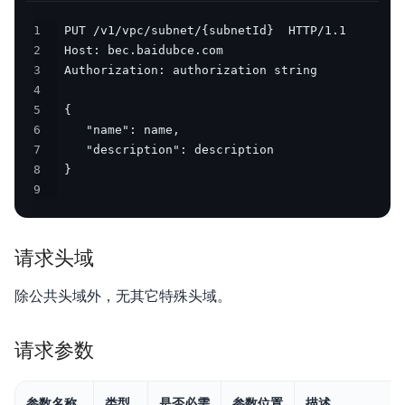
1
产品描述
2
3
产品定价
4
5
快速入门
6
7
操作指南
8
9
典型实践
API 1.0参考
请求头域
API 2.0参考
除公共头域外，无其它特殊头域。
JAVA-SDK
请求参数
Go-SDK
常见问题
参数名称
类型
是否必需
参数位置
描述