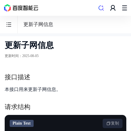
更新子网信息
更新子网信息
边
缘
更新时间
：
2025-08-05
计
算
接口描述
节
点
本接口用来更新子网信息。
BEC
请求结构
Plain Text
复制
功能发布记录