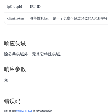
作
服务等级协议SLA
与
ipGroupId
IP组ID
生
clientToken
幂等性Token，是一个长度不超过64位的ASCII字符串
态
开
发
响应头域
者
除公共头域外，无其它特殊头域。
服
响应参数
务
与
无
支
持
错误码
了
请参照
错误返回
章节的内容。