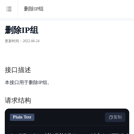
百
删除IP组
度
删除IP组
边
智
缘
更新时间
：
2022-06-24
能
计
算
云
节
接口描述
点
最
BEC
本接口用于删除IP组。
新
活
请求结构
动
功能发布记录
Plain Text
复制
产
品
产品描述