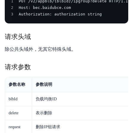
1
解
产品定价
2
3
Authorization: authorization string
决
快速入门
方
操作指南
请求头域
案
典型实践
企
除公共头域外，无其它特殊头域。
业
API 1.0参考
请求参数
服
API 2.0参考
务
参数名称
参数说明
JAVA-SDK
云
Go-SDK
市
blbId
负载均衡ID
场
常见问题
delete
表示删除
合
视频专区
request
删除IP组请求