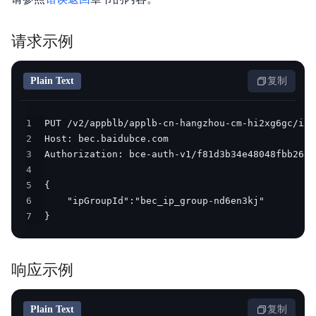
解
智
请求示例
能
云
Plain Text
复制
备
案
1
2
文
3
档
4
管
5
理
6
控
7
}
制
台
响应示例
Plain Text
复制