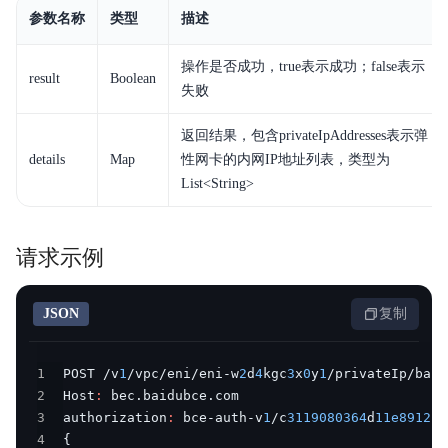
参数名称
类型
描述
操作是否成功，true表示成功；false表示
result
Boolean
失败
返回结果，包含privateIpAddresses表示弹
details
Map
性网卡的内网IP地址列表，类型为
List<String>
请求示例
JSON
复制
1
POST /v
1
/vpc/eni/eni-w
2
d
4
kgc
3
x
0
y
1
/privateIp/batc
2
Host
:
3
authorization
:
 bce-auth-v
1
/c
3119080364
d
11e891250
4
{