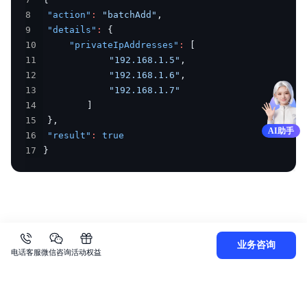
8
"action"
:
"batchAdd"
,
9
"details"
:
{
10
"privateIpAddresses"
:
[
11
"192.168.1.5"
,
12
"192.168.1.6"
,
13
"192.168.1.7"
14
]
15
}
,
AI助手
16
"result"
:
true
17
}
上一篇
下一篇
业务咨询
删除弹性网卡内网IP
批量删除弹性网卡内网IP
电话客服
微信咨询
活动权益