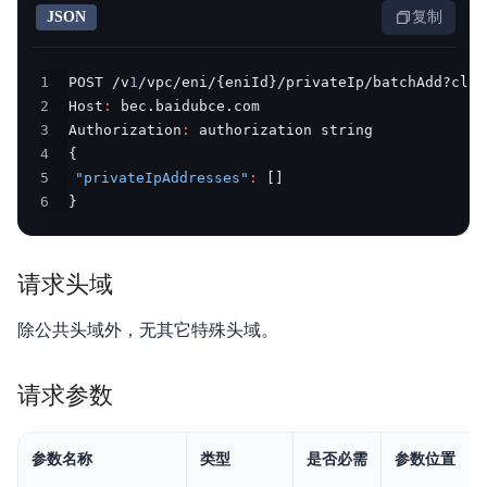
JSON
复制
产品描述
1
POST /v
1
/vpc/eni/
{
eniId
}
/privateIp/batchAdd?clie
产品定价
2
Host
:
3
Authorization
:
快速入门
4
{
5
"privateIpAddresses"
:
[
]
操作指南
6
}
典型实践
API 1.0参考
请求头域
API 2.0参考
除公共头域外，无其它特殊头域。
JAVA-SDK
请求参数
Go-SDK
参数名称
类型
是否必需
参数位置
常见问题