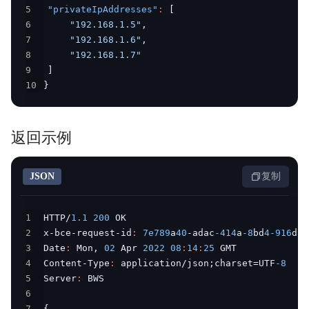
5
"privateIpAddresses"
:
[
6
"192.168.1.5"
,
7
"192.168.1.6"
,
8
"192.168.1.7"
9
]
10
}
返回示例
JSON
复制
1
HTTP/
1.1
200
2
x-bce-request-id
:
7e789
a
40
-adac
-414
a
-8
bd
4
-916
d
6
b
3
Date
:
 Mon
,
02
 Apr 
2022
08
:
14
:
25
4
Content-Type
:
 application/json;charset=UTF
-8
5
Server
:
6
7
{