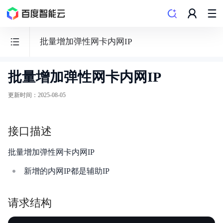
批量增加弹性网卡内网IP
批量增加弹性网卡内网IP
边
缘
更新时间
：
2025-08-05
计
算
接口描述
节
点
批量增加弹性网卡内网IP
BEC
新增的内网IP都是辅助IP
请求结构
功能发布记录