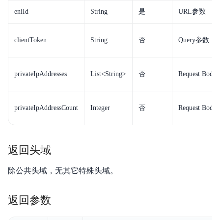
eniId
String
是
URL参数
视频专区
服务等级协议SLA
clientToken
String
否
Query参数
privateIpAddresses
List<String>
否
Request Bod
privateIpAddressCount
Integer
否
Request Bod
返回头域
除公共头域，无其它特殊头域。
返回参数