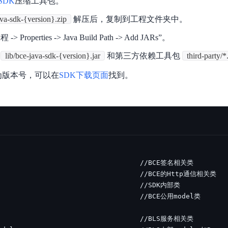
 SDK
压缩工具包。
实时整合文本、图像、PDF等多模态数据，生成高质量结构化报告
严格按照人工编排工作流对话，适用于严谨的业务流程
ava-sdk-{version}.zip
解压后，复制到工程文件夹中。
多智能体协作
> Properties -> Java Build Path -> Add JARs”。
可结合全网实时信息进行智能问答，能力丰富强大
支持自定义导入并官方预置多个子Agent,协同完成复杂 场景任务
lib/bce-java-sdk-{version}.jar
和第三方依赖工具包
third-party/*.
为版本号，可以在
SDK下载页面
找到。
AI云原生与一体机
百度百舸·AI计算平台
销一体化AI应用
大模型训推一体化基础设施，十万卡大规模集群
原生产品
百度百舸一体机
政务大模型原生产品体系
搭载百舸异构计算平台，提供高效的异构资源管理
千帆一体机
覆盖全场景的医疗AI生态
搭载千帆大模型工具链平台，内置文心与精选开源大模型
向量数据库
户全生命周期营销闭环
VectorDB 纯自研高性能、高性价比、生态丰富且即开即用