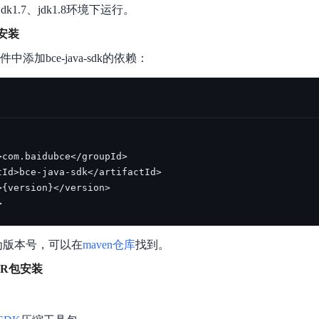
数亿用户验证的企业数字资产管理平台，集智能管理、多人协作、大文件极速传输于一体
18 种格式解析，结构化输出文档关键信息
生态伙伴方案
dk1.7、jdk1.8环境下运行。
端到端语音语言大模型
公告通知
线索转化入口
课程
国内短信套餐包
更强的深度思考能力
考试中心
基于Cross-Attention跨模态语音大模型，体验超拟人对话
n安装
看图识万物
船舶与海洋工程大模型解决方案
产品公告与服务动
大模型系列课程一站观看
企业首购限时0.99元起
，计算密集型应用专享
视觉+多模态大模型，万物精准识别
文件中添加bce-java-sdk的依赖：
大模型语音合成
BaiduLinuxClou
政务智能体的百度搜索解决方案
在事实性、指令遵循、智能体等能力上均有显著提升
音色具备更高的自然度、丰富的情感表达等特点
智能文档分析
能源行业企业管理系统智能化升级解决方案
生态适配指南
提供官网搭建、web应用搭建、云上学习和测试等场景的服务
文心大模型驱动，一站式文档处理
大模型声音复刻
先进、高效的文档解析模型，专为文档元素识别设计
录制5秒音频，即可极速复刻音色
智慧水务智能体解决方案
生态兼容性全景图
文字识别
拓展的云存储服务
覆盖多种场景、多种语言的高精度整图文字检测和
图像增强
地址和公网带宽，增加用户使用弹性
去雾增强放大，重建高清无损图像
>
Agent开发工具链
大模型声音复刻
体验AI方案
丰富的Agent开发工具、一站式创建
为版本号，可以在
maven仓库
找到。
面向企业客户在游戏、营销、直播、办公等场景提供高效稳定的一站式解决方案
基于大模型zero-shot技术，随时随地录制数秒音频
自主规划Agent
AR包安装
内置多种AI助手常见能力，深入理解用户意图，智能调度多种MCP工具
自主思考并规划任务，适用于基础或日常的业务流程
工作流Agent