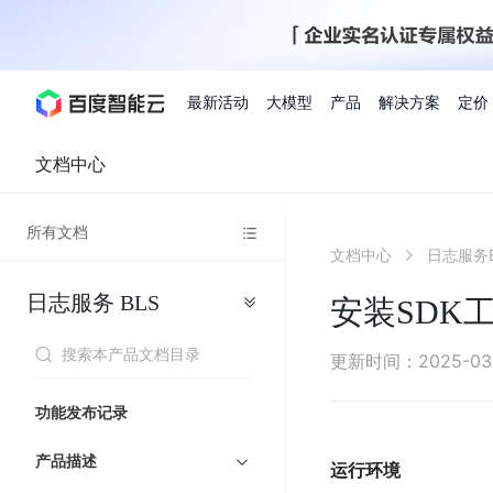
最新活动
大模型
产品
解决方案
定价
文档中心
查看全部活动
进入千帆大模型平台
百度智能云全部产品
全部解决方案
了解定价
文档与社区
了解合作伙伴体系
进入服务与支持
云智一体3.0
所有文档
AI应用与智能体
文档中心
日志服务B
精选活动
价格计算器
文档
关于合作伙伴
基础服务
市场活动
成为合作伙伴
增值服务-百度智能云
最佳实践
优惠上云
价格详情
开发者资源
新手专享
上云领万
百度千帆
精选推荐
精选推荐
自由搭配产品组合，轻松预估成本
了解定价模式，合理选
日志服务
BLS
Hermes Agent应用部
安装SDK
百度千帆·大模型服务及Agent开发平台
我们的伙伴体系
代理销售伙伴
千帆AI应用开发者
人
存
智
物
以Agent为核心的一站式企业级大模型服务平台
云服务器品类特惠
新客限时体
自助工具
2026 百度AI开发者大会
大模型专家服务
智能中国 | 数字化转型进
DuClaw
行业解决方案
人工智能
工
储
能
联
云服务器2核4G低至39元/年
企业数字员工9
提供常见使用问题快速解决通道
开启「万物一体」新纪元
提供常见使用问题快速解决通
联合央视聚焦企业数字化转型
一键部署DuClaw，零门
通用解决方案
百度伐谋
查询合作伙伴
解决方案销售伙伴
SDK中心
百
对
MapReduce
物
更新时间
：
2025-03
智
大
网
百度千帆
智能应用
度
象
联
免费试用体验馆
文心大模型
企业专享权
解决方案实践
智能助手
文心 Moment 大会
云专家服务
智能中国 | 标杆案例
流
云服务器 BCC
10分钟快速部署OpenC
能
数
服
客悦
优秀伙伴展示
技术合作伙伴
API平台
智能体
语音技术
千
存
网
注册并完成实名认证，立即体验热门产品
权益礼包至高可
功能发布记录
式
提供常见使用问题快速解决通道
文心大模型 5.0 正式版上线
一对一定制化支持服务
云智一体赋能千行百业
安全稳定，提供高弹性的
据
务
帆
储
核
ERNIE 4.5 Turbo
ERNIE 5.1
快速搭建与AI Workf
计
图像技术
文字识别
数字员工-营销内容创作
精品案例展示
服务伙伴
示例代码中心
人工智能热销榜
模
BOS
心
云推广大使
产品描述
工单服务
企业支持计划
搜索能力登顶国内，预训练成本仅为业界6%
百度网盘企业版
算
运行环境
人脸与人体
语言与知识
搭建私有知识库与AI
型
套
新购1元，AI能力引擎量包低至75折
推荐新客下单
数字员工-组件开放平台