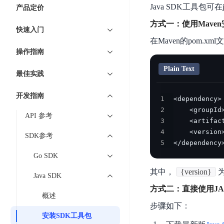
7 × 24 小时在线提供服务
复杂业务专属支持
云
BSC
AI原生应用商店
云市场
新手入门
Java SDK工具包可在j
ERNIE X1 Turbo
产品定价
DeepSeek-V4
服
件
磁
云计算
数
搭建官网在线客服与
大模型增值服务上新
免费大模型
云服务器BCC
具备更长的思维链，
务
结构创新和超高上下文效率、Agent 能力得到专项优化
方式一：使用Mave
GPU云服务器
盘
时
特惠榜单
网站建设
入门指南
据
快速入门
工信部教考中心大模型证书6折
入门到进阶，
及
计算
存储
配备GPU的云端服务器
CDS
序
在Maven的pom.xml
ERNIE X1.1
可
语音识别
ERNIE 5.0-正式版
Agent
营销服务
安全服务
最佳实践
时
网络
数据库
操作指南
文
视
原生全模态大模型，基础能力全面升级
开
轻量应用服务器
空
人脸识别
件
化
大数据
容器
发
Plain Text
行业智能
企业应用
数
PaddleOCR-VL
最佳实践
ERNIE 4.5 Turbo VL
存
Sugar
平
文字识别
安全
CDN与边缘
据
全新多模理解模型，图片理解、创作、翻译、代码等能力显著
储
BI
分析决策
公司服务
台
对象存储BOS
开发指南
库
1
CFS
管理运维
混合云
图像识别
Elasticsearch
稳定、安全、高效、高可
百
TSDB
2
智能办公
人工智能
API 参考
并
操作系统
3
度
数
物
ARM云
弹性公网IP
MCP及Agent开发
行
4
生活休闲
API商城
胜
据
SDK参考
联
应用产品
文
为用户访问公网提供IP
5
</dependency
算
仓
网
MCP组件
件
精选Agent
Go SDK
库
智能应用
行业应用
DuClaw
安
百度云手机
存
聚合优质工具与MCP服务
官方能力直达，快速
PALO
其中，
{version}
全
视频云平台
企业服务
Java SDK
DuMate
储
日
套
百度搜索
全能AI助手
方式二：直接使用J
PFS
地图服务
秒
概述
志
件
25年搜索沉淀，权威高质多模态信源
哒
存
步骤如下：
服
天
安装SDK工具包
储
百度百科
深度研究Agent
百
务