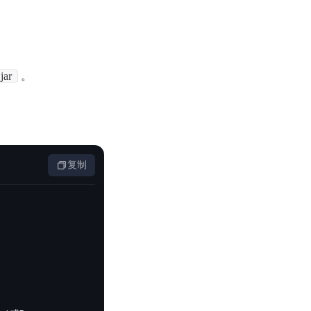
零算法基础定制高精度AI模型
全功能AI开发平台BML
提供一站式AI开发、训练及推理环境，
jar
。
AI安全护栏
复制
多模态大模型的安全围栏，助力企业内容合规
MapReduce计算集群服务
供全托管的Hadoop/Spark计算集群服务，安全可靠