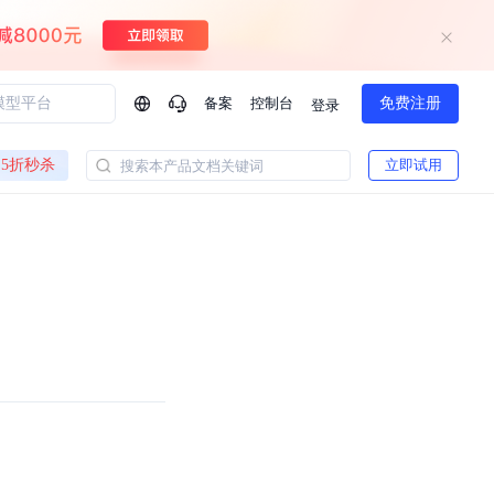
备案
控制台
免费注册
登录
问问AI助手
5折秒杀
立即试用
搜索本产品文档关键词
企业实名认证有什么福利？
如何免费试用百度智
方案
智慧政务
模型与应用
一站式企业级大模型服务
热门产品
AI体验中心
Dumate
业管理系统智能化升级
政务智能体的百度搜索解决方案
提供一站式、开箱即用的AI服务
百度搭子DuMate
百度智能云大模型系列课程
云服务器BCC
馈渠道
新动态
你的超级AI助手 真干活 用搭子
500+节免费观看 持续更新
工程大模型解决方案
智慧水务智能体解决方案
Duclaw
其他大模型
百度千帆·大模型服务及Agent开发平台
千帆大模型平台
诉渠道
了解
以Agent为核心的一站式企业级大模型服务平台
DeepSeek V3.2 Think
文本生成模型，长文本训练和推理效率的大幅提升
百度胜算·数据智能平台
企业实名认证专属权益
大模型专家服务
热门AI能力