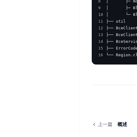
智
8
语
区
备
9
能
音
块
份
10
平
超
技
链
BCB
11
台
级
术
12
表
DataBuilder
链
13
人
格
BaaS
城
14
脸
存
平
市
15
识
储
台
时
16
└── Region.
别
TableStorage
空
超
人
大
级
体
数
链
CDN
分
据
数
与
析
分
内
字
边
语
析
容
商
缘
言
DMI
分
品
服
处
发
可
务
理
网
信
上一篇
概述
安
技
络
登
全
术
CDN
记