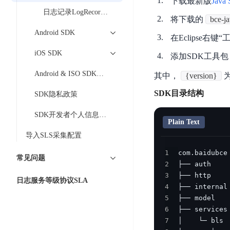
下载最新版
Java
工
网
超3000万全行业词条，800万用户共吸纳
度
BLS
日志记录LogRecord操作
智
关
将下载的
bce-j
伐
消
能
智能生成PPT
百度AI搜索
BSG
Android SDK
谋
在Eclipse右键“工程 -
息
物
智能大纲汇总，文库资源沉淀
数
百
服
联
iOS SDK
添加SDK工具包
据
度
务
网
流
Android & ISO SDK下载
一
for
解
其中，
{version}
转
AI原生应用
见
Kafka
决
SDK目录结构
SDK隐私政策
平
方
智
消
台
伐谋
百度智能云客悦
案
SDK开发者个人信息保护合规指引
能
息
CloudFlow
Plain Text
全球领先的可商用自我演化超级智能体
大模型驱动的服务营
代
服
度
导入SLS采集配置
极
码
务
家-
秒哒
九州·政务大模型
速
1
助
for
AIOT
无代码应用搭建平台
构建“1+1+5+∞”
常见问题
文
2
手
RocketMQ
语
件
3
百度智能云数字员工
百度智能云灵医
音
日志服务等级协议SLA
文
千
缓
4
平
内容运营等8款数字员工焕新上线！免费体验！
医疗AI大模型，构建
字
帆
5
存
台
识
数
6
RapidFS
百度一见
百战·数智营销
别
据
7
云边协同、自主进化的视觉智能体平台
赋能合作伙伴打造客
云