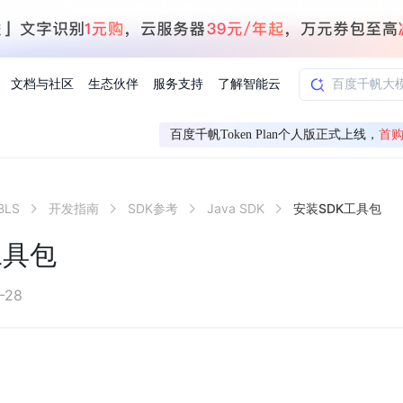
文档与社区
生态伙伴
服务支持
了解智能云
百度千帆Token Plan个人版正式上线，
首购
AI应用方案
智慧工业
LS
开发指南
SDK参考
Java SDK
安装SDK工具包
知一
合作伙伴赋能
学习认证
行业解读
千帆社区
AI赋能
企服推荐
千帆AI加速器
联系我们
新闻动态
元新购券
全栈AI能力赋能应用开发
百度搭子DuMate
择计费模式
署
百度千帆·大模型服务及Agent开发平台
能源行业企
工具包
中心
合作伙伴培训
实践案例
线上大模型案例课程
你的超级AI助手 真干活 用搭子
验
域名注册服务
行时
培训认证
行业白皮书
我要建议
最新资讯
端到端语音语言大模型
.9元
.COM域名注册29元起
道
学练考认一站式平台
权威、全面的行业报告解读
产品及服务官方反
百度智能云业内最
槛部署7x24小时个人超级助手
基于跨模态大模型，体验超拟人对话
快速搭建企业AI知识库问答平台
客悦智能客服
船舶与海洋
合作伙伴课程中心
千帆杯AI参赛作品
线上产品实操课程
-28
益
智能商标注册
课程学习
分析师报告
我要投诉
公告通知
大模型语音合成
law
百度百舸AI算力管理
合作伙伴人才认证
线下培育
减6000元
首购275元，多买多省
全场景课程体系
权威机构云市场趋势解读
产品及服务官方投
最新公告通知及时
云计算服务
大模型升级语音合成，音色更自然
PP-StructureV3
low 编排平台
飞桨企业赋能
人才认证
限时招募中
建站特惠
多模态基础大模型，去幻觉、逻辑推理和代码能力明显增强
高效文档解析模型，复杂结构和多栏布局文档处理优势显著
大模型文档解析
信息公告
助手
返利 最高8万元
企业首购SSL证书5折
学习中心