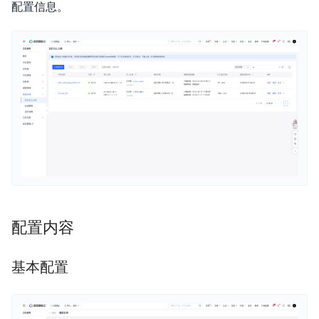
配置信息。
快速入门
解
决
操作指南
方
最佳实践
案
开发指南
企
常见问题
业
服
日志服务等级协议SLA
务
云
配置内容
市
场
基本配置
合