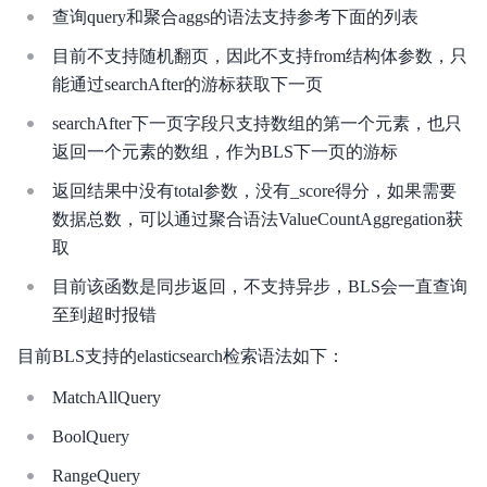
查询query和聚合aggs的语法支持参考下面的列表
产品定价
目前不支持随机翻页，因此不支持from结构体参数，只
快速入门
能通过searchAfter的游标获取下一页
操作指南
searchAfter下一页字段只支持数组的第一个元素，也只
返回一个元素的数组，作为BLS下一页的游标
最佳实践
返回结果中没有total参数，没有_score得分，如果需要
开发指南
数据总数，可以通过聚合语法ValueCountAggregation获
取
常见问题
目前该函数是同步返回，不支持异步，BLS会一直查询
日志服务等级协议SLA
至到超时报错
目前BLS支持的elasticsearch检索语法如下：
MatchAllQuery
BoolQuery
RangeQuery