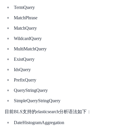
TermQuery
MatchPhrase
MatchQuery
WildcardQuery
MultiMatchQuery
ExistQuery
IdsQuery
PrefixQuery
QueryStringQuery
SimpleQueryStringQuery
目前BLS支持的elasticsearch分析语法如下：
DateHistogramAggregation