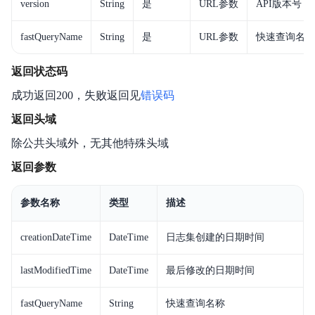
version
String
是
URL参数
API版本号，
fastQueryName
String
是
URL参数
快速查询名称
返回状态码
成功返回200，失败返回见
错误码
返回头域
除公共头域外，无其他特殊头域
返回参数
参数名称
类型
描述
creationDateTime
DateTime
日志集创建的日期时间
lastModifiedTime
DateTime
最后修改的日期时间
fastQueryName
String
快速查询名称