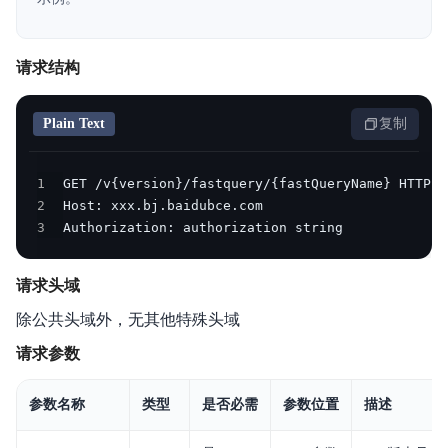
产品定价
快速入门
请求结构
操作指南
Plain Text
复制
最佳实践
1
开发指南
2
3
Authorization: authorization string
常见问题
请求头域
日志服务等级协议SLA
除公共头域外，无其他特殊头域
请求参数
参数名称
类型
是否必需
参数位置
描述