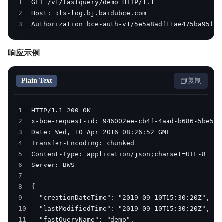
1
2
3
Authorization bce-auth-v1/5e5a8adf11ae475ba95f1b
响应示例
Plain Text
复制
1
2
3
4
5
6
7
8
9
10
11