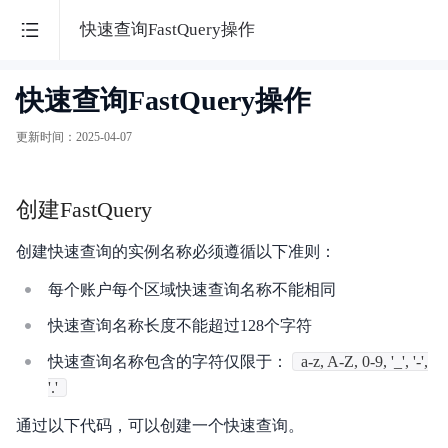
百
快速查询FastQuery操作
度
快速查询FastQuery操作
日
智
志
更新时间
：
2025-04-07
能
服
务
云
创建FastQuery
BLS
创建快速查询的实例名称必须遵循以下准则：
最
新
每个账户每个区域快速查询名称不能相同
活
快速查询名称长度不能超过128个字符
功能发布记录
动
快速查询名称包含的字符仅限于：
a-z, A-Z, 0-9, '_', '-',
产品描述
'.'
产
产品定价
通过以下代码，可以创建一个快速查询。
品