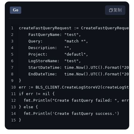
快速入门
解
Go
复制
决
操作指南
方
1
最佳实践
2
案
3
开发指南
4
企
5
常见问题
业
6
7
服
日志服务等级协议SLA
8
务
9
10
云
11
市
12
13
场
14
15
}
合