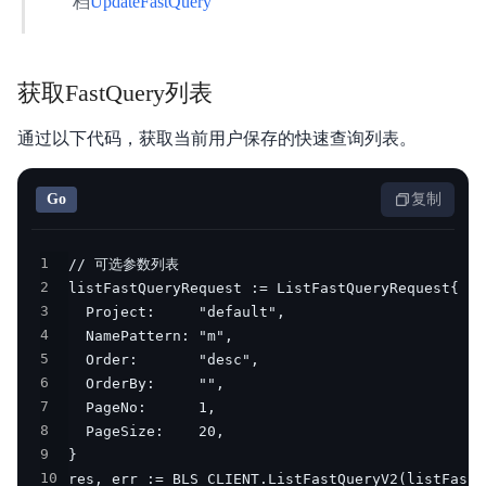
档
UpdateFastQuery
获取FastQuery列表
通过以下代码，获取当前用户保存的快速查询列表。
Go
复制
1
2
3
4
5
6
7
8
9
10