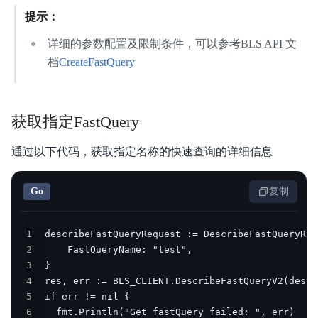
作
提示：
与
生
详细的参数配置及限制条件，可以参考BLS API 文
档
CreateFastQuery
态
开
发
获取指定FastQuery
者
通过以下代码，获取指定名称的快速查询的详细信息
服
Go
复制
务
与
1
支
2
持
3
4
了
5
6