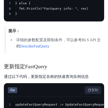
解
7
智
8
9
}
能
云
提示：
备
详细的参数配置及限制条件，可以参考BLS API 文
案
档
DescribeFastQuery
文
档
管
理
更新指定FastQuery
控
制
通过以下代码，更新指定名称的快速查询实例信息
台
Go
复制
1