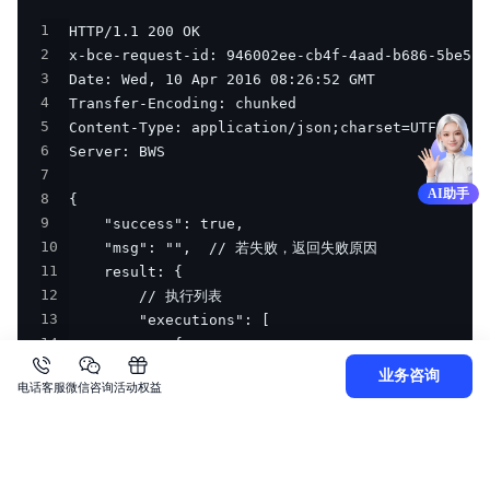
1
2
3
4
5
6
7
AI助手
8
9
10
11
12
13
14
15
业务咨询
电话客服
微信咨询
活动权益
16
17
18
19
20