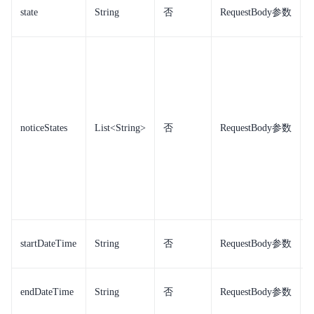
state
String
否
RequestBody参数
noticeStates
List<String>
否
RequestBody参数
startDateTime
String
否
RequestBody参数
endDateTime
String
否
RequestBody参数