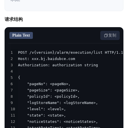
产品定价
快速入门
请求结构
操作指南
Plain Text
复制
最佳实践
1
开发指南
2
3
常见问题
4
5
日志服务等级协议SLA
6
7
8
9
10
11
12
13