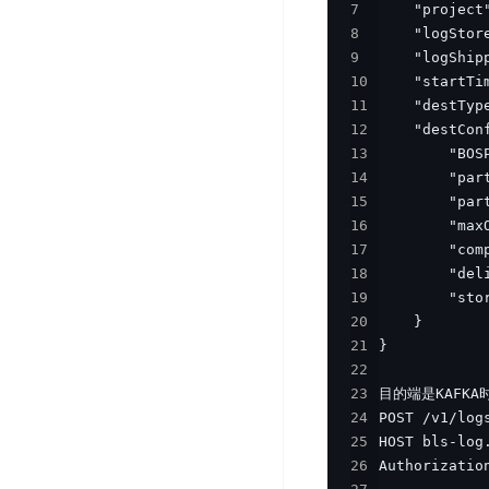
7
开
服
检
理
8
发
务
测
平
9
平
器
服
台
10
台
ECS
务
11
BaiduLinuxOS
零
流
12
门
量
13
数
槛
14
审
云
据
15
AI
计
云
市
库
16
云
开
分
数
场
17
市
发
析
据
18
场
平
库
云
19
台
RDS
审
20
EasyDL
计
21
云
解
知
22
数
决
业
23
识
金
据
务
方
24
理
融
库
安
案
25
解
云
Redis
全
26
机
工
风
云