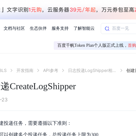
文档与社区
生态伙伴
服务支持
了解智能云
百度千帆Token Plan个人版正式上线，
首购
AI应用方案
智慧工业
LS
开发指南
API参考
日志投递LogShipper相关接口
知一
合作伙伴赋能
学习认证
行业解读
千帆社区
AI赋能
企服推荐
千帆AI加速器
联系我们
新闻动态
元新购券
全栈AI能力赋能应用开发
百度搭子DuMate
择计费模式
署
百度千帆·大模型服务及Agent开发平台
能源行业企
eateLogShipper
中心
合作伙伴培训
实践案例
线上大模型案例课程
你的超级AI助手 真干活 用搭子
验
域名注册服务
行时
培训认证
行业白皮书
我要建议
最新资讯
端到端语音语言大模型
.9元
.COM域名注册29元起
道
学练考认一站式平台
权威、全面的行业报告解读
产品及服务官方反
百度智能云业内最
槛部署7x24小时个人超级助手
基于跨模态大模型，体验超拟人对话
快速搭建企业AI知识库问答平台
客悦智能客服
船舶与海洋
合作伙伴课程中心
千帆杯AI参赛作品
线上产品实操课程
-23
益
智能商标注册
课程学习
分析师报告
我要投诉
公告通知
大模型语音合成
law
百度百舸AI算力管理
合作伙伴人才认证
线下培育
减6000元
首购275元，多买多省
全场景课程体系
权威机构云市场趋势解读
产品及服务官方投
最新公告通知及时
云计算服务
大模型升级语音合成，音色更自然
PP-StructureV3
low 编排平台
建投递任务，需要遵循以下准则：
飞桨企业赋能
人才认证
限时招募中
建站特惠
多模态基础大模型，去幻觉、逻辑推理和代码能力明显增强
高效文档解析模型，复杂结构和多栏布局文档处理优势显著
大模型文档解析
信息公告
助手
可以创建多个投递任务，总投递任务上限为300
返利 最高8万元
企业首购SSL证书5折
学习中心