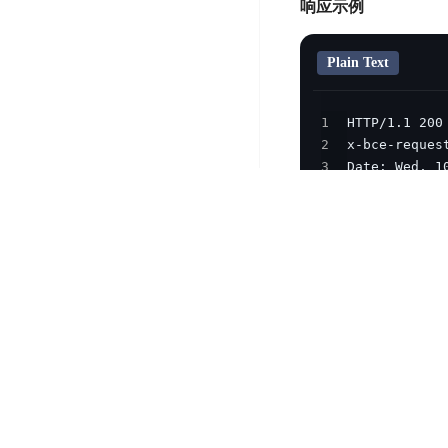
务
响应示例
云
户
务
Agent
账
堡
管
DTS
号
曦
垒
Plain Text
理
管
数
灵
机
理
据
数
安
1
库
字
多
全
2
智
人
用
漏
3
能
户
洞
4
驾
访
5
预
计
驶
问
6
警
算
舱
控
7
云
操
DBSC
制
8
服
作
9
消
务
企
系
10
息
器
业
统
11
}
服
BCC
组
安
务
织
专
全
for
属
加
证
RabbitMQ
服
固
书