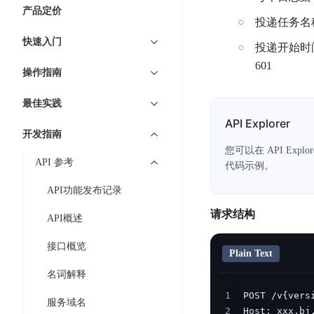
7 × 24 小时在线提供服务
复杂业务专属支持
云
BSC
AI原生应用商店
云市场
新手入门
ERNIE X1 Turbo
产品定价
DeepSeek-V4
服
件
磁
云计算
投递任务名
数
搭建官网在线客服与
大模型增值服务上新
免费大模型
云服务器BCC
具备更长的思维链，
务
结构创新和超高上下文效率、Agent 能力得到专项优化
GPU云服务器
盘
时
特惠榜单
网站建设
入门指南
据
快速入门
工信部教考中心大模型证书6折
入门到进阶，
及
计算
存储
投递开始时
配备GPU的云端服务器
CDS
序
ERNIE X1.1
可
语音识别
ERNIE 5.0-正式版
Agent
601
营销服务
安全服务
最佳实践
时
网络
数据库
操作指南
文
视
原生全模态大模型，基础能力全面升级
开
轻量应用服务器
空
人脸识别
件
化
大数据
容器
发
行业智能
企业应用
数
PaddleOCR-VL
最佳实践
ERNIE 4.5 Turbo VL
存
Sugar
平
文字识别
安全
CDN与边缘
据
API Explorer
全新多模理解模型，图片理解、创作、翻译、代码等能力显著
储
BI
分析决策
公司服务
台
对象存储BOS
开发指南
库
CFS
管理运维
混合云
图像识别
Elasticsearch
稳定、安全、高效、高可
您可以在 API Exp
百
TSDB
智能办公
人工智能
API 参考
并
操作系统
代码示例。
度
数
物
ARM云
弹性公网IP
MCP及Agent开发
行
生活休闲
API商城
胜
据
API功能发布记录
联
应用产品
文
为用户访问公网提供IP
算
仓
网
请求结构
MCP组件
件
精选Agent
API概述
库
智能应用
行业应用
DuClaw
安
百度云手机
存
聚合优质工具与MCP服务
官方能力直达，快速
PALO
全
视频云平台
企业服务
接口概览
DuMate
储
Plain Text
日
套
百度搜索
全能AI助手
PFS
地图服务
秒
名词解释
志
件
25年搜索沉淀，权威高质多模态信源
哒
存
服
1
天
服务域名
储
百度百科
深度研究Agent
百
务
2