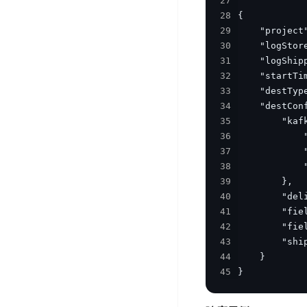
27
器
业
控
数
28
人
视
29
据
号
平
觉
30
库
码
31
台
智
DocDB
安
32
ABC
能
for
全
33
Robot
平
MongoDB
服
34
台
内
务
云
35
容
云
SPNS
原
36
审
游
37
生
密
核
戏
38
数
钥
39
据
机
金
管
40
库
器
融
理
41
GaiaDB
翻
智
服
42
译
能
务
数
43
体
据
44
居
SSL
45
}
传
民
证
输
服
书
账
服