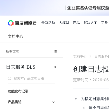
最新活动
大模型
产品
解决方案
定价
文档中心
查看全部活动
进入千帆大模型平台
百度智能云全部产品
全部解决方案
了解定价
文档与社区
了解合作伙伴体系
进入服务与支持
云智一体3.0
所有文档
AI应用与智能体
文档中心
日志服务B
精选活动
价格计算器
文档
关于合作伙伴
基础服务
市场活动
成为合作伙伴
增值服务-百度智能云
最佳实践
优惠上云
价格详情
开发者资源
新手专享
上云领万
百度千帆
精选推荐
精选推荐
自由搭配产品组合，轻松预估成本
了解定价模式，合理选
日志服务
BLS
Hermes Agent应用部
创建日志投递Cr
百度千帆·大模型服务及Agent开发平台
我们的伙伴体系
代理销售伙伴
千帆AI应用开发者
人
存
智
物
以Agent为核心的一站式企业级大模型服务平台
云服务器品类特惠
新客限时体
自助工具
2026 百度AI开发者大会
大模型专家服务
智能中国 | 数字化转型进
DuClaw
行业解决方案
人工智能
工
储
能
联
云服务器2核4G低至39元/年
企业数字员工9
提供常见使用问题快速解决通道
开启「万物一体」新纪元
提供常见使用问题快速解决通
联合央视聚焦企业数字化转型
一键部署DuClaw，零门
通用解决方案
百度伐谋
查询合作伙伴
解决方案销售伙伴
SDK中心
百
对
MapReduce
物
更新时间
：
2026-06
智
大
网
百度千帆
智能应用
度
象
联
免费试用体验馆
文心大模型
企业专享权
解决方案实践
智能助手
文心 Moment 大会
云专家服务
智能中国 | 标杆案例
流
云服务器 BCC
10分钟快速部署OpenC
能
数
服
客悦
优秀伙伴展示
技术合作伙伴
API平台
智能体
语音技术
千
存
网
注册并完成实名认证，立即体验热门产品
权益礼包至高可
功能发布记录
式
提供常见使用问题快速解决通道
文心大模型 5.0 正式版上线
一对一定制化支持服务
云智一体赋能千行百业
安全稳定，提供高弹性的
据
务
帆
储
核
ERNIE 4.5 Turbo
ERNIE 5.1
快速搭建与AI Workf
计
图像技术
文字识别
数字员工-营销内容创作
精品案例展示
服务伙伴
示例代码中心
为指定日志集创
人工智能热销榜
模
BOS
心
云推广大使
产品描述
工单服务
企业支持计划
搜索能力登顶国内，预训练成本仅为业界6%
百度网盘企业版
算
人脸与人体
语言与知识
搭建私有知识库与AI
型
套
新购1元，AI能力引擎量包低至75折
每个日志集
推荐新客下单
数字员工-组件开放平台