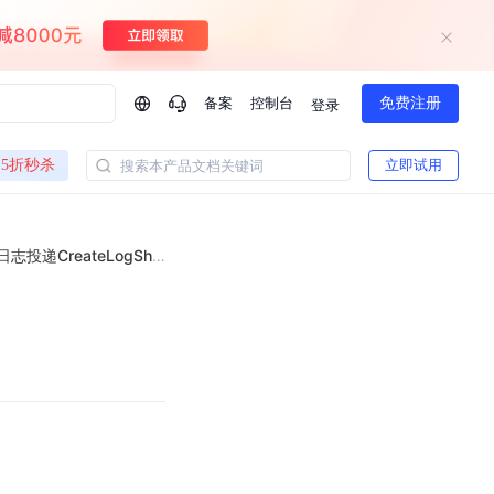
备案
控制台
免费注册
登录
问问AI助手
5折秒杀
立即试用
搜索本产品文档关键词
企业实名认证有什么福利？
如何免费试用百度智
方案
智慧政务
创建日志投递CreateLogShipper
模型与应用
一站式企业级大模型服务
热门产品
AI体验中心
Dumate
业管理系统智能化升级
政务智能体的百度搜索解决方案
提供一站式、开箱即用的AI服务
百度搭子DuMate
百度智能云大模型系列课程
云服务器BCC
馈渠道
新动态
你的超级AI助手 真干活 用搭子
500+节免费观看 持续更新
工程大模型解决方案
智慧水务智能体解决方案
Duclaw
其他大模型
百度千帆·大模型服务及Agent开发平台
千帆大模型平台
诉渠道
了解
以Agent为核心的一站式企业级大模型服务平台
Deepseek-V4-Flash
文本生成模型，通过更小的模型参数与激活规模，提供更为快捷、经济的 API 服务
百度胜算·数据智能平台
企业实名认证专属权益
大模型专家服务
热门AI能力