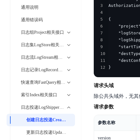
工
网
超3000万全行业词条，800万用户共吸纳
3
度
BLS
通用说明
智
关
4
伐
消
能
智能生成PPT
百度AI搜索
BSG
5
通用错误码
谋
息
物
智能大纲汇总，文库资源沉淀
6
数
百
服
联
日志组Project相关接口
7
据
度
务
网
8
流
日志集LogStore相关接口
一
for
解
9
转
AI原生应用
见
Kafka
决
10
日志流LogStream相关接口
平
11
方
智
消
台
伐谋
百度智能云客悦
12
}
案
日志记录LogRecord相关接口
能
息
CloudFlow
全球领先的可商用自我演化超级智能体
大模型驱动的服务营
代
服
度
快速查询FastQuery相关接口
极
请求头域
码
务
家-
秒哒
九州·政务大模型
速
助
for
AIOT
索引Index相关接口
无代码应用搭建平台
构建“1+1+5+∞”
除公共头域外，无其
文
手
RocketMQ
语
件
请求参数
日志投递LogShipper相关接口
百度智能云数字员工
百度智能云灵医
音
文
千
缓
平
内容运营等8款数字员工焕新上线！免费体验！
医疗AI大模型，构建
字
帆
创建日志投递CreateLogShipper
存
参数名称
台
识
数
RapidFS
百度一见
百战·数智营销
更新日志投递UpdateLogShipper
别
据
云边协同、自主进化的视觉智能体平台
赋能合作伙伴打造客
云
version