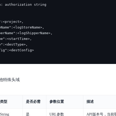
实时整合文本、图像、PDF等多模态数据，生成高质量结构化报告
严格按照人工编排工作流对话，适用于严谨的业务流程
多智能体协作
可结合全网实时信息进行智能问答，能力丰富强大
支持自定义导入并官方预置多个子Agent,协同完成复杂 场景任务
AI云原生与一体机
百度百舸·AI计算平台
销一体化AI应用
大模型训推一体化基础设施，十万卡大规模集群
原生产品
百度百舸一体机
政务大模型原生产品体系
搭载百舸异构计算平台，提供高效的异构资源管理
他特殊头域
千帆一体机
覆盖全场景的医疗AI生态
搭载千帆大模型工具链平台，内置文心与精选开源大模型
类型
是否必需
参数位置
描述
向量数据库
户全生命周期营销闭环
VectorDB 纯自研高性能、高性价比、生态丰富且即开即用
String
是
URL参数
API版本号，当前