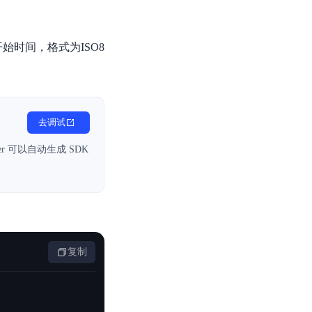
基于业务本体驱动的企业数据智能平台
百度智能云千帆AI原生应用商店
GLM-5.2
云服务器39元/年起，领万元券包
赋能企业AI原生应用创新
提供一站式、开箱即用的AI服务
近千款AI应用，解锁多元体验
文本生成模型，支持 1M 上下文，长程任务执行更稳定、工程规范遵循更可靠
百度伐谋
查看详情
查看详情
查看详情
态一站获取
始时间，格式为ISO8
全球领先的可商用自我演化超级智能体
kimi-k2.6
dOS生态适配
文本生成模型，同时支持文本、图片与视频输入，思考与非思考模式，对话与 Agent 任务
Hogee
企业一站式AI营销应用
Qwen3.5-397B-A17B
原生视觉语言模型，具备强大的代码生成与智能体能力，对于各类智能体场景具有良好的泛化性
去调试
百度一见视觉智能体平台
识别服务
云边协同、自主进化的视觉智能体平台
er 可以自动生成 SDK
秒哒
模型开发
无代码应用搭建平台
百度千帆·大模型服务及Agent开发平台
RedClaw
以Agent为核心的一站式企业级大模型服务平台
万能AI助手，让想法直接发生
复制
百度胜算·数据智能平台
基于业务本体驱动的企业数据智能平台
零门槛AI开发平台EasyDL