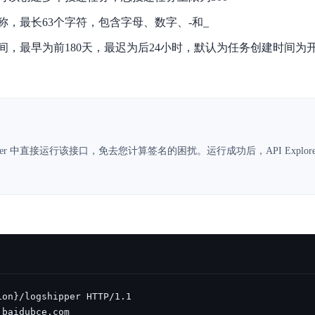
数亿用户验证的企业数字资产管理平台，集智能管理、多人协作、大文件极速传输于一体
18 种格式解析，结构化输出文档关键信息
生态伙伴方案
端到端语音语言大模型
称，最长63个字符，包含字母、数字、-和_
公告通知
线索转化入口
课程
国内短信套餐包
更强的深度思考能力
考试中心
基于Cross-Attention跨模态语音大模型，体验超拟人对话
看图识万物
船舶与海洋工程大模型解决方案
产品公告与服务动
大模型系列课程一站观看
企业首购限时0.99元起
间，最早为前180天，最迟为后24小时，默认为任务创建时间为开
，计算密集型应用专享
视觉+多模态大模型，万物精准识别
大模型语音合成
BaiduLinuxClou
政务智能体的百度搜索解决方案
在事实性、指令遵循、智能体等能力上均有显著提升
音色具备更高的自然度、丰富的情感表达等特点
智能文档分析
能源行业企业管理系统智能化升级解决方案
生态适配指南
提供官网搭建、web应用搭建、云上学习和测试等场景的服务
文心大模型驱动，一站式文档处理
大模型声音复刻
先进、高效的文档解析模型，专为文档元素识别设计
录制5秒音频，即可极速复刻音色
智慧水务智能体解决方案
生态兼容性全景图
文字识别
拓展的云存储服务
覆盖多种场景、多种语言的高精度整图文字检测和
lorer 中直接运行该接口，免去您计算签名的困扰。运行成功后，API Explor
图像增强
地址和公网带宽，增加用户使用弹性
去雾增强放大，重建高清无损图像
Agent开发工具链
大模型声音复刻
体验AI方案
丰富的Agent开发工具、一站式创建
面向企业客户在游戏、营销、直播、办公等场景提供高效稳定的一站式解决方案
基于大模型zero-shot技术，随时随地录制数秒音频
自主规划Agent
内置多种AI助手常见能力，深入理解用户意图，智能调度多种MCP工具
自主思考并规划任务，适用于基础或日常的业务流程
工作流Agent