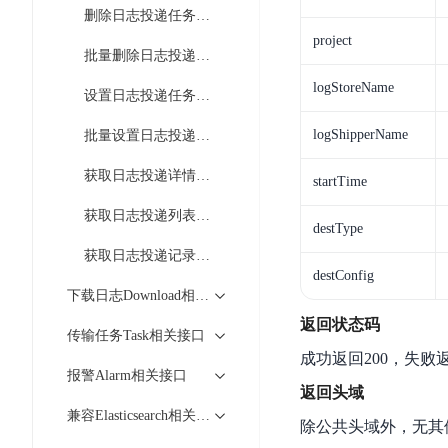
智
语
区
删除日志投递任务DeleteSingleLogShipper
备
能
音
块
project
份
平
超
批量删除日志投递任务BulkDeleteLogShipper
技
链
BCB
台
级
术
logStoreName
设置日志投递任务状态SetSingleLogShipperStatus
表
DataBuilder
链
人
格
BaaS
城
logShipperName
批量设置日志投递任务状态BulkSetLogShipperStatus
脸
存
平
市
识
储
台
获取日志投递详情GetLogShipper
时
startTime
别
TableStorage
空
超
获取日志投递列表ListLogShipper
人
大
级
destType
体
数
链
获取日志投递记录ListLogShipperRecord
CDN
分
据
数
destConfig
与
析
下载日志Download相关接口
分
内
字
边
语
析
容
商
返回状态码
传输任务Task相关接口
缘
言
DMI
分
品
成功返回200，失败
服
处
发
可
报警Alarm相关接口
务
返回头域
理
网
信
安
兼容Elasticsearch相关接口
技
络
登
除公共头域外，无其
全
术
CDN
记