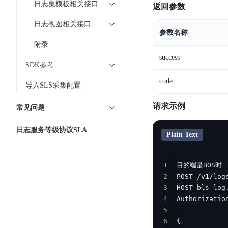
DDoS
日志集模板相关接口
返回参数
平
图
海
防
台
日志视图相关接口
像
外
护
参数名称
识
CDN
服
超
附录
别
务
级
动
success
链
SDK参考
图
态
应
可
像
加
用
code
导入SLS采集配置
信
搜
速
防
存
索
DRCDN
火
请求示例
常见问题
证
墙
图
边
WAF
日志服务等级协议SLA
像
缘
Plain Text
增
计
云
混
强
算
安
合
1
广
节
全
云
BML
2
目
点
中
全
3
混
BEC
心
功
4
合
能
边
安
5
云
AI
6
缘
全
管