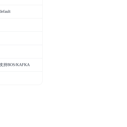
ault
持BOS/KAFKA