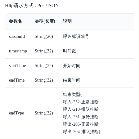
Http请求方式 : Post/JSON
产品定价
参数名
类型(长度)
说明
快速入门
sessionId
String(20)
呼叫标识编号
操作指南
timestamp
String(32)
时间戳
相关协议
API参考
startTime
String(32)
开始时间
Web-SDK
endTime
String(32)
结束时间
结束类型(
呼入-252-正常挂断
呼入-210-排队挂断
endType
String(32)
呼入-251-振铃挂断
呼出-205-正常挂断
呼出-204-排队挂断)