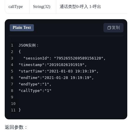
callType
String(32)
通话类型0-呼入 1-呼出
Plain Text
复制
1
2
3
4
5
6
7
8
9
10
11
}
返回参数：