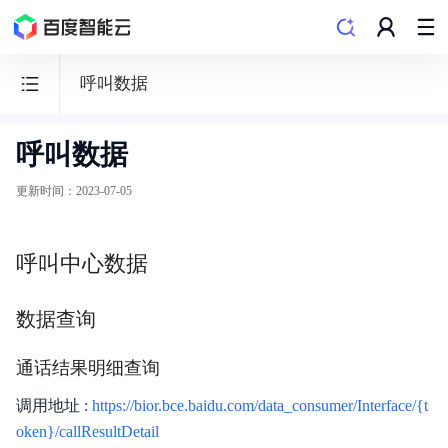
呼叫数据
呼叫数据
智
能
更新时间
：
2023-07-05
联
络
呼叫中心数据
中
心
数据查询
AICC
通话结果明细查询
调用地址 :
https://bior.bce.baidu.com/data_consumer/Interface/{t
oken}/callResultDetail
产品描述