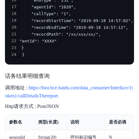
16
17
18
19
20
21
22
23
24
 }
话务结果明细查询
调用地址 :
https://bior.bce.baidu.com/data_consumer/Interface/{t
oken}/callDetailsThereport
Http请求方式 : Post/JSON
参数名
类型(长度)
说明
是否必填
sessionId
String(20)
呼叫标识编号
N