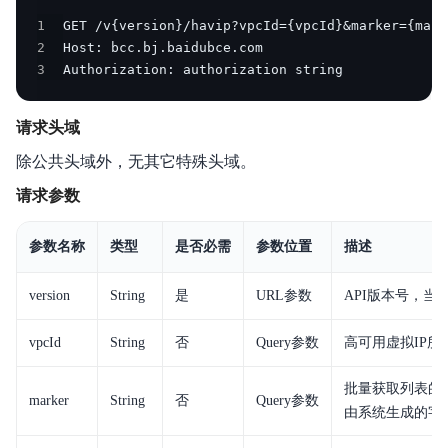
产品定价
1
2
操作指南
3
Authorization: authorization string
典型实践
请求头域
API参考
除公共头域外，无其它特殊头域。
请求参数
SDK
VPC CLI
参数名称
类型
是否必需
参数位置
描述
常见问题
version
String
是
URL参数
API版本号，当
服务等级协议SLA
vpcId
String
否
Query参数
高可用虚拟IP所属
批量获取列表的
marker
String
否
Query参数
由系统生成的字