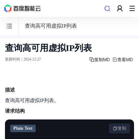
查询高可用虚拟IP列表
查询高可用虚拟IP列表
私
有
复制MD
查看MD
更新时间
：
2024-12-27
网
络
VPC
描述
查询高可用虚拟IP列表。
请求结构
功能发布记录
Plain Text
复制
产品描述