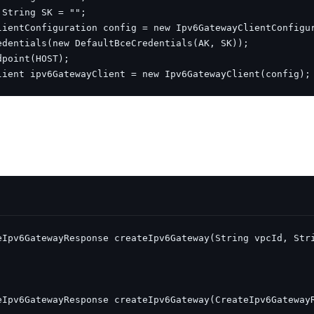
实时整合文本、图像、PDF等多模态数据，生成高质量结构化报告
严格按照人工编排工作流对话，适用于严谨的业务流程
多智能体协作
可结合全网实时信息进行智能问答，能力丰富强大
支持自定义导入并官方预置多个子Agent,协同完成复杂 场景任务
lient ipv6GatewayClient = new Ipv6GatewayClient(config);
AI云原生与一体机
百度百舸·AI计算平台
销一体化AI应用
大模型训推一体化基础设施，十万卡大规模集群
原生产品
百度百舸一体机
政务大模型原生产品体系
搭载百舸异构计算平台，提供高效的异构资源管理
千帆一体机
覆盖全场景的医疗AI生态
搭载千帆大模型工具链平台，内置文心与精选开源大模型
向量数据库
户全生命周期营销闭环
VectorDB 纯自研高性能、高性价比、生态丰富且即开即用