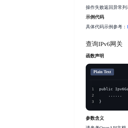
DDoS
平
操作失败返回异常列
图
海
防
台
像
外
护
示例代码
识
CDN
服
超
具体代码示例参考：
别
务
级
动
链
图
态
应
可
查询IPv6网关
像
加
用
信
搜
速
防
函数声明
存
索
DRCDN
火
证
墙
图
边
WAF
Plain Text
像
缘
增
计
云
混
强
算
安
合
1
广
节
全
2
云
BML
目
3
}
点
中
全
混
BEC
心
功
合
能
边
安
参数含义
云
AI
缘
全
管
请参考OpenAPI文档