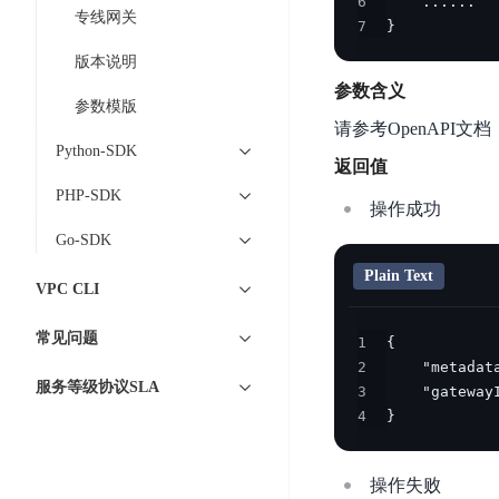
6
智
语
区
专线网关
备
7
}
能
音
块
份
平
超
版本说明
技
链
BCB
台
级
参数含义
术
参数模版
表
DataBuilder
链
人
请参考OpenAPI文档
格
BaaS
城
Python-SDK
脸
存
平
返回值
市
识
储
台
PHP-SDK
时
别
操作成功
TableStorage
空
超
Go-SDK
人
大
级
体
Plain Text
数
链
CDN
VPC CLI
分
据
数
与
析
分
内
字
常见问题
1
边
语
析
容
商
2
缘
言
DMI
服务等级协议SLA
分
品
3
服
处
发
可
4
}
务
理
网
信
安
技
络
登
操作失败
全
术
CDN
记