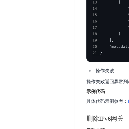
13
器
业
控
数
14
人
视
据
15
号
平
觉
库
16
码
台
智
DocDB
17
安
ABC
能
18
for
全
Robot
平
19
MongoDB
服
20
台
内
务
云
21
}    
容
云
SPNS
原
审
游
生
密
核
戏
操作失败
数
钥
据
机
金
管
操作失败返回异常列
库
器
融
理
示例代码
GaiaDB
翻
智
服
译
能
务
数
具体代码示例参考：
体
据
居
SSL
传
民
证
删除IPv6网关
输
服
书
账
服