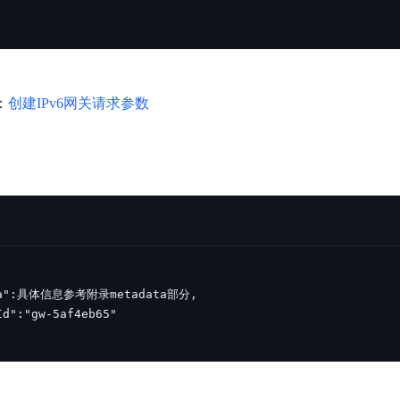
：
创建IPv6网关请求参数