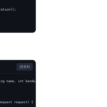
零算法基础定制高精度AI模型
全功能AI开发平台BML
提供一站式AI开发、训练及推理环境，
AI安全护栏
多模态大模型的安全围栏，助力企业内容合规
MapReduce计算集群服务
复制
供全托管的Hadoop/Spark计算集群服务，安全可靠