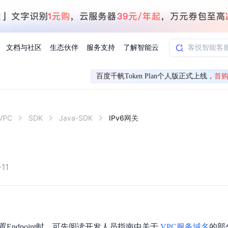
文档与社区
生态伙伴
服务支持
了解智能云
百度千帆Token Plan个人版正式上线，
首购
AI应用方案
智慧工业
PC
SDK
Java-SDK
IPv6网关
知一
合作伙伴赋能
学习认证
行业解读
千帆社区
AI赋能
企服推荐
千帆AI加速器
联系我们
新闻动态
元新购券
全栈AI能力赋能应用开发
百度搭子DuMate
择计费模式
署
百度千帆·大模型服务及Agent开发平台
能源行业企
中心
合作伙伴培训
实践案例
线上大模型案例课程
你的超级AI助手 真干活 用搭子
验
域名注册服务
行时
培训认证
行业白皮书
我要建议
最新资讯
端到端语音语言大模型
.9元
.COM域名注册29元起
道
学练考认一站式平台
权威、全面的行业报告解读
产品及服务官方反
百度智能云业内最
槛部署7x24小时个人超级助手
基于跨模态大模型，体验超拟人对话
快速搭建企业AI知识库问答平台
客悦智能客服
船舶与海洋
合作伙伴课程中心
千帆杯AI参赛作品
线上产品实操课程
11
益
智能商标注册
课程学习
分析师报告
我要投诉
公告通知
大模型语音合成
law
百度百舸AI算力管理
合作伙伴人才认证
线下培育
减6000元
首购275元，多买多省
全场景课程体系
权威机构云市场趋势解读
产品及服务官方投
最新公告通知及时
云计算服务
大模型升级语音合成，音色更自然
PP-StructureV3
low 编排平台
飞桨企业赋能
人才认证
限时招募中
建站特惠
多模态基础大模型，去幻觉、逻辑推理和代码能力明显增强
高效文档解析模型，复杂结构和多栏布局文档处理优势显著
大模型文档解析
信息公告
助手
返利 最高8万元
企业首购SSL证书5折
置Endpoint时，可先阅读开发人员指南中关于
VPC服务域名
的部分
学习中心