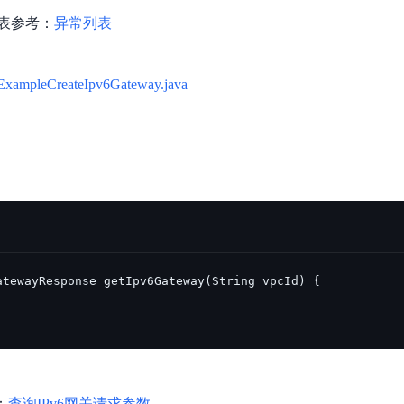
表参考：
异常列表
ExampleCreateIpv6Gateway.java
：
查询IPv6网关请求参数