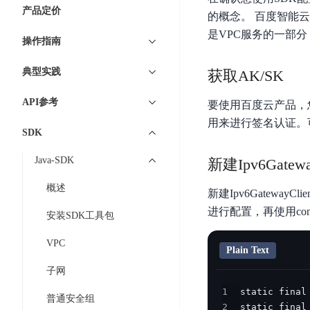
7 × 24 小时在线提供服务
复杂业务专属支持
云
BSC
AI原生应用商店
云市场
新手入门
ERNIE X1 Turbo
产品定价
DeepSeek-V4
服
件
的概念。 百度智能
磁
云计算
数
搭建官网在线客服与
大模型增值服务上新
免费大模型
云服务器BCC
具备更长的思维链，
务
结构创新和超高上下文效率、Agent 能力得到专项优化
GPU云服务器
是VPC服务的一部分
盘
时
特惠榜单
网站建设
入门指南
据
操作指南
工信部教考中心大模型证书6折
入门到进阶，
及
计算
存储
配备GPU的云端服务器
CDS
序
ERNIE X1.1
可
语音识别
ERNIE 5.0-正式版
Agent
营销服务
安全服务
最佳实践
时
网络
数据库
典型实践
获取AK/SK
文
视
原生全模态大模型，基础能力全面升级
开
轻量应用服务器
空
人脸识别
件
化
大数据
容器
发
行业智能
企业应用
数
PaddleOCR-VL
API参考
ERNIE 4.5 Turbo VL
要使用百度云产品，您需要拥
存
Sugar
平
文字识别
安全
CDN与边缘
据
全新多模理解模型，图片理解、创作、翻译、代码等能力显著
用来进行签名认证。可
储
BI
分析决策
公司服务
台
对象存储BOS
SDK
库
CFS
管理运维
混合云
图像识别
Elasticsearch
稳定、安全、高效、高可
百
TSDB
智能办公
人工智能
Java-SDK
新建Ipv6Gatewa
并
操作系统
度
数
物
ARM云
弹性公网IP
MCP及Agent开发
行
生活休闲
API商城
胜
据
概述
联
应用产品
新建Ipv6GatewayCli
文
为用户访问公网提供IP
算
仓
网
进行配置，再使用conf
MCP组件
件
精选Agent
安装SDK工具包
库
智能应用
行业应用
DuClaw
安
百度云手机
存
聚合优质工具与MCP服务
官方能力直达，快速
PALO
全
视频云平台
企业服务
VPC
DuMate
储
Plain Text
日
套
百度搜索
全能AI助手
PFS
地图服务
秒
子网
志
件
25年搜索沉淀，权威高质多模态信源
哒
存
服
1
天
普通安全组
储
百度百科
深度研究Agent
百
务
2