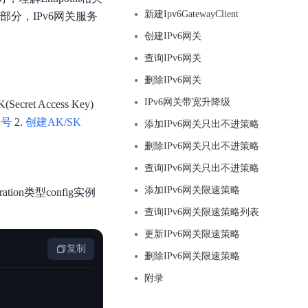
基于业务本体驱动的企业数据智能平台
百度智能云千帆AI原生应用商店
GLM-5.2
云服务器39元/年起，领万元券包
新建Ipv6GatewayClient
部分，IPv6网关服务
赋能企业AI原生应用创新
提供一站式、开箱即用的AI服务
近千款AI应用，解锁多元体验
文本生成模型，支持 1M 上下文，长程任务执行更稳定、工程规范遵循更可靠
百度伐谋
查看详情
创建IPv6网关
查看详情
查看详情
态一站获取
全球领先的可商用自我演化超级智能体
kimi-k2.6
查询IPv6网关
dOS生态适配
文本生成模型，同时支持文本、图片与视频输入，思考与非思考模式，对话与 Agent 任务
Hogee
删除IPv6网关
企业一站式AI营销应用
Qwen3.5-397B-A17B
IPv6网关带宽升降级
t Access Key)
原生视觉语言模型，具备强大的代码生成与智能体能力，对于各类智能体场景具有良好的泛化性
账号
2.
创建AK/SK
添加IPv6网关只出不进策略
百度一见视觉智能体平台
识别服务
云边协同、自主进化的视觉智能体平台
删除IPv6网关只出不进策略
查询IPv6网关只出不进策略
秒哒
模型开发
添加IPv6网关限速策略
ration类型config实例
无代码应用搭建平台
百度千帆·大模型服务及Agent开发平台
查询IPv6网关限速策略列表
RedClaw
以Agent为核心的一站式企业级大模型服务平台
更新IPv6网关限速策略
万能AI助手，让想法直接发生
复制
百度胜算·数据智能平台
删除IPv6网关限速策略
基于业务本体驱动的企业数据智能平台
附录
零门槛AI开发平台EasyDL