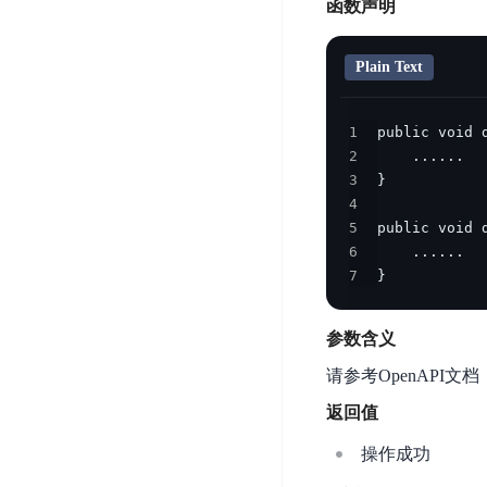
务
函数声明
云
户
务
Agent
账
堡
管
DTS
号
曦
垒
Plain Text
理
管
数
灵
机
理
据
数
安
1
库
字
多
全
2
智
人
用
漏
3
能
户
4
洞
驾
访
5
预
计
驶
问
6
警
算
舱
控
7
}
云
操
DBSC
制
服
作
消
务
企
参数含义
系
息
器
业
统
请参考OpenAPI文档
服
BCC
组
安
务
返回值
织
专
全
for
属
加
证
操作成功
RabbitMQ
服
固
书