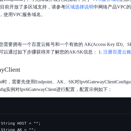
数亿用户验证的企业数字资产管理平台，集智能管理、多人协作、大文件极速传输于一体
18 种格式解析，结构化输出文档关键信息
生态伙伴方案
端到端语音语言大模型
云目前开放了多区域支持，请参考
区域选择说明
中网络产品VPC的
公告通知
线索转化入口
课程
国内短信套餐包
更强的深度思考能力
考试中心
基于Cross-Attention跨模态语音大模型，体验超拟人对话
看图识万物
，使用VPC服务域名。
船舶与海洋工程大模型解决方案
产品公告与服务动
大模型系列课程一站观看
企业首购限时0.99元起
，计算密集型应用专享
视觉+多模态大模型，万物精准识别
大模型语音合成
BaiduLinuxClou
政务智能体的百度搜索解决方案
在事实性、指令遵循、智能体等能力上均有显著提升
音色具备更高的自然度、丰富的情感表达等特点
智能文档分析
能源行业企业管理系统智能化升级解决方案
生态适配指南
提供官网搭建、web应用搭建、云上学习和测试等场景的服务
文心大模型驱动，一站式文档处理
大模型声音复刻
有一个百度云账号和一个有效的 AK(Access Key ID)、SK(Secre
先进、高效的文档解析模型，专为文档元素识别设计
录制5秒音频，即可极速复刻音色
以通过如下步骤获得并了解您的AK/SK信息： 1.
注册百度云
智慧水务智能体解决方案
生态兼容性全景图
文字识别
拓展的云存储服务
覆盖多种场景、多种语言的高精度整图文字检测和
yClient
图像增强
ent时，需要先使用Endpoint、AK、SK对Ipv6GatewayClientConfigu
地址和公网带宽，增加用户使用弹性
去雾增强放大，重建高清无损图像
ig实例对Ipv6GatewayClient进行配置，配置示例如下：
Agent开发工具链
大模型声音复刻
体验AI方案
丰富的Agent开发工具、一站式创建
面向企业客户在游戏、营销、直播、办公等场景提供高效稳定的一站式解决方案
基于大模型zero-shot技术，随时随地录制数秒音频
自主规划Agent
内置多种AI助手常见能力，深入理解用户意图，智能调度多种MCP工具
自主思考并规划任务，适用于基础或日常的业务流程
工作流Agent