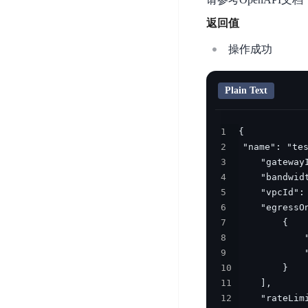
开
服
检
理
返回值
发
务
测
平
平
器
服
台
操作成功
台
ECS
务
BaiduLinuxOS
零
流
Plain Text
门
量
数
槛
审
云
据
AI
计
云
1
市
库
云
开
分
2
数
场
市
发
3
析
据
场
4
平
库
云
5
台
RDS
审
6
EasyDL
计
云
解
7
知
数
8
决
业
识
金
据
9
务
方
理
融
10
库
安
案
解
云
11
Redis
全
12
机
工
风
云