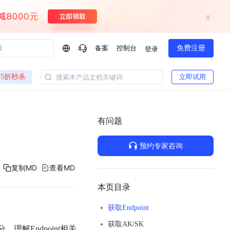
备案
控制台
免费注册
登录
问问AI助手
5折秒杀
立即试用
搜索本产品文档关键词
企业实名认证有什么福利？
如何免费试用百度智
方案
智慧政务
模型与应用
有问题
一站式企业级大模型服务
热门产品
AI体验中心
Dumate
业管理系统智能化升级
政务智能体的百度搜索解决方案
提供一站式、开箱即用的AI服务
预约专家咨询
百度搭子DuMate
百度智能云大模型系列课程
云服务器BCC
馈渠道
新动态
你的超级AI助手 真干活 用搭子
500+节免费观看 持续更新
工程大模型解决方案
智慧水务智能体解决方案
复制MD
查看MD
Duclaw
其他大模型
百度千帆·大模型服务及Agent开发平台
千帆大模型平台
本页目录
诉渠道
了解
以Agent为核心的一站式企业级大模型服务平台
Deepseek-V4-Flash
获取Endpoint
文本生成模型，通过更小的模型参数与激活规模，提供更为快捷、经济的 API 服务
百度胜算·数据智能平台
获取AK/SK
企业实名认证专属权益
大模型专家服务
热门AI能力
，理解Endpoint相关