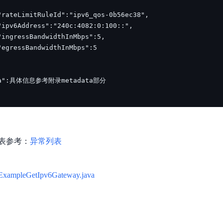
表参考：
异常列表
ExampleGetIpv6Gateway.java