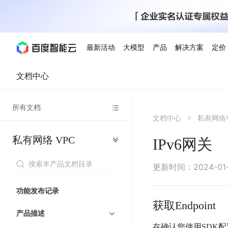
最新活动
大模型
产品
解决方案
定价
文档中心
查看全部活动
进入千帆大模型平台
百度智能云全部产品
全部解决方案
了解定价
文档与社区
了解合作伙伴体系
进入服务与支持
云智一体3.0
所有文档
AI应用与智能体
文档中心
私有网络V
精选活动
价格计算器
文档
关于合作伙伴
基础服务
市场活动
成为合作伙伴
增值服务-百度智能云
最佳实践
优惠上云
价格详情
开发者资源
新手专享
上云领万
百度千帆
精选推荐
精选推荐
自由搭配产品组合，轻松预估成本
了解定价模式，合理选
私有网络
VPC
Hermes Agent应用部
IPv6网关
百度千帆·大模型服务及Agent开发平台
我们的伙伴体系
代理销售伙伴
千帆AI应用开发者
人
存
智
物
以Agent为核心的一站式企业级大模型服务平台
云服务器品类特惠
新客限时体
自助工具
2026 百度AI开发者大会
大模型专家服务
智能中国 | 数字化转型进
DuClaw
行业解决方案
人工智能
工
储
能
联
云服务器2核4G低至39元/年
企业数字员工9
提供常见使用问题快速解决通道
开启「万物一体」新纪元
提供常见使用问题快速解决通
联合央视聚焦企业数字化转型
一键部署DuClaw，零门
通用解决方案
百度伐谋
查询合作伙伴
解决方案销售伙伴
SDK中心
百
对
MapReduce
物
更新时间
：
2024-01-
智
大
网
百度千帆
智能应用
度
象
联
免费试用体验馆
文心大模型
企业专享权
解决方案实践
智能助手
文心 Moment 大会
云专家服务
智能中国 | 标杆案例
流
云服务器 BCC
10分钟快速部署OpenC
能
数
服
客悦
优秀伙伴展示
技术合作伙伴
API平台
智能体
语音技术
千
存
网
注册并完成实名认证，立即体验热门产品
权益礼包至高可
功能发布记录
式
提供常见使用问题快速解决通道
文心大模型 5.0 正式版上线
一对一定制化支持服务
云智一体赋能千行百业
安全稳定，提供高弹性的
据
务
帆
储
核
ERNIE 4.5 Turbo
ERNIE 5.1
获取Endpoint
快速搭建与AI Workf
计
图像技术
文字识别
数字员工-营销内容创作
精品案例展示
服务伙伴
示例代码中心
人工智能热销榜
模
BOS
心
云推广大使
产品描述
工单服务
企业支持计划
搜索能力登顶国内，预训练成本仅为业界6%
百度网盘企业版
算
人脸与人体
语言与知识
搭建私有知识库与AI
型
套
新购1元，AI能力引擎量包低至75折
推荐新客下单
在确认您使用SDK配
数字员工-组件开放平台