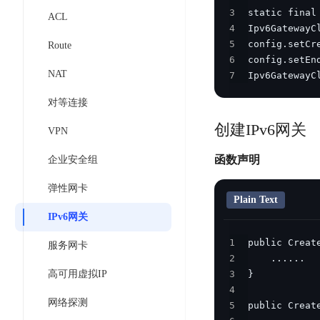
工
网
超3000万全行业词条，800万用户共吸纳
3
度
BLS
ACL
智
关
4
伐
消
能
智能生成PPT
百度AI搜索
BSG
5
Route
谋
息
物
智能大纲汇总，文库资源沉淀
6
数
百
服
联
NAT
7
Ipv6GatewayC
据
度
务
网
流
对等连接
一
for
解
转
AI原生应用
见
Kafka
决
创建IPv6网关
VPN
平
方
智
消
台
伐谋
百度智能云客悦
案
函数声明
企业安全组
能
息
CloudFlow
全球领先的可商用自我演化超级智能体
大模型驱动的服务营
代
服
度
弹性网卡
极
码
务
家-
秒哒
九州·政务大模型
Plain Text
速
助
for
AIOT
IPv6网关
无代码应用搭建平台
构建“1+1+5+∞”
文
手
RocketMQ
语
件
1
服务网卡
百度智能云数字员工
百度智能云灵医
音
文
千
2
缓
平
内容运营等8款数字员工焕新上线！免费体验！
医疗AI大模型，构建
字
帆
高可用虚拟IP
3
存
台
识
数
4
RapidFS
百度一见
百战·数智营销
网络探测
别
据
5
云边协同、自主进化的视觉智能体平台
赋能合作伙伴打造客
云