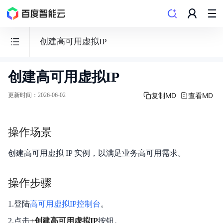
创建高可用虚拟IP
创建高可用虚拟IP
私
有
复制MD
查看MD
更新时间
：
2026-06-02
网
络
操作场景
VPC
创建高可用虚拟 IP 实例，以满足业务高可用需求。
操作步骤
功能发布记录
1.登陆
高可用虚拟IP控制台
。
产品描述
2.点击
+创建高可用虚拟IP
按钮。