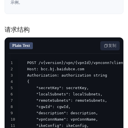
示例。
产品定价
操作指南
请求结构
典型实践
API参考
Plain Text
复制
SDK
1
2
VPC CLI
3
4
常见问题
5
6
服务等级协议SLA
7
8
9
10
11