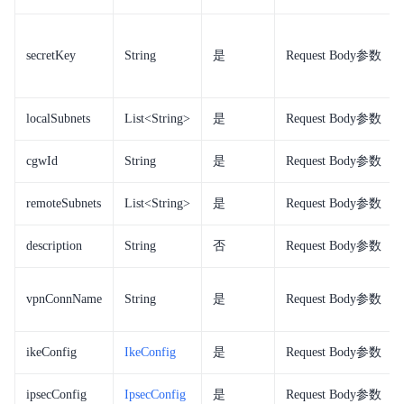
secretKey
String
是
Request Body参数
localSubnets
List<String>
是
Request Body参数
cgwId
String
是
Request Body参数
remoteSubnets
List<String>
是
Request Body参数
description
String
否
Request Body参数
vpnConnName
String
是
Request Body参数
ikeConfig
IkeConfig
是
Request Body参数
ipsecConfig
IpsecConfig
是
Request Body参数