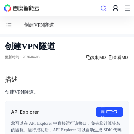
创建VPN隧道
创建VPN隧道
私
有
复制MD
查看MD
更新时间
：
2026-04-03
网
络
描述
VPC
创建VPN隧道。
去
API Explorer
调
功能发布记录
试
您可以在 API Explorer 中直接运行该接口，免去您计算签名
产品描述
的困扰。运行成功后，API Explorer 可以自动生成 SDK 代码