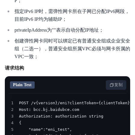
P；
产品定价
指定IPv6 IP时，需弹性网卡所在子网已分配IPv6网段，
目前IPv6 IP均为辅助IP；
操作指南
privateIpAddress为""表示自动分配IP地址；
典型实践
创建弹性网卡同时可以绑定已有普通安全组或企业安全
API参考
组（二选一），普通安全组所属VPC必须与网卡所属的
VPC一致；
SDK
请求结构
VPC CLI
Plain Text
复制
常见问题
服务等级协议SLA
1
2
3
4
5