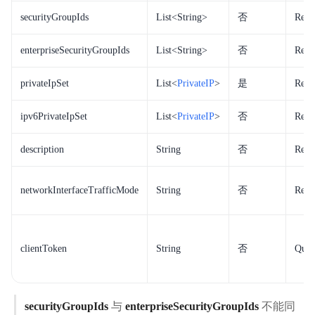
securityGroupIds
List<String>
否
Req
enterpriseSecurityGroupIds
List<String>
否
Req
privateIpSet
List<
PrivateIP
>
是
Req
ipv6PrivateIpSet
List<
PrivateIP
>
否
Req
description
String
否
Req
networkInterfaceTrafficMode
String
否
Req
clientToken
String
否
Que
securityGroupIds
与
enterpriseSecurityGroupIds
不能同