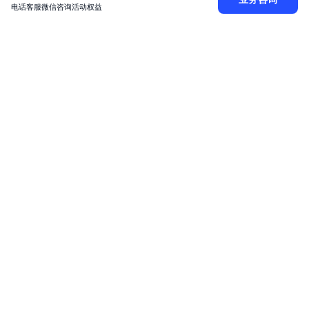
电话客服
微信咨询
活动权益
20
21
22
23
24
25
26
27
28
29
30
31
}
返回示例
Plain Text
复制
1