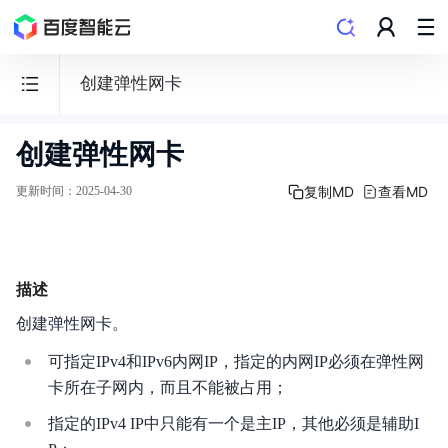
创建弹性网卡
创建弹性网卡
私
有
复制MD
查看MD
更新时间
：
2025-04-30
网
络
VPC
描述
创建弹性网卡。
可指定IPv4和IPv6内网IP，指定的内网IP必须在弹性网
功能发布记录
卡所在子网内，而且不能被占用；
指定的IPv4 IP中只能有一个是主IP，其他必须是辅助I
产品描述