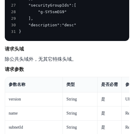
27
28
29
30
31
}
请求头域
除公共头域外，无其它特殊头域。
请求参数
参数名称
类型
是否必需
参数
version
String
是
UR
name
String
是
Req
subnetId
String
是
Req