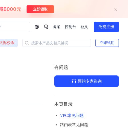
备案
控制台
免费注册
登录
问问AI助手
5折秒杀
立即试用
搜索本产品文档关键词
企业实名认证有什么福利？
如何免费试用百度智
方案
智慧政务
模型与应用
有问题
一站式企业级大模型服务
热门产品
AI体验中心
Dumate
业管理系统智能化升级
政务智能体的百度搜索解决方案
提供一站式、开箱即用的AI服务
预约专家咨询
百度搭子DuMate
百度智能云大模型系列课程
云服务器BCC
馈渠道
新动态
你的超级AI助手 真干活 用搭子
500+节免费观看 持续更新
工程大模型解决方案
智慧水务智能体解决方案
Duclaw
其他大模型
百度千帆·大模型服务及Agent开发平台
千帆大模型平台
本页目录
诉渠道
了解
以Agent为核心的一站式企业级大模型服务平台
DeepSeek V3.2 Think
VPC常见问题
文本生成模型，长文本训练和推理效率的大幅提升
百度胜算·数据智能平台
路由表常见问题
企业实名认证专属权益
大模型专家服务
热门AI能力