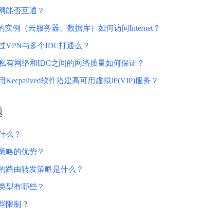
实时整合文本、图像、PDF等多模态数据，生成高质量结构化报告
严格按照人工编排工作流对话，适用于严谨的业务流程
内网能否互通？
多智能体协作
的实例（云服务器、数据库）如何访问Internet？
可结合全网实时信息进行智能问答，能力丰富强大
支持自定义导入并官方预置多个子Agent,协同完成复杂 场景任务
过VPN与多个IDC打通么？
的私有网络和IDC之间的网络质量如何保证？
Keepalived软件搭建高可用虚拟IP(VIP)服务？
AI云原生与一体机
百度百舸·AI计算平台
题
销一体化AI应用
大模型训推一体化基础设施，十万卡大规模集群
什么？
原生产品
百度百舸一体机
政务大模型原生产品体系
搭载百舸异构计算平台，提供高效的异构资源管理
策略的优势？
千帆一体机
的路由转发策略是什么？
覆盖全场景的医疗AI生态
搭载千帆大模型工具链平台，内置文心与精选开源大模型
类型有哪些？
向量数据库
些限制？
户全生命周期营销闭环
VectorDB 纯自研高性能、高性价比、生态丰富且即开即用