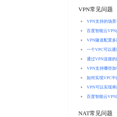
智
语
区
备
能
VPN常见问题
音
块
份
平
超
技
链
BCB
台
级
VPN支持的场
术
表
DataBuilder
链
人
百度智能云VP
格
BaaS
城
脸
存
平
VPN隧道配置
市
识
储
台
时
别
一个VPC可以通
TableStorage
空
超
人
通过VPN连接
大
级
体
数
链
CDN
VPN支持哪些
分
据
数
与
析
如何实现VPC
分
内
字
边
语
析
容
商
VPN可以实现将
缘
言
DMI
分
品
服
百度智能云VPN
处
发
可
务
理
网
信
安
技
络
登
NAT常见问题
全
术
CDN
记