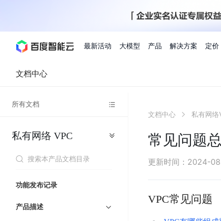
最新活动
大模型
产品
解决方案
定价
文档中心
查看全部活动
进入千帆大模型平台
百度智能云全部产品
全部解决方案
了解定价
文档与社区
了解合作伙伴体系
进入服务与支持
云智一体3.0
所有文档
AI应用与智能体
文档中心
私有网络V
精选活动
价格计算器
文档
关于合作伙伴
基础服务
市场活动
成为合作伙伴
增值服务-百度智能云
最佳实践
优惠上云
价格详情
开发者资源
新手专享
上云领万
百度千帆
精选推荐
精选推荐
自由搭配产品组合，轻松预估成本
了解定价模式，合理选
私有网络
VPC
Hermes Agent应用部
常见问题
百度千帆·大模型服务及Agent开发平台
我们的伙伴体系
代理销售伙伴
千帆AI应用开发者
人
存
智
物
以Agent为核心的一站式企业级大模型服务平台
云服务器品类特惠
新客限时体
自助工具
2026 百度AI开发者大会
大模型专家服务
智能中国 | 数字化转型进
DuClaw
行业解决方案
人工智能
工
储
能
联
云服务器2核4G低至39元/年
企业数字员工9
提供常见使用问题快速解决通道
开启「万物一体」新纪元
提供常见使用问题快速解决通
联合央视聚焦企业数字化转型
一键部署DuClaw，零门
通用解决方案
百度伐谋
查询合作伙伴
解决方案销售伙伴
SDK中心
百
对
MapReduce
物
更新时间
：
2024-08
智
大
网
百度千帆
智能应用
度
象
联
免费试用体验馆
文心大模型
企业专享权
解决方案实践
智能助手
文心 Moment 大会
云专家服务
智能中国 | 标杆案例
流
云服务器 BCC
10分钟快速部署OpenC
能
数
服
客悦
优秀伙伴展示
技术合作伙伴
API平台
智能体
语音技术
千
存
网
注册并完成实名认证，立即体验热门产品
权益礼包至高可
功能发布记录
式
提供常见使用问题快速解决通道
文心大模型 5.0 正式版上线
一对一定制化支持服务
云智一体赋能千行百业
安全稳定，提供高弹性的
据
务
帆
储
核
ERNIE 4.5 Turbo
ERNIE 5.1
VPC常见问题
快速搭建与AI Workf
计
图像技术
文字识别
数字员工-营销内容创作
精品案例展示
服务伙伴
示例代码中心
人工智能热销榜
模
BOS
心
云推广大使
产品描述
工单服务
企业支持计划
搜索能力登顶国内，预训练成本仅为业界6%
百度网盘企业版
算
人脸与人体
语言与知识
搭建私有知识库与AI
型
套
新购1元，AI能力引擎量包低至75折
推荐新客下单
数字员工-组件开放平台