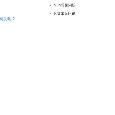
基于业务本体驱动的企业数据智能平台
百度智能云千帆AI原生应用商店
GLM-5.2
云服务器39元/年起，领万元券包
VPN常见问题
赋能企业AI原生应用创新
提供一站式、开箱即用的AI服务
近千款AI应用，解锁多元体验
文本生成模型，支持 1M 上下文，长程任务执行更稳定、工程规范遵循更可靠
百度伐谋
查看详情
NAT常见问题
查看详情
查看详情
态一站获取
N网关呢？
全球领先的可商用自我演化超级智能体
kimi-k2.6
dOS生态适配
文本生成模型，同时支持文本、图片与视频输入，思考与非思考模式，对话与 Agent 任务
Hogee
企业一站式AI营销应用
Qwen3.5-397B-A17B
原生视觉语言模型，具备强大的代码生成与智能体能力，对于各类智能体场景具有良好的泛化性
百度一见视觉智能体平台
识别服务
云边协同、自主进化的视觉智能体平台
秒哒
模型开发
无代码应用搭建平台
百度千帆·大模型服务及Agent开发平台
RedClaw
以Agent为核心的一站式企业级大模型服务平台
万能AI助手，让想法直接发生
百度胜算·数据智能平台
基于业务本体驱动的企业数据智能平台
零门槛AI开发平台EasyDL