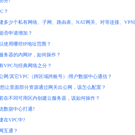
部分?
数亿用户验证的企业数字资产管理平台，集智能管理、多人协作、大文件极速传输于一体
18 种格式解析，结构化输出文档关键信息
生态伙伴方案
端到端语音语言大模型
公告通知
线索转化入口
C？
课程
国内短信套餐包
更强的深度思考能力
考试中心
基于Cross-Attention跨模态语音大模型，体验超拟人对话
看图识万物
船舶与海洋工程大模型解决方案
产品公告与服务动
大模型系列课程一站观看
企业首购限时0.99元起
，计算密集型应用专享
建多少个私有网络、子网、路由表、NAT网关、对等连接、VP
视觉+多模态大模型，万物精准识别
大模型语音合成
BaiduLinuxClou
政务智能体的百度搜索解决方案
在事实性、指令遵循、智能体等能力上均有显著提升
音色具备更高的自然度、丰富的情感表达等特点
，能否申请增加？
智能文档分析
能源行业企业管理系统智能化升级解决方案
生态适配指南
提供官网搭建、web应用搭建、云上学习和测试等场景的服务
文心大模型驱动，一站式文档处理
以使用哪些IP地址范围？
大模型声音复刻
先进、高效的文档解析模型，专为文档元素识别设计
录制5秒音频，即可极速复刻音色
服务器的内网IP，如何操作？
智慧水务智能体解决方案
生态兼容性全景图
文字识别
拓展的云存储服务
覆盖多种场景、多种语言的高精度整图文字检测和
有VPC与经典网络之分？
公网/其它VPC（跨区域跨账号）/用户数据中心通信？
图像增强
地址和公网带宽，增加用户使用弹性
去雾增强放大，重建高清无损图像
，只想让里面部分资源通过网关出公网，该怎么配置？
Agent开发工具链
，若在不同可用区内创建云服务器，该如何操作？
大模型声音复刻
体验AI方案
丰富的Agent开发工具、一站式创建
面向企业客户在游戏、营销、直播、办公等场景提供高效稳定的一站式解决方案
基于大模型zero-shot技术，随时随地录制数秒音频
统数据中心打通?
自主规划Agent
在VPC中?
内置多种AI助手常见能力，深入理解用户意图，智能调度多种MCP工具
自主思考并规划任务，适用于基础或日常的业务流程
内网互通？
工作流Agent