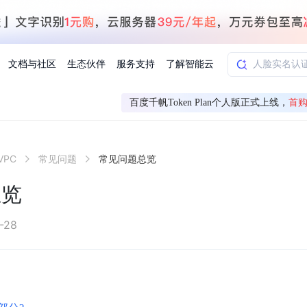
文档与社区
生态伙伴
服务支持
了解智能云
百度千帆Token Plan个人版正式上线，
首购
AI应用方案
智慧工业
PC
常见问题
常见问题总览
知一
合作伙伴赋能
学习认证
行业解读
千帆社区
AI赋能
企服推荐
千帆AI加速器
联系我们
新闻动态
元新购券
全栈AI能力赋能应用开发
百度搭子DuMate
择计费模式
署
百度千帆·大模型服务及Agent开发平台
能源行业企
总览
中心
合作伙伴培训
实践案例
线上大模型案例课程
你的超级AI助手 真干活 用搭子
验
域名注册服务
行时
培训认证
行业白皮书
我要建议
最新资讯
端到端语音语言大模型
.9元
.COM域名注册29元起
道
学练考认一站式平台
权威、全面的行业报告解读
产品及服务官方反
百度智能云业内最
槛部署7x24小时个人超级助手
基于跨模态大模型，体验超拟人对话
快速搭建企业AI知识库问答平台
客悦智能客服
船舶与海洋
合作伙伴课程中心
千帆杯AI参赛作品
线上产品实操课程
-28
益
智能商标注册
课程学习
分析师报告
我要投诉
公告通知
大模型语音合成
law
百度百舸AI算力管理
合作伙伴人才认证
线下培育
减6000元
首购275元，多买多省
全场景课程体系
权威机构云市场趋势解读
产品及服务官方投
最新公告通知及时
云计算服务
大模型升级语音合成，音色更自然
PP-StructureV3
low 编排平台
飞桨企业赋能
人才认证
限时招募中
建站特惠
多模态基础大模型，去幻觉、逻辑推理和代码能力明显增强
高效文档解析模型，复杂结构和多栏布局文档处理优势显著
大模型文档解析
信息公告
助手
返利 最高8万元
企业首购SSL证书5折
学习中心