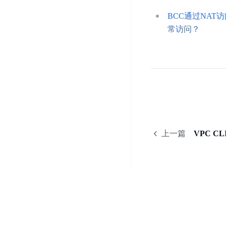
DDoS
平
图
海
防
BCC通过NAT
台
像
外
护
常访问？
识
CDN
服
超
别
务
级
动
链
图
态
应
可
像
加
用
信
搜
速
防
存
索
DRCDN
火
证
墙
图
边
WAF
像
缘
上一篇
VPC CL
增
计
云
混
强
算
安
合
广
节
全
云
BML
目
点
中
全
混
BEC
心
功
合
能
边
安
云
AI
缘
全
管