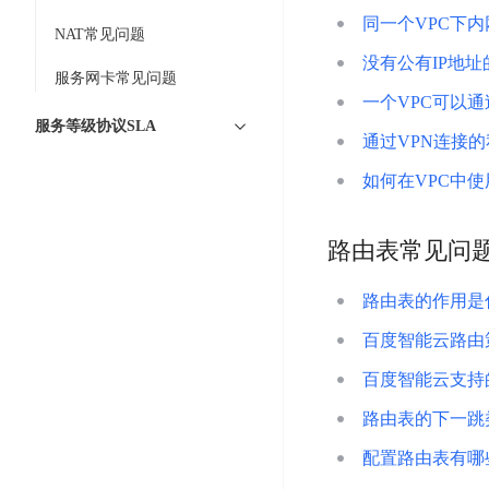
工
网
超3000万全行业词条，800万用户共吸纳
度
BLS
同一个VPC下
智
NAT常见问题
关
伐
消
能
智能生成PPT
百度AI搜索
没有公有IP地址
BSG
谋
服务网卡常见问题
息
物
智能大纲汇总，文库资源沉淀
数
一个VPC可以通
百
服
联
据
服务等级协议SLA
度
务
网
通过VPN连接
流
一
for
解
转
AI原生应用
如何在VPC中使用
见
Kafka
决
平
方
智
消
台
伐谋
百度智能云客悦
案
路由表常见问
能
息
CloudFlow
全球领先的可商用自我演化超级智能体
大模型驱动的服务营
代
服
度
极
码
务
家-
路由表的作用是
秒哒
九州·政务大模型
速
助
for
AIOT
无代码应用搭建平台
构建“1+1+5+∞”
百度智能云路由
文
手
RocketMQ
语
件
百度智能云数字员工
百度智能云灵医
音
百度智能云支持
文
千
缓
平
内容运营等8款数字员工焕新上线！免费体验！
医疗AI大模型，构建
字
帆
路由表的下一跳
存
台
识
数
RapidFS
百度一见
百战·数智营销
配置路由表有哪
别
据
云边协同、自主进化的视觉智能体平台
赋能合作伙伴打造客
云