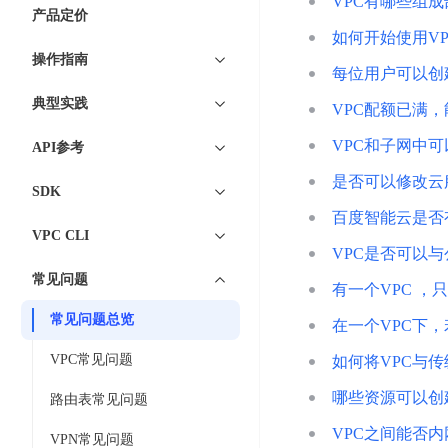
7 × 24 小时在线提供服务
复杂业务专属支持
VPC有哪些组成
云
BSC
AI原生应用商店
云市场
新手入门
ERNIE X1 Turbo
产品定价
DeepSeek-V4
服
件
磁
云计算
数
搭建官网在线客服与
如何开始使用VP
大模型增值服务上新
免费大模型
云服务器BCC
具备更长的思维链，
务
结构创新和超高上下文效率、Agent 能力得到专项优化
GPU云服务器
盘
时
特惠榜单
网站建设
入门指南
据
操作指南
工信部教考中心大模型证书6折
入门到进阶，
及
计算
存储
配备GPU的云端服务器
每位用户可以创
CDS
序
ERNIE X1.1
可
语音识别
ERNIE 5.0-正式版
Agent
营销服务
安全服务
最佳实践
时
网络
数据库
典型实践
文
视
原生全模态大模型，基础能力全面升级
VPC配额已满
开
轻量应用服务器
空
人脸识别
件
化
大数据
容器
发
行业智能
企业应用
VPC和子网中可
数
PaddleOCR-VL
API参考
ERNIE 4.5 Turbo VL
存
Sugar
平
文字识别
安全
CDN与边缘
据
全新多模理解模型，图片理解、创作、翻译、代码等能力显著
储
BI
分析决策
公司服务
是否可以修改云
台
对象存储BOS
SDK
库
CFS
管理运维
混合云
图像识别
Elasticsearch
稳定、安全、高效、高可
百度智能云是否
百
TSDB
智能办公
人工智能
并
VPC CLI
操作系统
度
数
物
ARM云
VPC是否可以与
弹性公网IP
MCP及Agent开发
行
生活休闲
API商城
胜
据
联
应用产品
常见问题
文
为用户访问公网提供IP
有一个VPC 
算
仓
网
MCP组件
件
精选Agent
库
智能应用
行业应用
常见问题总览
DuClaw
安
在一个VPC下
百度云手机
存
聚合优质工具与MCP服务
官方能力直达，快速
PALO
全
视频云平台
企业服务
DuMate
储
VPC常见问题
如何将VPC与传
日
套
百度搜索
全能AI助手
PFS
地图服务
秒
志
件
哪些资源可以创建
25年搜索沉淀，权威高质多模态信源
路由表常见问题
哒
存
服
天
VPC之间能否
储
百度百科
深度研究Agent
VPN常见问题
百
务