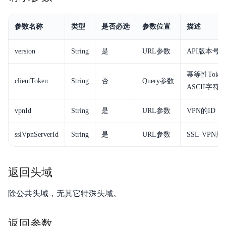
参数名称
类型
是否必选
参数位置
描述
version
String
是
URL参数
API版本号
幂等性Tok
clientToken
String
否
Query参数
ASCII字符
vpnId
String
是
URL参数
VPN的ID
sslVpnServerId
String
是
URL参数
SSL-VPN
服
返回头域
除公共头域，无其它特殊头域。
返回参数