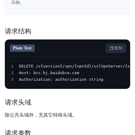
示例。
产品定价
操作指南
请求结构
典型实践
API参考
Plain Text
复制
SDK
1
2
VPC CLI
3
Authorization: authorization string
常见问题
服务等级协议SLA
请求头域
除公共头域外，无其它特殊头域。
请求参数