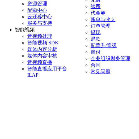
资源管理
续费
配额中心
代金券
云迁移中心
账单与收支
服务与支持
订单管理
智能视频
提现
音视频处理
退款
智能视频 SDK
配置升/降级
媒体内容分析
赔付
媒体内容审核
企业组织财务管理
音视频直播
合同
智能直播应用平台
常见问题
ILAP