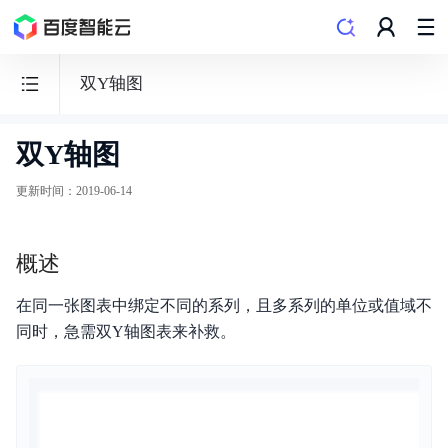
双Y轴图
双Y轴图
物
联
更新时间
：
2019-06-14
网
数
概述
据
可
在同一张图表中绑定不同的系列，且多系列的单位或值域不
视
同时，急需双Y轴图表来补救。
化