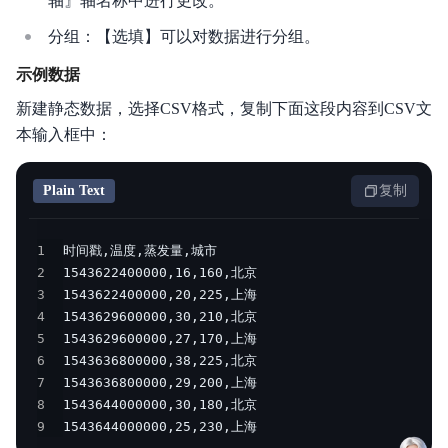
轴』轴名称中进行更改。
分组：【选填】可以对数据进行分组。
示例数据
新建静态数据，选择CSV格式，复制下面这段内容到CSV文
本输入框中：
Plain Text
复制
1
2
3
4
5
6
7
8
9
1543644000000,25,230,上海