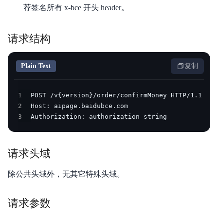
荐签名所有 x-bce 开头 header。
产品描述
请求结构
产品定价
快速入门
Plain Text
复制
操作指南
1
常见问题
2
3
Authorization: authorization string
视频专区
API参考
请求头域
相关协议
除公共头域外，无其它特殊头域。
售后服务方式
请求参数
百度智能门户（AIPage）服务不可用赔偿标准