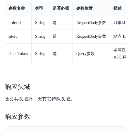
参数名称
类型
是否必需
参数位置
描述
orderId
String
是
RequestBody参数
订单id
siteId
String
是
RequestBody参数
站点 ID
幂等性To
clientToken
String
是
Query参数
ASCII
响应头域
除公共头域外，无其它特殊头域。
响应参数