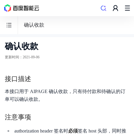
确认收款
确认收款
百
度
更新时间
：
2021-09-06
智
能
接口描述
门
户
本接口用于 AIPAGE 确认收款，只有待付款和待确认的订
AIPAGE
单可以确认收款。
注意事项
authorization header 签名时
必须
签名 host 头部，同时推
功能发布记录