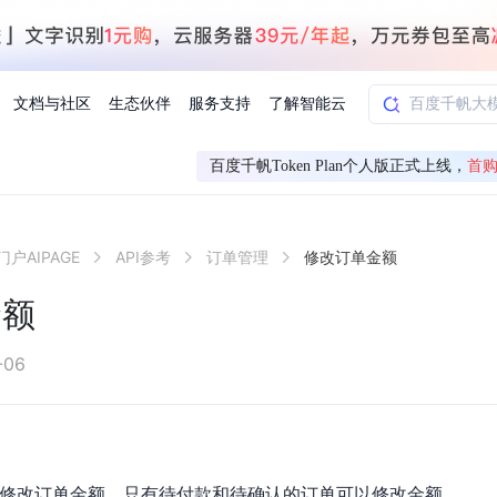
文档与社区
生态伙伴
服务支持
了解智能云
百度千帆Token Plan个人版正式上线，
首购
AI应用方案
智慧工业
户AIPAGE
API参考
订单管理
修改订单金额
知一
合作伙伴赋能
学习认证
行业解读
千帆社区
AI赋能
企服推荐
千帆AI加速器
联系我们
新闻动态
元新购券
全栈AI能力赋能应用开发
百度搭子DuMate
择计费模式
署
百度千帆·大模型服务及Agent开发平台
能源行业企
金额
中心
合作伙伴培训
实践案例
线上大模型案例课程
你的超级AI助手 真干活 用搭子
验
域名注册服务
行时
培训认证
行业白皮书
我要建议
最新资讯
端到端语音语言大模型
.9元
.COM域名注册29元起
道
学练考认一站式平台
权威、全面的行业报告解读
产品及服务官方反
百度智能云业内最
槛部署7x24小时个人超级助手
基于跨模态大模型，体验超拟人对话
快速搭建企业AI知识库问答平台
客悦智能客服
船舶与海洋
合作伙伴课程中心
千帆杯AI参赛作品
线上产品实操课程
-06
益
智能商标注册
课程学习
分析师报告
我要投诉
公告通知
大模型语音合成
law
百度百舸AI算力管理
合作伙伴人才认证
线下培育
减6000元
首购275元，多买多省
全场景课程体系
权威机构云市场趋势解读
产品及服务官方投
最新公告通知及时
云计算服务
大模型升级语音合成，音色更自然
PP-StructureV3
low 编排平台
飞桨企业赋能
人才认证
限时招募中
建站特惠
多模态基础大模型，去幻觉、逻辑推理和代码能力明显增强
高效文档解析模型，复杂结构和多栏布局文档处理优势显著
大模型文档解析
信息公告
助手
返利 最高8万元
企业首购SSL证书5折
GE 修改订单金额，只有待付款和待确认的订单可以修改金额。
学习中心