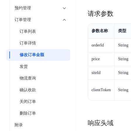
工
网
超3000万全行业词条，800万用户共吸纳
度
BLS
智
预约管理
关
伐
请求参数
消
能
智能生成PPT
百度AI搜索
BSG
谋
订单管理
息
物
智能大纲汇总，文库资源沉淀
数
百
服
联
参数名称
类型
订单列表
据
度
务
网
流
一
for
解
订单详情
orderId
String
转
AI原生应用
见
Kafka
决
平
修改订单金额
方
智
消
price
String
台
伐谋
百度智能云客悦
案
能
息
发货
CloudFlow
全球领先的可商用自我演化超级智能体
大模型驱动的服务营
siteId
String
代
服
度
极
物流查询
码
务
家-
秒哒
九州·政务大模型
速
助
for
AIOT
无代码应用搭建平台
构建“1+1+5+∞”
确认收款
clientToken
String
文
手
RocketMQ
语
件
百度智能云数字员工
百度智能云灵医
音
关闭订单
文
千
缓
平
内容运营等8款数字员工焕新上线！免费体验！
医疗AI大模型，构建
字
帆
存
删除订单
台
识
数
RapidFS
百度一见
百战·数智营销
响应头域
别
据
附录
云边协同、自主进化的视觉智能体平台
赋能合作伙伴打造客
云