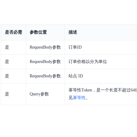
实时整合文本、图像、PDF等多模态数据，生成高质量结构化报告
严格按照人工编排工作流对话，适用于严谨的业务流程
多智能体协作
可结合全网实时信息进行智能问答，能力丰富强大
支持自定义导入并官方预置多个子Agent,协同完成复杂 场景任务
是否必需
参数位置
描述
是
RequestBody参数
订单ID
AI云原生与一体机
是
RequestBody参数
订单价格以分为单位
百度百舸·AI计算平台
销一体化AI应用
大模型训推一体化基础设施，十万卡大规模集群
是
RequestBody参数
站点 ID
原生产品
百度百舸一体机
幂等性Token，是一个长度不超过64
政务大模型原生产品体系
搭载百舸异构计算平台，提供高效的异构资源管理
是
Query参数
见
幂等性
。
千帆一体机
覆盖全场景的医疗AI生态
搭载千帆大模型工具链平台，内置文心与精选开源大模型
向量数据库
户全生命周期营销闭环
VectorDB 纯自研高性能、高性价比、生态丰富且即开即用