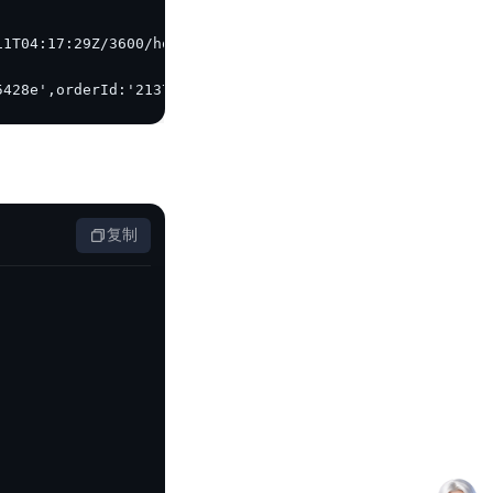
5428e',orderId:'2137c261-b11e-4631-a65c-c12d3cfd7339'}
复制