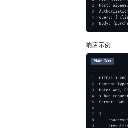
DDoS
2
平
图
海
防
3
台
像
外
护
4
识
CDN
服
超
5
Body: {purch
别
务
级
动
链
图
态
应
可
响应示例
像
加
用
信
搜
速
防
存
索
DRCDN
火
Plain Text
证
墙
图
边
WAF
像
缘
1
增
计
云
混
2
强
算
安
合
3
广
节
全
云
4
BML
目
点
中
5
全
混
6
BEC
心
功
合
7
能
边
安
8
云
AI
缘
全
9
管