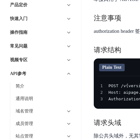
7 × 24 小时在线提供服务
复杂业务专属支持
云
BSC
AI原生应用商店
云市场
新手入门
ERNIE X1 Turbo
产品定价
DeepSeek-V4
服
件
磁
云计算
数
搭建官网在线客服与
大模型增值服务上新
免费大模型
云服务器BCC
具备更长的思维链，
务
结构创新和超高上下文效率、Agent 能力得到专项优化
GPU云服务器
盘
时
注意事项
特惠榜单
网站建设
入门指南
据
快速入门
工信部教考中心大模型证书6折
入门到进阶，
及
计算
存储
配备GPU的云端服务器
CDS
序
ERNIE X1.1
可
语音识别
ERNIE 5.0-正式版
Agent
营销服务
安全服务
最佳实践
时
authorization heade
网络
数据库
操作指南
文
视
原生全模态大模型，基础能力全面升级
开
轻量应用服务器
空
人脸识别
件
化
大数据
容器
发
行业智能
企业应用
数
PaddleOCR-VL
常见问题
ERNIE 4.5 Turbo VL
存
Sugar
请求结构
平
文字识别
安全
CDN与边缘
据
全新多模理解模型，图片理解、创作、翻译、代码等能力显著
储
BI
分析决策
公司服务
台
对象存储BOS
视频专区
库
CFS
管理运维
混合云
图像识别
Elasticsearch
稳定、安全、高效、高可
Plain Text
百
TSDB
智能办公
人工智能
并
API参考
操作系统
度
数
物
ARM云
弹性公网IP
MCP及Agent开发
行
生活休闲
API商城
胜
据
联
1
简介
应用产品
文
为用户访问公网提供IP
算
仓
2
网
MCP组件
件
精选Agent
库
智能应用
行业应用
通用说明
3
Authorizatio
DuClaw
安
百度云手机
存
聚合优质工具与MCP服务
官方能力直达，快速
PALO
全
视频云平台
企业服务
DuMate
储
域名管理
日
套
百度搜索
全能AI助手
PFS
地图服务
秒
请求头域
志
件
成员管理
25年搜索沉淀，权威高质多模态信源
哒
存
服
天
储
除公共头域外，无其
站点管理
百度百科
深度研究Agent
百
务