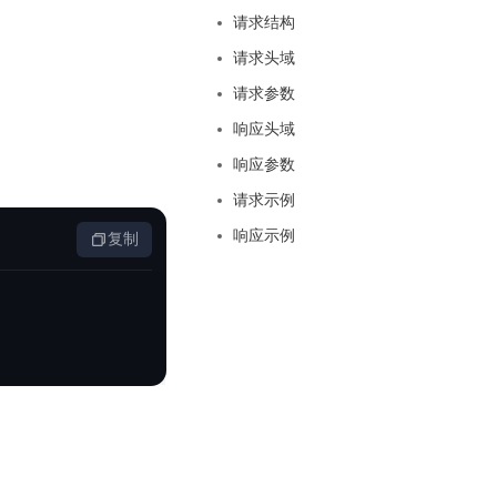
基于业务本体驱动的企业数据智能平台
百度智能云千帆AI原生应用商店
GLM-5.2
云服务器39元/年起，领万元券包
请求结构
赋能企业AI原生应用创新
提供一站式、开箱即用的AI服务
近千款AI应用，解锁多元体验
文本生成模型，支持 1M 上下文，长程任务执行更稳定、工程规范遵循更可靠
百度伐谋
查看详情
请求头域
查看详情
查看详情
态一站获取
全球领先的可商用自我演化超级智能体
kimi-k2.6
请求参数
dOS生态适配
文本生成模型，同时支持文本、图片与视频输入，思考与非思考模式，对话与 Agent 任务
Hogee
响应头域
企业一站式AI营销应用
Qwen3.5-397B-A17B
响应参数
原生视觉语言模型，具备强大的代码生成与智能体能力，对于各类智能体场景具有良好的泛化性
请求示例
百度一见视觉智能体平台
识别服务
云边协同、自主进化的视觉智能体平台
响应示例
复制
秒哒
模型开发
无代码应用搭建平台
百度千帆·大模型服务及Agent开发平台
RedClaw
以Agent为核心的一站式企业级大模型服务平台
万能AI助手，让想法直接发生
百度胜算·数据智能平台
基于业务本体驱动的企业数据智能平台
零门槛AI开发平台EasyDL