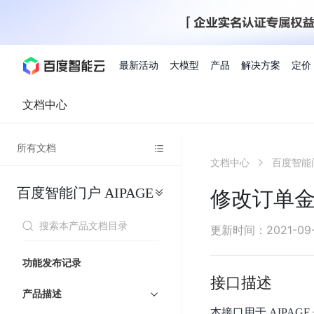
最新活动
大模型
产品
解决方案
定价
文档中心
查看全部活动
进入千帆大模型平台
百度智能云全部产品
全部解决方案
了解定价
文档与社区
了解合作伙伴体系
进入服务与支持
云智一体3.0
所有文档
AI应用与智能体
文档中心
百度智能门
精选活动
价格计算器
文档
关于合作伙伴
基础服务
市场活动
成为合作伙伴
增值服务-百度智能云
最佳实践
优惠上云
价格详情
开发者资源
新手专享
上云领万
百度千帆
精选推荐
精选推荐
自由搭配产品组合，轻松预估成本
了解定价模式，合理选
百度智能门户
AIPAGE
Hermes Agent应用部
修改订单
百度千帆·大模型服务及Agent开发平台
我们的伙伴体系
代理销售伙伴
千帆AI应用开发者
人
存
智
物
以Agent为核心的一站式企业级大模型服务平台
云服务器品类特惠
新客限时体
自助工具
2026 百度AI开发者大会
大模型专家服务
智能中国 | 数字化转型进
DuClaw
行业解决方案
人工智能
工
储
能
联
云服务器2核4G低至39元/年
企业数字员工9
提供常见使用问题快速解决通道
开启「万物一体」新纪元
提供常见使用问题快速解决通
联合央视聚焦企业数字化转型
一键部署DuClaw，零门
通用解决方案
百度伐谋
查询合作伙伴
解决方案销售伙伴
SDK中心
百
对
MapReduce
物
更新时间
：
2021-09
智
大
网
百度千帆
智能应用
度
象
联
免费试用体验馆
文心大模型
企业专享权
解决方案实践
智能助手
文心 Moment 大会
云专家服务
智能中国 | 标杆案例
流
云服务器 BCC
10分钟快速部署OpenC
能
数
服
客悦
优秀伙伴展示
技术合作伙伴
API平台
智能体
语音技术
千
存
网
注册并完成实名认证，立即体验热门产品
权益礼包至高可
功能发布记录
式
提供常见使用问题快速解决通道
文心大模型 5.0 正式版上线
一对一定制化支持服务
云智一体赋能千行百业
安全稳定，提供高弹性的
据
务
帆
储
核
ERNIE 4.5 Turbo
ERNIE 5.1
接口描述
快速搭建与AI Workf
计
图像技术
文字识别
数字员工-营销内容创作
精品案例展示
服务伙伴
示例代码中心
人工智能热销榜
模
BOS
心
云推广大使
产品描述
工单服务
企业支持计划
搜索能力登顶国内，预训练成本仅为业界6%
百度网盘企业版
算
人脸与人体
语言与知识
搭建私有知识库与AI
型
套
新购1元，AI能力引擎量包低至75折
推荐新客下单
本接口用于 AIPA
数字员工-组件开放平台