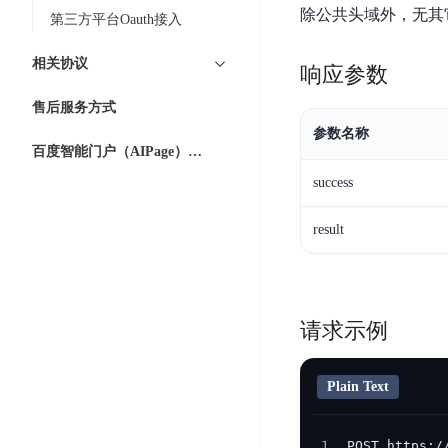
智
语
区
除公共头域外，无其
备
第三方平台Oauth接入
能
音
块
份
平
超
技
链
相关协议
BCB
响应参数
台
级
术
表
DataBuilder
链
售后服务方式
人
格
BaaS
城
参数名称
脸
存
平
百度智能门户（AIPage）服务不可用赔偿标准
市
识
储
台
时
success
别
TableStorage
空
超
人
大
级
result
体
数
链
CDN
分
据
数
与
析
分
内
字
边
语
析
容
商
请求示例
缘
言
DMI
分
品
服
处
发
可
Plain Text
务
理
网
信
安
技
络
登
全
术
CDN
记
1