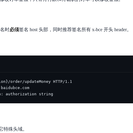
数亿用户验证的企业数字资产管理平台，集智能管理、多人协作、大文件极速传输于一体
18 种格式解析，结构化输出文档关键信息
生态伙伴方案
端到端语音语言大模型
公告通知
线索转化入口
课程
国内短信套餐包
更强的深度思考能力
考试中心
基于Cross-Attention跨模态语音大模型，体验超拟人对话
看图识万物
船舶与海洋工程大模型解决方案
产品公告与服务动
大模型系列课程一站观看
企业首购限时0.99元起
，计算密集型应用专享
视觉+多模态大模型，万物精准识别
大模型语音合成
BaiduLinuxClou
政务智能体的百度搜索解决方案
r 签名时
必须
签名 host 头部，同时推荐签名所有 x-bce 开头 header。
在事实性、指令遵循、智能体等能力上均有显著提升
音色具备更高的自然度、丰富的情感表达等特点
智能文档分析
能源行业企业管理系统智能化升级解决方案
生态适配指南
提供官网搭建、web应用搭建、云上学习和测试等场景的服务
文心大模型驱动，一站式文档处理
大模型声音复刻
先进、高效的文档解析模型，专为文档元素识别设计
录制5秒音频，即可极速复刻音色
智慧水务智能体解决方案
生态兼容性全景图
文字识别
拓展的云存储服务
覆盖多种场景、多种语言的高精度整图文字检测和
图像增强
地址和公网带宽，增加用户使用弹性
去雾增强放大，重建高清无损图像
Agent开发工具链
n: authorization string
大模型声音复刻
体验AI方案
丰富的Agent开发工具、一站式创建
面向企业客户在游戏、营销、直播、办公等场景提供高效稳定的一站式解决方案
基于大模型zero-shot技术，随时随地录制数秒音频
自主规划Agent
内置多种AI助手常见能力，深入理解用户意图，智能调度多种MCP工具
自主思考并规划任务，适用于基础或日常的业务流程
它特殊头域。
工作流Agent