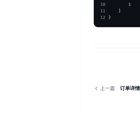
开
服
检
10
理
发
11
务
测
平
12
}
平
器
服
台
台
ECS
务
BaiduLinuxOS
零
流
门
量
数
槛
审
云
据
AI
计
云
市
库
云
开
分
数
场
市
发
析
据
场
平
库
云
台
上一篇
订单详情
RDS
审
EasyDL
计
云
解
知
数
决
业
识
金
据
务
方
理
融
库
安
案
解
云
Redis
全
机
工
风
云