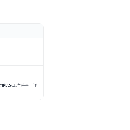
零算法基础定制高精度AI模型
全功能AI开发平台BML
提供一站式AI开发、训练及推理环境，
AI安全护栏
多模态大模型的安全围栏，助力企业内容合规
MapReduce计算集群服务
位的ASCII字符串，详
供全托管的Hadoop/Spark计算集群服务，安全可靠