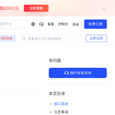
备案
控制台
免费注册
登录
问问AI助手
5折秒杀
立即试用
搜索本产品文档关键词
企业实名认证有什么福利？
如何免费试用百度智
方案
智慧政务
模型与应用
有问题
一站式企业级大模型服务
热门产品
AI体验中心
Dumate
业管理系统智能化升级
政务智能体的百度搜索解决方案
提供一站式、开箱即用的AI服务
预约专家咨询
百度搭子DuMate
百度智能云大模型系列课程
云服务器BCC
馈渠道
新动态
你的超级AI助手 真干活 用搭子
500+节免费观看 持续更新
工程大模型解决方案
智慧水务智能体解决方案
Duclaw
其他大模型
百度千帆·大模型服务及Agent开发平台
千帆大模型平台
本页目录
诉渠道
了解
以Agent为核心的一站式企业级大模型服务平台
DeepSeek V3.2 Think
接口描述
文本生成模型，长文本训练和推理效率的大幅提升
百度胜算·数据智能平台
注意事项
企业实名认证专属权益
大模型专家服务
热门AI能力