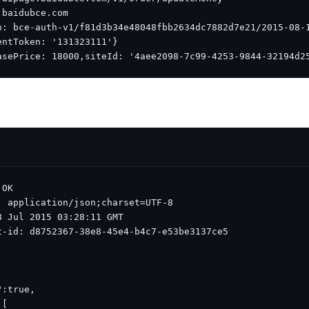
asePrice: 18000,siteId: '4aee2098-7c99-4253-9844-32194d2