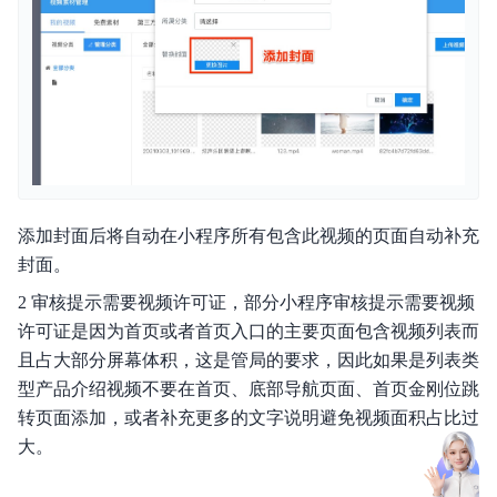
产品描述
产品定价
快速入门
操作指南
常见问题
添加封面后将自动在小程序所有包含此视频的页面自动补充
封面。
视频专区
2 审核提示需要视频许可证，部分小程序审核提示需要视频
许可证是因为首页或者首页入口的主要页面包含视频列表而
API参考
且占大部分屏幕体积，这是管局的要求，因此如果是列表类
相关协议
型产品介绍视频不要在首页、底部导航页面、首页金刚位跳
转页面添加，或者补充更多的文字说明避免视频面积占比过
售后服务方式
大。
百度智能门户（AIPage）服务不可用赔偿标准