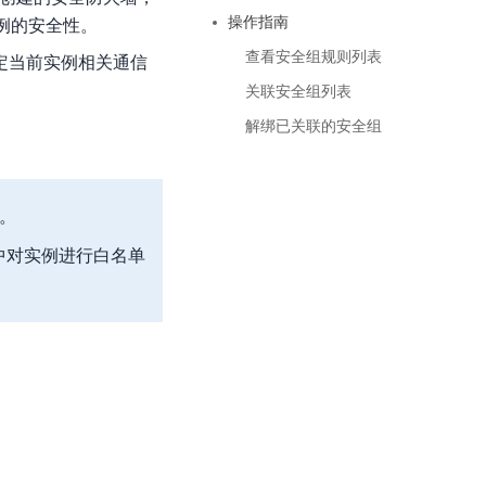
基于业务本体驱动的企业数据智能平台
百度智能云千帆AI原生应用商店
GLM-5.2
云服务器39元/年起，领万元券包
操作指南
例的安全性。
赋能企业AI原生应用创新
提供一站式、开箱即用的AI服务
近千款AI应用，解锁多元体验
文本生成模型，支持 1M 上下文，长程任务执行更稳定、工程规范遵循更可靠
百度伐谋
查看详情
查看安全组规则列表
查看详情
查看详情
态一站获取
定当前实例相关通信
全球领先的可商用自我演化超级智能体
kimi-k2.6
关联安全组列表
dOS生态适配
文本生成模型，同时支持文本、图片与视频输入，思考与非思考模式，对话与 Agent 任务
Hogee
解绑已关联的安全组
企业一站式AI营销应用
Qwen3.5-397B-A17B
原生视觉语言模型，具备强大的代码生成与智能体能力，对于各类智能体场景具有良好的泛化性
百度一见视觉智能体平台
问。
识别服务
云边协同、自主进化的视觉智能体平台
中对实例进行白名单
秒哒
模型开发
无代码应用搭建平台
百度千帆·大模型服务及Agent开发平台
RedClaw
以Agent为核心的一站式企业级大模型服务平台
万能AI助手，让想法直接发生
百度胜算·数据智能平台
基于业务本体驱动的企业数据智能平台
零门槛AI开发平台EasyDL