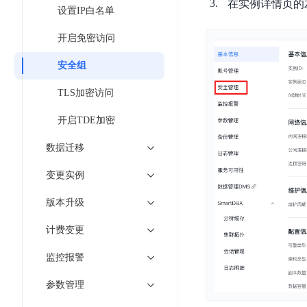
工
在实例详情页的
网
设置IP白名单
超3000万全行业词条，800万用户共吸纳
度
BLS
智
关
伐
消
能
开启免密访问
智能生成PPT
百度AI搜索
BSG
谋
息
物
智能大纲汇总，文库资源沉淀
数
安全组
百
服
联
据
度
务
网
TLS加密访问
流
一
for
解
转
AI原生应用
见
Kafka
决
开启TDE加密
平
方
智
消
台
伐谋
百度智能云客悦
数据迁移
案
能
息
CloudFlow
全球领先的可商用自我演化超级智能体
大模型驱动的服务营
代
服
度
变更实例
极
码
务
家-
秒哒
九州·政务大模型
速
版本升级
助
for
AIOT
无代码应用搭建平台
构建“1+1+5+∞”
文
手
RocketMQ
语
计费变更
件
百度智能云数字员工
百度智能云灵医
音
文
千
缓
平
内容运营等8款数字员工焕新上线！免费体验！
医疗AI大模型，构建
监控报警
字
帆
存
台
识
数
RapidFS
百度一见
百战·数智营销
参数管理
别
据
云边协同、自主进化的视觉智能体平台
赋能合作伙伴打造客
云