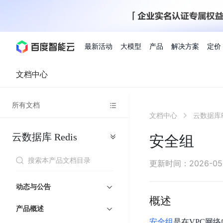
最新活动
大模型
产品
解决方案
定价
文档中心
查看全部活动
进入千帆大模型平台
百度智能云全部产品
全部解决方案
了解定价
文档与社区
了解合作伙伴体系
进入服务与支持
云智一体3.0
所有文档
AI应用与智能体
文档中心
云数据库R
精选活动
价格计算器
文档
关于合作伙伴
基础服务
市场活动
成为合作伙伴
增值服务-百度智能云
最佳实践
优惠上云
价格详情
开发者资源
新手专享
上云领万
百度千帆
精选推荐
精选推荐
自由搭配产品组合，轻松预估成本
了解定价模式，合理选
云数据库
Redis
Hermes Agent应用部
安全组
百度千帆·大模型服务及Agent开发平台
我们的伙伴体系
代理销售伙伴
千帆AI应用开发者
人
存
智
物
以Agent为核心的一站式企业级大模型服务平台
云服务器品类特惠
新客限时体
自助工具
2026 百度AI开发者大会
大模型专家服务
智能中国 | 数字化转型进
DuClaw
行业解决方案
人工智能
工
储
能
联
云服务器2核4G低至39元/年
企业数字员工9
提供常见使用问题快速解决通道
开启「万物一体」新纪元
提供常见使用问题快速解决通
联合央视聚焦企业数字化转型
一键部署DuClaw，零门
通用解决方案
百度伐谋
查询合作伙伴
解决方案销售伙伴
SDK中心
百
对
MapReduce
物
更新时间
：
2026-05
智
大
网
百度千帆
智能应用
度
象
联
免费试用体验馆
文心大模型
企业专享权
解决方案实践
智能助手
文心 Moment 大会
云专家服务
智能中国 | 标杆案例
流
云服务器 BCC
10分钟快速部署OpenC
能
数
服
客悦
优秀伙伴展示
技术合作伙伴
API平台
智能体
语音技术
千
存
网
注册并完成实名认证，立即体验热门产品
权益礼包至高可
动态与公告
式
提供常见使用问题快速解决通道
文心大模型 5.0 正式版上线
一对一定制化支持服务
云智一体赋能千行百业
安全稳定，提供高弹性的
据
务
帆
储
核
ERNIE 4.5 Turbo
ERNIE 5.1
概述
快速搭建与AI Workf
计
图像技术
文字识别
数字员工-营销内容创作
精品案例展示
服务伙伴
示例代码中心
人工智能热销榜
模
BOS
心
云推广大使
产品概述
工单服务
企业支持计划
搜索能力登顶国内，预训练成本仅为业界6%
百度网盘企业版
算
人脸与人体
语言与知识
搭建私有知识库与AI
型
套
新购1元，AI能力引擎量包低至75折
推荐新客下单
安全组
是在VPC网
数字员工-组件开放平台