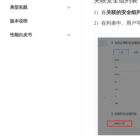
关联安全组列表
开
服
检
理
典型实践
发
务
测
1）在
关联的安全组
平
平
器
服
版本说明
台
2）在列表中、用户
台
ECS
务
BaiduLinuxOS
性能白皮书
零
流
门
量
数
槛
审
云
据
AI
计
云
市
库
云
开
分
数
场
市
发
析
据
场
平
库
云
台
RDS
审
EasyDL
计
云
解
知
数
决
业
识
金
据
务
方
理
融
库
安
案
解
云
Redis
全
机
工
风
云