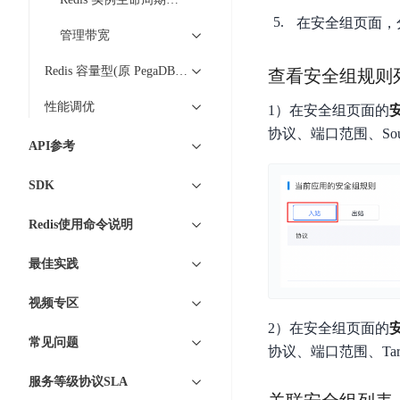
DDoS
平
在安全组页面，
图
海
防
管理带宽
台
像
外
护
识
CDN
服
超
Redis 容量型(原 PegaDB)操作指南
查看安全组规则
别
务
级
动
性能调优
1）在安全组页面的
链
图
态
应
可
协议、端口范围、So
像
加
用
API参考
信
搜
速
防
存
索
DRCDN
火
SDK
证
墙
图
边
Redis使用命令说明
WAF
像
缘
增
计
云
混
最佳实践
强
算
安
合
广
节
全
云
BML
视频专区
目
点
中
全
2）在安全组页面的
混
BEC
心
常见问题
功
协议、端口范围、Ta
合
能
边
安
云
服务等级协议SLA
AI
缘
全
管