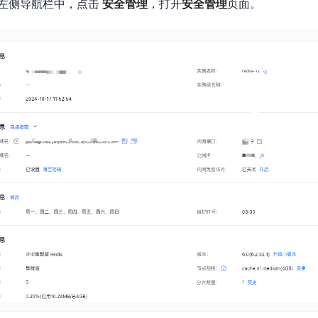
左侧导航栏中，点击
安全管理
，打开
安全管理
页面。
实时整合文本、图像、PDF等多模态数据，生成高质量结构化报告
严格按照人工编排工作流对话，适用于严谨的业务流程
多智能体协作
可结合全网实时信息进行智能问答，能力丰富强大
支持自定义导入并官方预置多个子Agent,协同完成复杂 场景任务
AI云原生与一体机
百度百舸·AI计算平台
销一体化AI应用
大模型训推一体化基础设施，十万卡大规模集群
原生产品
百度百舸一体机
政务大模型原生产品体系
搭载百舸异构计算平台，提供高效的异构资源管理
千帆一体机
覆盖全场景的医疗AI生态
搭载千帆大模型工具链平台，内置文心与精选开源大模型
向量数据库
户全生命周期营销闭环
VectorDB 纯自研高性能、高性价比、生态丰富且即开即用