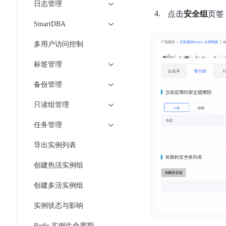
智
日志管理
语
区
备
能
点击
安全组
页签
音
块
份
SmartDBA
平
超
技
链
BCB
台
级
术
多用户访问控制
表
DataBuilder
链
人
格
BaaS
标签管理
城
脸
存
平
市
识
备份管理
储
台
时
别
TableStorage
空
超
只读组管理
人
大
级
体
任务管理
数
链
CDN
分
据
数
与
导出实例列表
析
分
内
字
边
语
析
容
商
创建热活实例组
缘
言
DMI
分
品
服
创建多活实例组
处
发
可
务
理
网
信
实例状态与影响
安
技
络
登
全
术
CDN
记
Redis 实例生命周期流程