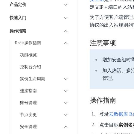
7 × 24 小时在线提供服务
复杂业务专属支持
云
BSC
AI原生应用商店
云市场
新手入门
ERNIE X1 Turbo
产品定价
DeepSeek-V4
服
件
定义IP＋端口的入
磁
云计算
数
搭建官网在线客服与
大模型增值服务上新
免费大模型
云服务器BCC
具备更长的思维链，
务
结构创新和超高上下文效率、Agent 能力得到专项优化
GPU云服务器
盘
时
特惠榜单
网站建设
入门指南
为了方便客户端管理、
据
快速入门
工信部教考中心大模型证书6折
入门到进阶，
及
计算
存储
配备GPU的云端服务器
CDS
序
ERNIE X1.1
可
语音识别
ERNIE 5.0-正式版
协议的出入站规则列
Agent
营销服务
安全服务
最佳实践
时
网络
数据库
操作指南
文
视
原生全模态大模型，基础能力全面升级
开
轻量应用服务器
空
人脸识别
件
化
大数据
容器
发
行业智能
企业应用
注意事项
Redis操作指南
数
PaddleOCR-VL
ERNIE 4.5 Turbo VL
存
Sugar
平
文字识别
安全
CDN与边缘
据
全新多模理解模型，图片理解、创作、翻译、代码等能力显著
储
BI
分析决策
公司服务
功能概览
台
对象存储BOS
库
增加安全组时
CFS
管理运维
混合云
图像识别
Elasticsearch
稳定、安全、高效、高可
百
TSDB
智能办公
人工智能
控制台介绍
并
加入热活、多
操作系统
度
数
物
ARM云
弹性公网IP
MCP及Agent开发
行
管理。
实例生命周期
生活休闲
API商城
胜
据
联
应用产品
文
为用户访问公网提供IP
算
仓
网
连接指南
MCP组件
件
精选Agent
库
智能应用
行业应用
DuClaw
安
百度云手机
存
操作指南
聚合优质工具与MCP服务
官方能力直达，快速
PALO
账号管理
全
视频云平台
企业服务
DuMate
储
日
套
百度搜索
全能AI助手
PFS
登录
云数据库 Re
地图服务
节点变更
秒
志
件
25年搜索沉淀，权威高质多模态信源
哒
存
点击目标
实例名
服
安全管理
天
储
百度百科
深度研究Agent
百
务