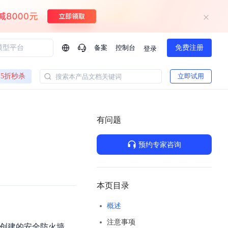
备案
控制台
免费注册
登录
问问AI助手
5折秒杀
立即试用
搜索本产品文档关键词
企业实名认证有什么福利？
如何免费试用百度智
方案
智慧政务
模型与应用
有问题
一站式企业级大模型服务
热门产品
AI体验中心
Dumate
业管理系统智能化升级
政务智能体的百度搜索解决方案
提供一站式、开箱即用的AI服务
预约专家咨询
百度搭子DuMate
百度智能云大模型系列课程
云服务器BCC
馈渠道
新动态
你的超级AI助手 真干活 用搭子
500+节免费观看 持续更新
工程大模型解决方案
智慧水务智能体解决方案
Duclaw
其他大模型
百度千帆·大模型服务及Agent开发平台
千帆大模型平台
本页目录
诉渠道
了解
以Agent为核心的一站式企业级大模型服务平台
DeepSeek V3.2 Think
概述
文本生成模型，长文本训练和推理效率的大幅提升
百度胜算·数据智能平台
注意事项
企业实名认证专属权益
大模型专家服务
热门AI能力
中创建的安全防火墙，