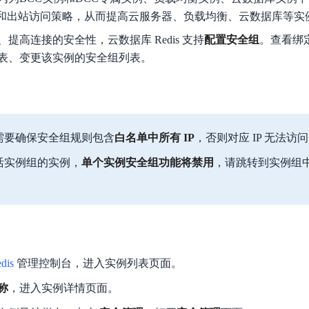
数亿用户验证的企业数字资产管理平台，集智能管理、多人协作、大文件极速传输于一体
18 种格式解析，结构化输出文档关键信息
生态伙伴方案
端到端语音语言大模型
站和出站访问策略，从而提高云服务器、负载均衡、云数据库等实
公告通知
线索转化入口
课程
国内短信套餐包
更强的深度思考能力
考试中心
基于Cross-Attention跨模态语音大模型，体验超拟人对话
看图识万物
船舶与海洋工程大模型解决方案
提高连接的安全性，云数据库 Redis 支持
配置安全组
产品公告与服务动
。查看绑
大模型系列课程一站观看
企业首购限时0.99元起
，计算密集型应用专享
视觉+多模态大模型，万物精准识别
大模型语音合成
表、变更该实例的安全组列表。
BaiduLinuxClou
政务智能体的百度搜索解决方案
在事实性、指令遵循、智能体等能力上均有显著提升
音色具备更高的自然度、丰富的情感表达等特点
智能文档分析
能源行业企业管理系统智能化升级解决方案
生态适配指南
提供官网搭建、web应用搭建、云上学习和测试等场景的服务
文心大模型驱动，一站式文档处理
大模型声音复刻
先进、高效的文档解析模型，专为文档元素识别设计
录制5秒音频，即可极速复刻音色
智慧水务智能体解决方案
生态兼容性全景图
文字识别
需要确保安全组规则包含
白名单中所有 IP
，否则对应 IP 无法访
拓展的云存储服务
覆盖多种场景、多种语言的高精度整图文字检测和
活实例组的实例，
单个实例安全组功能将禁用
，请跳转到实例组
图像增强
地址和公网带宽，增加用户使用弹性
去雾增强放大，重建高清无损图像
Agent开发工具链
大模型声音复刻
体验AI方案
丰富的Agent开发工具、一站式创建
面向企业客户在游戏、营销、直播、办公等场景提供高效稳定的一站式解决方案
基于大模型zero-shot技术，随时随地录制数秒音频
自主规划Agent
dis
管理控制台，进入实例列表页面。
内置多种AI助手常见能力，深入理解用户意图，智能调度多种MCP工具
自主思考并规划任务，适用于基础或日常的业务流程
称
，进入实例详情页面。
工作流Agent