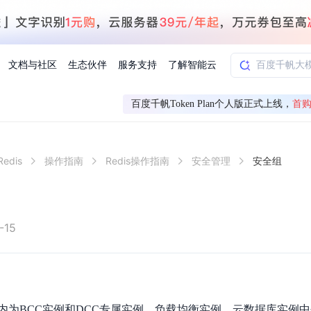
文档与社区
生态伙伴
服务支持
了解智能云
百度千帆Token Plan个人版正式上线，
首购
AI应用方案
智慧工业
edis
操作指南
Redis操作指南
安全管理
安全组
知一
合作伙伴赋能
学习认证
行业解读
千帆社区
AI赋能
企服推荐
千帆AI加速器
联系我们
新闻动态
元新购券
全栈AI能力赋能应用开发
百度搭子DuMate
择计费模式
署
百度千帆·大模型服务及Agent开发平台
能源行业企
中心
合作伙伴培训
实践案例
线上大模型案例课程
你的超级AI助手 真干活 用搭子
验
域名注册服务
行时
培训认证
行业白皮书
我要建议
最新资讯
端到端语音语言大模型
.9元
.COM域名注册29元起
道
学练考认一站式平台
权威、全面的行业报告解读
产品及服务官方反
百度智能云业内最
槛部署7x24小时个人超级助手
基于跨模态大模型，体验超拟人对话
快速搭建企业AI知识库问答平台
客悦智能客服
船舶与海洋
合作伙伴课程中心
千帆杯AI参赛作品
线上产品实操课程
-15
益
智能商标注册
课程学习
分析师报告
我要投诉
公告通知
大模型语音合成
law
百度百舸AI算力管理
合作伙伴人才认证
线下培育
减6000元
首购275元，多买多省
全场景课程体系
权威机构云市场趋势解读
产品及服务官方投
最新公告通知及时
云计算服务
大模型升级语音合成，音色更自然
PP-StructureV3
low 编排平台
飞桨企业赋能
人才认证
限时招募中
建站特惠
多模态基础大模型，去幻觉、逻辑推理和代码能力明显增强
高效文档解析模型，复杂结构和多栏布局文档处理优势显著
大模型文档解析
信息公告
助手
返利 最高8万元
企业首购SSL证书5折
络内为BCC实例和DCC专属实例、负载均衡实例、云数据库实例
学习中心