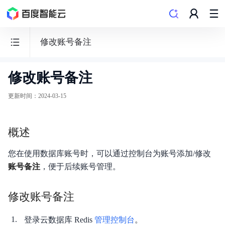
修改账号备注
修改账号备注
云
数
更新时间
：
2024-03-15
据
库
概述
Redis
您在使用数据库账号时，可以通过控制台为账号添加/修改
账号备注
，便于后续账号管理。
动态与公告
修改账号备注
产品概述
登录云数据库 Redis
管理控制台
。