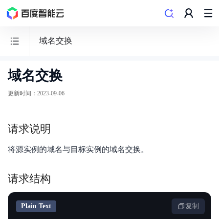
域名交换
域名交换
云
数
更新时间
：
2023-09-06
据
库
请求说明
Redis
将源实例的域名与目标实例的域名交换。
请求结构
动态与公告
Plain Text
复制
产品概述