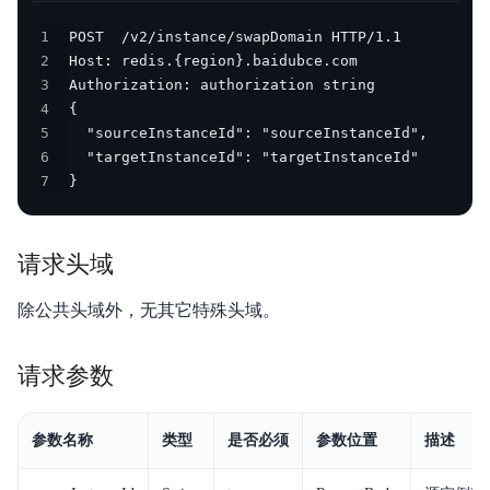
产品定价
1
2
快速入门
3
4
操作指南
5
6
API参考
7
}
SDK
请求头域
Redis使用命令说明
除公共头域外，无其它特殊头域。
最佳实践
视频专区
请求参数
常见问题
参数名称
类型
是否必须
参数位置
描述
服务等级协议SLA