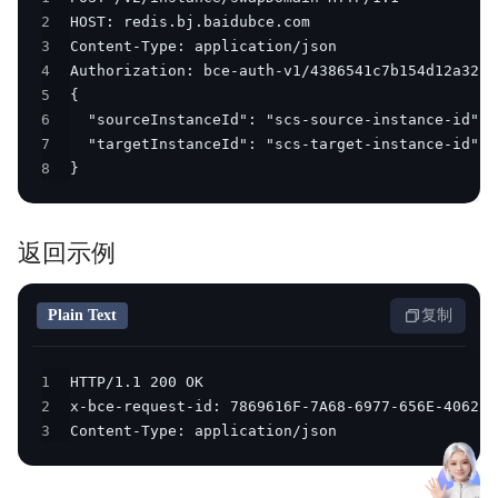
2
3
4
5
6
7
8
}
返回示例
Plain Text
复制
1
2
3
Content-Type: application/json