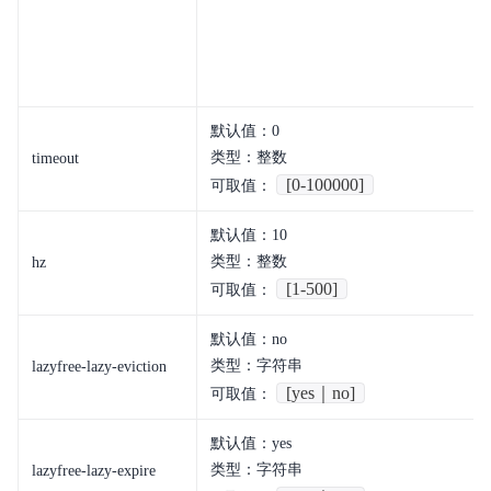
默认值：0
类型：整数
timeout
[0-100000]
可取值：
默认值：10
类型：整数
hz
[1-500]
可取值：
默认值：no
类型：字符串
lazyfree-lazy-eviction
[yes｜no]
可取值：
默认值：yes
类型：字符串
lazyfree-lazy-expire