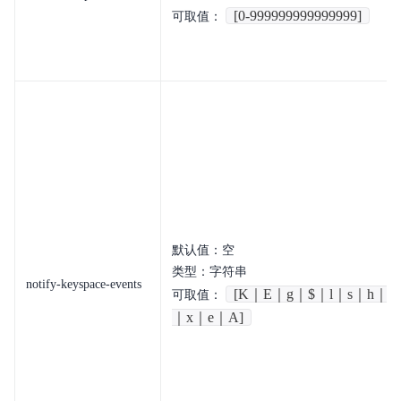
[0-999999999999999]
可取值：
默认值：空
类型：字符串
notify-keyspace-events
[K｜E｜g｜$｜l｜s｜h｜z
可取值：
｜x｜e｜A]