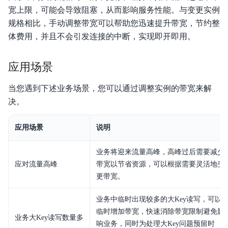
宽上限，可能会导致阻塞，从而影响服务性能。与变更实例
产品定价
规格相比，手动调整带宽可以帮助您迅速提升带宽，节约整
快速入门
体费用，并且不会引发连接的中断，实现即开即用。
操作指南
应用场景
API参考
当您遇到下述业务场景，您可以通过调整实例的带宽来解
SDK
决。
Redis使用命令说明
应用场景
说明
最佳实践
业务将迎来流量高峰，高峰过后需要减少
应对流量高峰
带宽以节省资源，可以根据需要灵活地变
视频专区
更带宽。
常见问题
业务中临时出现较多的大Key读写，可以
临时增加带宽，快速消除带宽限制避免影
服务等级协议SLA
业务大Key读写数量多
响业务，同时为处理大Key问题预留时