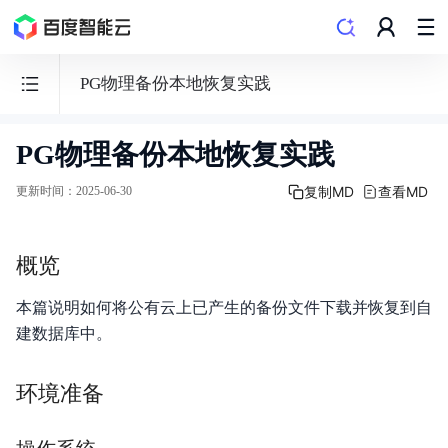
PG物理备份本地恢复实践
PG物理备份本地恢复实践
云
数
复制MD
查看MD
更新时间
：
2025-06-30
据
库
概览
RDS
本篇说明如何将公有云上已产生的备份文件下载并恢复到自
建数据库中。
动态与公告
环境准备
产品简介