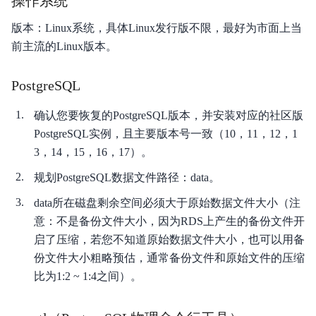
操作系统
产品计费
版本：Linux系统，具体Linux发行版不限，最好为市面上当
前主流的Linux版本。
快速入门
视频指南
PostgreSQL
操作指南
确认您要恢复的PostgreSQL版本，并安装对应的社区版
PostgreSQL实例，且主要版本号一致（10，11，12，1
典型实践
3，14，15，16，17）。
API参考
规划PostgreSQL数据文件路径：data。
SDK
data所在磁盘剩余空间必须大于原始数据文件大小（注
意：不是备份文件大小，因为RDS上产生的备份文件开
知识库
启了压缩，若您不知道原始数据文件大小，也可以用备
份文件大小粗略预估，通常备份文件和原始文件的压缩
性能测试白皮书
比为1:2 ~ 1:4之间）。
常见问题