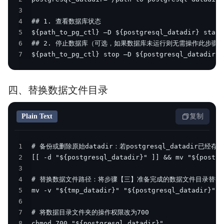
3
4
5
6
7
${path_to_pg_ctl} stop —D ${postgresql_datadir} 
四、替换数据文件目录
Plain Text
复制
1
2
3
4
5
6
7
8
chmod 700 "${postgresql_datadir}"