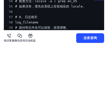
54
55
56
57
58
59
60
业务咨询
61
电话客服
微信咨询
活动权益
62
63
64
# 检查任何路径型参数（如 archive_command、log_dir
六、修改主从复制环境、流复制 standby设置
Plain Text
复制
1
2