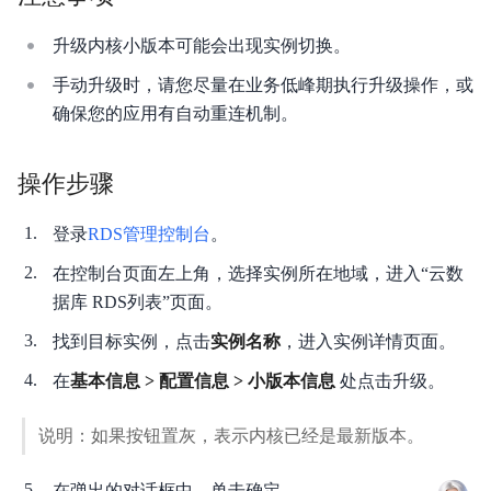
产品计费
升级内核小版本可能会出现实例切换。
快速入门
手动升级时，请您尽量在业务低峰期执行升级操作，或
确保您的应用有自动重连机制。
视频指南
操作指南
操作步骤
典型实践
登录
RDS管理控制台
。
API参考
在控制台页面左上角，选择实例所在地域，进入“云数
据库 RDS列表”页面。
SDK
找到目标实例，点击
实例名称
，进入实例详情页面。
知识库
在
基本信息 > 配置信息 > 小版本信息
处点击升级。
性能测试白皮书
说明：如果按钮置灰，表示内核已经是最新版本。
常见问题
在弹出的对话框中，单击确定。