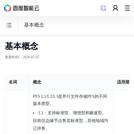
基本概念
基本概念
并
行
更新时间
：
2026-07-07
文
件
存
名词
概念
适用规格
储
PFS
PFS L1/L2/L3是并行文件存储PFS的不同
版本类型。
L1：支持标准型、增强型和极速型。
目前仅边缘节点售卖标准型，其他地域均
已停售。
动态与公告