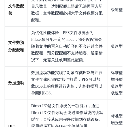
文件数配
目录数量，达到配额上限后无法再写入新
极速型L
数据，文件数配额必须大于文件数预分配
额
配额。
为优化性能体验，PFS文件系统会为
Fileset预分配一定的inode，预分配配额会
文件数预
随着文件的写入自动扩容但不会超过文件
极速型L
分配配额
数配额，预分配配额不支持缩容。通常情
况下，无需关注或调整此配额。
数据流动功能实现了对象存储BOS与并行
标准型、
文件存储PFS的对接与打通，PFS可以加
增强型、
数据流动
载BOS上的数据进行训练，训练数据可以
极速型和
导回到BOS。
极速型L
Direct I/O是文件系统的一项能力，通过
Direct I/O文件读写会绕过操作系统的读写
标准型、
缓存，直接从应用程序传输到存储设备。
增强型、
DIO
应用程序可以在Open文件时使用