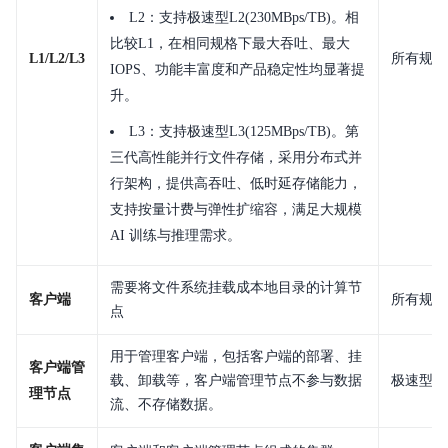
L2：支持极速型L2(230MBps/TB)。相
产品描述
比较L1，在相同规格下最大吞吐、最大
L1/L2/L3
所有规格
IOPS、功能丰富度和产品稳定性均显著提
产品定价
升。
快速入门
L3：支持极速型L3(125MBps/TB)。第
三代高性能并行文件存储，采用分布式并
操作指南
行架构，提供高吞吐、低时延存储能力，
支持按量计费与弹性扩缩容，满足大规模
典型实践
AI 训练与推理需求。
API参考
需要将文件系统挂载成本地目录的计算节
SDK参考
客户端
所有规格
点
常见问题
用于管理客户端，包括客户端的部署、挂
客户端管
载、卸载等，客户端管理节点不参与数据
极速型L
服务等级协议SLA
理节点
流、不存储数据。