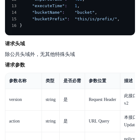
13
"executeTime"
:
1
14
"bucketName"
:
"bucket"
15
"bucketPrefix"
:
"this/is/prefix/"
16
}
请求头域
除公共头域外，无其他特殊头域
请求参数
参数名称
类型
是否必需
参数位置
描述
此接口
version
string
是
Request Header
v2
本接口
action
string
是
URL Query
UpdateL
polic