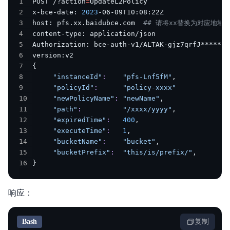
1
POST /?action
=
2
x-bce-date: 
2023
3
host: pfs.xx.baidubce.com  
## 请将xx替换为对应地域
4
5
Authorization: bce-auth-v1/ALTAK-gjz7qrfJ*******
6
7
{
8
"instanceId"
:
"pfs-Lnf5fM"
9
"policyId"
:
"policy-xxxx"
10
"newPolicyName"
:
"newName"
11
"path"
:
"/xxxx/yyyy"
12
"expiredTime"
:
400
13
"executeTime"
:
1
14
"bucketName"
:
"bucket"
15
"bucketPrefix"
:
"this/is/prefix/"
16
}
响应：
Bash
复制