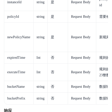
instanceId
string
是
Request Body
id
policyId
string
是
Request Body
需要修改p
newPolicyName
string
是
Request Body
新规则
expiredTime
Int
否
Request Body
规则的
规则的
executeTime
Int
否
Request Body
23整数
bucketName
string
否
Request Body
数据转存
bucketPrefix
string
否
Request Body
数据转存对
响应