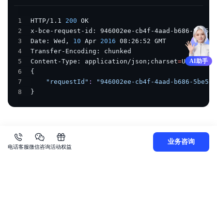
1
HTTP/1.1 
200
2
3
Date: Wed, 
10
 Apr 
2016
4
5
Content-Type: application/json
;
charset
=
AI助手
6
{
7
"requestId"
:
"946002ee-cb4f-4aad-b686-5be55d
8
}
业务咨询
电话客服
微信咨询
活动权益
上一篇
下一篇
创建生命周期规则
删除生命周期规则
关