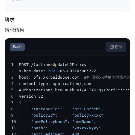
产品描述
请求
产品定价
请求结构
快速入门
Bash
复制
操作指南
典型实践
1
POST /?action
=
2
x-bce-date: 
2023
API参考
3
host: pfs.xx.baidubce.com  
## 请将xx替换为对应地域
4
SDK参考
5
Authorization: bce-auth-v1/ALTAK-gjz7qrfJ*******
6
7
{
常见问题
8
"instanceId"
:
"pfs-Lnf5fM"
9
"policyId"
:
"policy-xxxx"
服务等级协议SLA
10
"newPolicyName"
:
"newName"
11
"path"
:
"/xxxx/yyyy"
12
"expiredTime"
:
400