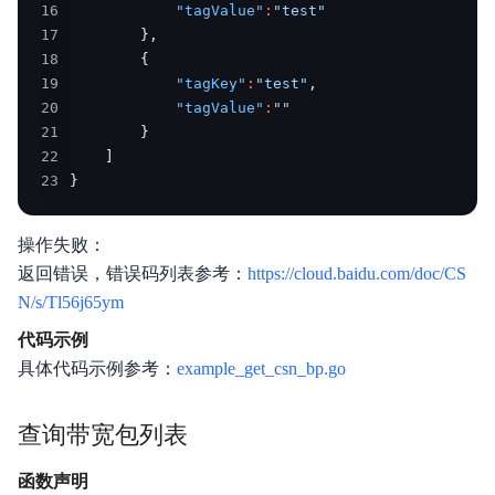
16
"tagValue"
:
"test"
17
}
,
18
{
19
"tagKey"
:
"test"
,
20
"tagValue"
:
""
21
}
22
]
23
}
操作失败：
返回错误，错误码列表参考：
https://cloud.baidu.com/doc/CS
N/s/Tl56j65ym
代码示例
具体代码示例参考：
example_get_csn_bp.go
查询带宽包列表
函数声明