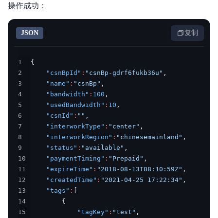
操作成功：
JSON
复制
1
{
2
"csnBpId"
:
"csnBp-gdrf6fukb36u"
,
3
"name"
:
"csnBp"
,
4
"bandwidth"
:
100
,
5
"usedBandwidth"
:
10
,
6
"csnId"
:
""
,
7
"interworkType"
:
"center"
,
8
"interworkRegion"
:
"chinesemainland"
,
9
"status"
:
"available"
,
10
"paymentTiming"
:
"Prepaid"
,
11
"expireTime"
:
"2018-08-13T08:10:59Z"
,
12
"createdTime"
:
"2021-04-25 17:22:34"
,
13
"tags"
:
[
14
{
15
"tagKey"
:
"test"
,