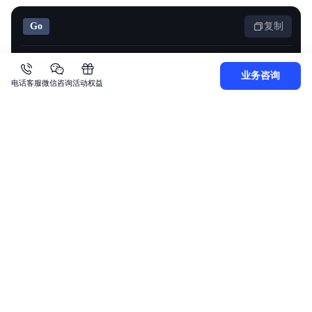
Go
复制
1
func (c *Client) GetCsnBpPrice(body *GetCsnBpPri
业务咨询
电话客服
微信咨询
活动权益
参数含义
请参考OpenAPI文档：
https://cloud.baidu.com/doc/C
SN/s/Ylsy10izt
返回值
操作成功：
JSON
复制
1
{
2
"price"
:
"440.00000"
3
}
操作失败：