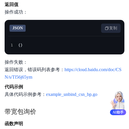
返回值
操作成功：
JSON
复制
1
{
}
操作失败：
返回错误，错误码列表参考：
https://cloud.baidu.com/doc/CS
N/s/Tl56j65ym
代码示例
具体代码示例参考：
example_unbind_csn_bp.go
带宽包询价
AI助手
函数声明