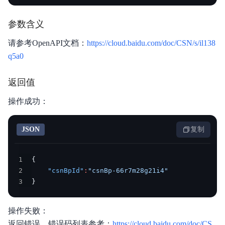
产品定价
参数含义
操作指南
请参考OpenAPI文档：
https://cloud.baidu.com/doc/CSN/s/il138
典型实践
q5a0
常见问题
返回值
API参考
操作成功：
SDK
JSON
复制
服务等级协议SLA
1
{
2
"csnBpId"
:
"csnBp-66r7m28g21i4"
3
}
操作失败：
返回错误，错误码列表参考：
https://cloud.baidu.com/doc/CS