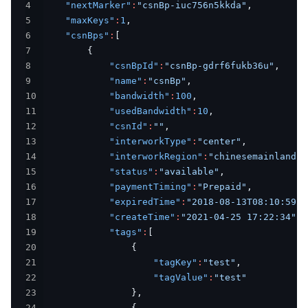
4
"nextMarker"
:
"csnBp-iuc756n5kkda"
,
5
"maxKeys"
:
1
,
6
"csnBps"
:
[
7
{
8
"csnBpId"
:
"csnBp-gdrf6fukb36u"
,
9
"name"
:
"csnBp"
,
10
"bandwidth"
:
100
,
11
"usedBandwidth"
:
10
,
12
"csnId"
:
""
,
13
"interworkType"
:
"center"
,
14
"interworkRegion"
:
"chinesemainland"
,
15
"status"
:
"available"
,
16
"paymentTiming"
:
"Prepaid"
,
17
"expiredTime"
:
"2018-08-13T08:10:59Z"
18
"createTime"
:
"2021-04-25 17:22:34"
,
19
"tags"
:
[
20
{
21
"tagKey"
:
"test"
,
22
"tagValue"
:
"test"
23
}
,
24
{