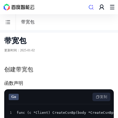
带宽包
带宽包
云
智
更新时间
：
2025-01-02
能
网
创建带宽包
CSN
函数声明
Go
复制
功能发布记录
产品描述
1
func (c *Client) CreateCsnBp(body *CreateCsnBpRe