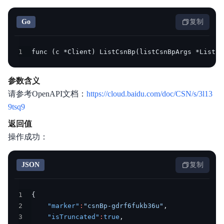
Go
复制
1
func (c *Client) ListCsnBp(listCsnBpArgs *ListCs
参数含义
请参考OpenAPI文档：
https://cloud.baidu.com/doc/CSN/s/3l13
9tsq9
返回值
操作成功：
JSON
复制
1
{
2
"marker"
:
"csnBp-gdrf6fukb36u"
,
3
"isTruncated"
:
true
,