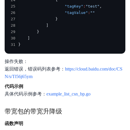
25
"tagKey"
:
"test"
,
26
"tagValue"
:
""
27
}
28
]
29
}
30
]
31
}
操作失败：
返回错误，错误码列表参考：
https://cloud.baidu.com/doc/CS
N/s/Tl56j65ym
代码示例
具体代码示例参考：
example_list_csn_bp.go
带宽包的带宽升降级
函数声明