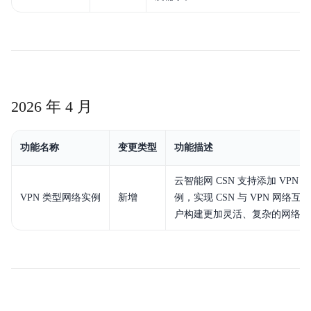
产品定价
操作指南
典型实践
2026 年 4 月
常见问题
API参考
功能名称
变更类型
功能描述
SDK
云智能网 CSN 支持添加 VPN
VPN 类型网络实例
新增
例，实现 CSN 与 VPN 网络
服务等级协议SLA
户构建更加灵活、复杂的网络架