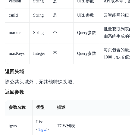
version
String
是
URL参数
API版本号，当
csnId
String
是
URL参数
云智能网的ID
批量获取列表的
marker
String
否
Query参数
由系统生成的字
每页包含的最大
maxKeys
Integer
否
Query参数
1000，缺省值为1
返回头域
除公共头域外，无其他特殊头域。
返回参数
参数名称
类型
描述
List
tgws
TGW列表
<
Tgw
>