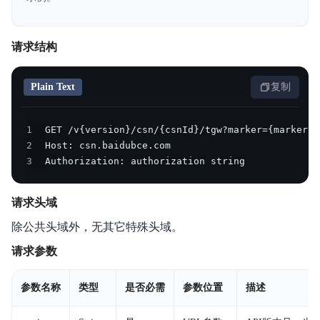
产品定价
请求结构
操作指南
典型实践
Plain Text
复制
常见问题
1
API参考
2
3
Authorization: authorization string
SDK
请求头域
服务等级协议SLA
除公共头域外，无其它特殊头域。
请求参数
参数名称
类型
是否必需
参数位置
描述