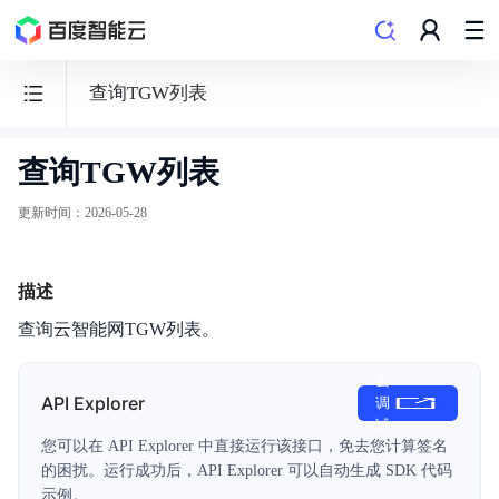
查询TGW列表
查询TGW列表
云
智
更新时间
：
2026-05-28
能
网
描述
CSN
查询云智能网TGW列表。
去
API Explorer
调
试
功能发布记录
您可以在 API Explorer 中直接运行该接口，免去您计算签名
的困扰。运行成功后，API Explorer 可以自动生成 SDK 代码
产品描述
示例。