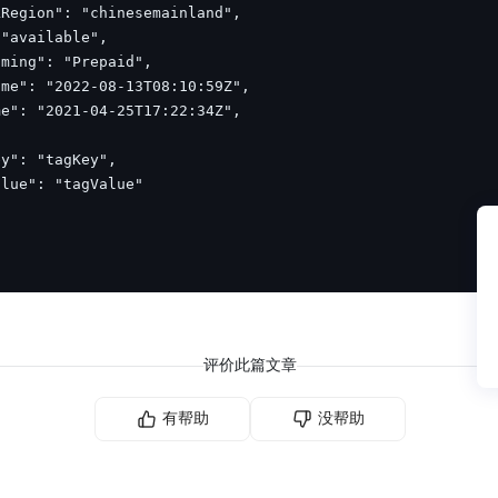
评价此篇文章
有帮助
没帮助