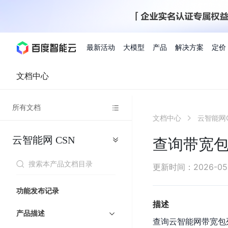
最新活动
大模型
产品
解决方案
定价
文档中心
查看全部活动
进入千帆大模型平台
百度智能云全部产品
全部解决方案
了解定价
文档与社区
了解合作伙伴体系
进入服务与支持
云智一体3.0
所有文档
AI应用与智能体
文档中心
云智能网
精选活动
价格计算器
文档
关于合作伙伴
基础服务
市场活动
成为合作伙伴
增值服务-百度智能云
最佳实践
优惠上云
价格详情
开发者资源
新手专享
上云领万
百度千帆
精选推荐
精选推荐
自由搭配产品组合，轻松预估成本
了解定价模式，合理选
云智能网
CSN
Hermes Agent应用部
查询带宽
百度千帆·大模型服务及Agent开发平台
我们的伙伴体系
代理销售伙伴
千帆AI应用开发者
人
存
智
物
以Agent为核心的一站式企业级大模型服务平台
云服务器品类特惠
新客限时体
自助工具
2026 百度AI开发者大会
大模型专家服务
智能中国 | 数字化转型进
DuClaw
行业解决方案
人工智能
工
储
能
联
云服务器2核4G低至39元/年
企业数字员工9
提供常见使用问题快速解决通道
开启「万物一体」新纪元
提供常见使用问题快速解决通
联合央视聚焦企业数字化转型
一键部署DuClaw，零门
通用解决方案
百度伐谋
查询合作伙伴
解决方案销售伙伴
SDK中心
百
对
MapReduce
物
更新时间
：
2026-05
智
大
网
百度千帆
智能应用
度
象
联
免费试用体验馆
文心大模型
企业专享权
解决方案实践
智能助手
文心 Moment 大会
云专家服务
智能中国 | 标杆案例
流
云服务器 BCC
10分钟快速部署OpenC
能
数
服
客悦
优秀伙伴展示
技术合作伙伴
API平台
智能体
语音技术
千
存
网
注册并完成实名认证，立即体验热门产品
权益礼包至高可
功能发布记录
式
提供常见使用问题快速解决通道
文心大模型 5.0 正式版上线
一对一定制化支持服务
云智一体赋能千行百业
安全稳定，提供高弹性的
据
务
帆
储
核
ERNIE 4.5 Turbo
ERNIE 5.1
快速搭建与AI Workf
描述
计
图像技术
文字识别
数字员工-营销内容创作
精品案例展示
服务伙伴
示例代码中心
人工智能热销榜
模
BOS
心
云推广大使
产品描述
工单服务
企业支持计划
搜索能力登顶国内，预训练成本仅为业界6%
百度网盘企业版
算
查询云智能网带宽包
人脸与人体
语言与知识
搭建私有知识库与AI
型
套
新购1元，AI能力引擎量包低至75折
推荐新客下单
数字员工-组件开放平台