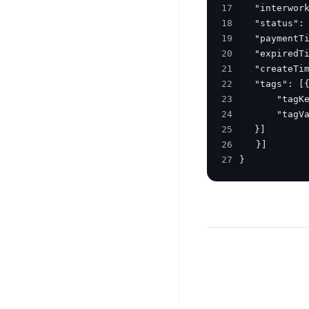
开
17
服
检
理
18
发
务
测
平
19
平
器
服
台
20
台
ECS
务
21
BaiduLinuxOS
零
流
22
门
量
23
数
槛
审
24
云
据
AI
25
计
云
市
库
云
26
开
分
数
场
27
}
市
发
析
据
场
平
库
云
台
RDS
审
EasyDL
计
云
解
知
数
决
业
识
金
据
务
方
理
融
库
安
案
解
云
Redis
全
机
工
风
云