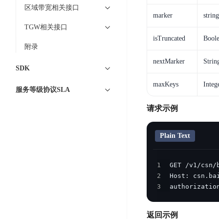
智
语
区
区域带宽相关接口
备
能
marker
string
音
块
份
平
超
TGW相关接口
技
链
BCB
台
级
isTruncated
Bool
术
附录
表
DataBuilder
链
人
格
BaaS
nextMarker
Strin
城
脸
SDK
存
平
市
识
储
台
maxKeys
Integ
时
服务等级协议SLA
别
TableStorage
空
超
人
请求示例
大
级
体
数
链
CDN
分
据
数
Plain Text
与
析
分
内
字
边
语
析
容
商
缘
1
言
DMI
分
品
2
服
处
发
可
3
authorizatio
务
理
网
信
安
技
络
登
全
返回示例
术
CDN
记