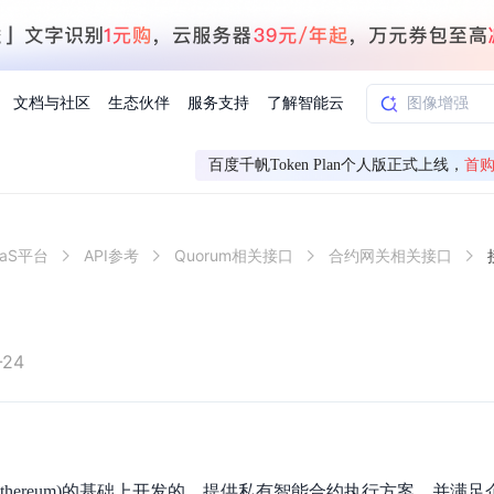
文档与社区
生态伙伴
服务支持
了解智能云
百度千帆Token Plan个人版正式上线，
首购
AI应用方案
智慧工业
aS平台
API参考
Quorum相关接口
合约网关相关接口
知一
合作伙伴赋能
学习认证
行业解读
千帆社区
AI赋能
企服推荐
千帆AI加速器
联系我们
新闻动态
元新购券
全栈AI能力赋能应用开发
百度搭子DuMate
择计费模式
署
百度千帆·大模型服务及Agent开发平台
能源行业企
中心
合作伙伴培训
实践案例
线上大模型案例课程
你的超级AI助手 真干活 用搭子
验
域名注册服务
行时
培训认证
行业白皮书
我要建议
最新资讯
端到端语音语言大模型
.9元
.COM域名注册29元起
道
学练考认一站式平台
权威、全面的行业报告解读
产品及服务官方反
百度智能云业内最
槛部署7x24小时个人超级助手
基于跨模态大模型，体验超拟人对话
快速搭建企业AI知识库问答平台
客悦智能客服
船舶与海洋
合作伙伴课程中心
千帆杯AI参赛作品
线上产品实操课程
-24
益
智能商标注册
课程学习
分析师报告
我要投诉
公告通知
大模型语音合成
law
百度百舸AI算力管理
合作伙伴人才认证
线下培育
减6000元
首购275元，多买多省
全场景课程体系
权威机构云市场趋势解读
产品及服务官方投
最新公告通知及时
云计算服务
大模型升级语音合成，音色更自然
PP-StructureV3
low 编排平台
飞桨企业赋能
人才认证
限时招募中
建站特惠
多模态基础大模型，去幻觉、逻辑推理和代码能力明显增强
高效文档解析模型，复杂结构和多栏布局文档处理优势显著
大模型文档解析
信息公告
助手
返利 最高8万元
企业首购SSL证书5折
坊(Ethereum)的基础上开发的，提供私有智能合约执行方案，并
学习中心