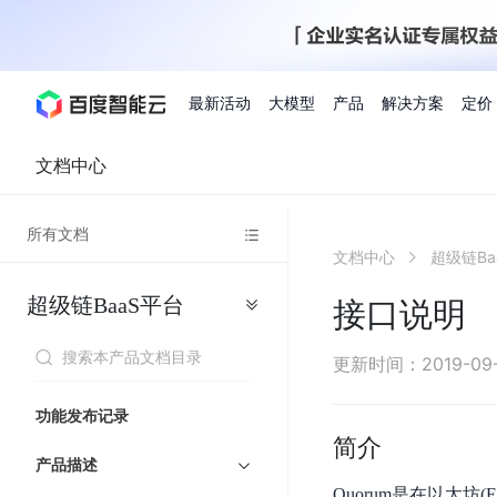
最新活动
大模型
产品
解决方案
定价
文档中心
查看全部活动
进入千帆大模型平台
百度智能云全部产品
全部解决方案
了解定价
文档与社区
了解合作伙伴体系
进入服务与支持
云智一体3.0
所有文档
AI应用与智能体
文档中心
超级链Ba
精选活动
价格计算器
文档
关于合作伙伴
基础服务
市场活动
成为合作伙伴
增值服务-百度智能云
最佳实践
优惠上云
价格详情
开发者资源
新手专享
上云领万
百度千帆
精选推荐
精选推荐
自由搭配产品组合，轻松预估成本
了解定价模式，合理选
超级链BaaS平台
Hermes Agent应用部
接口说明
百度千帆·大模型服务及Agent开发平台
我们的伙伴体系
代理销售伙伴
千帆AI应用开发者
人
存
智
物
以Agent为核心的一站式企业级大模型服务平台
云服务器品类特惠
新客限时体
自助工具
2026 百度AI开发者大会
大模型专家服务
智能中国 | 数字化转型进
DuClaw
行业解决方案
人工智能
工
储
能
联
云服务器2核4G低至39元/年
企业数字员工9
提供常见使用问题快速解决通道
开启「万物一体」新纪元
提供常见使用问题快速解决通
联合央视聚焦企业数字化转型
一键部署DuClaw，零门
通用解决方案
百度伐谋
查询合作伙伴
解决方案销售伙伴
SDK中心
百
对
MapReduce
物
更新时间
：
2019-09
智
大
网
百度千帆
智能应用
度
象
联
免费试用体验馆
文心大模型
企业专享权
解决方案实践
智能助手
文心 Moment 大会
云专家服务
智能中国 | 标杆案例
流
云服务器 BCC
10分钟快速部署OpenC
能
数
服
客悦
优秀伙伴展示
技术合作伙伴
API平台
智能体
语音技术
千
存
网
注册并完成实名认证，立即体验热门产品
权益礼包至高可
功能发布记录
式
提供常见使用问题快速解决通道
文心大模型 5.0 正式版上线
一对一定制化支持服务
云智一体赋能千行百业
安全稳定，提供高弹性的
据
务
帆
储
核
ERNIE 4.5 Turbo
ERNIE 5.1
简介
快速搭建与AI Workf
计
图像技术
文字识别
数字员工-营销内容创作
精品案例展示
服务伙伴
示例代码中心
人工智能热销榜
模
BOS
心
云推广大使
产品描述
工单服务
企业支持计划
搜索能力登顶国内，预训练成本仅为业界6%
百度网盘企业版
算
人脸与人体
语言与知识
搭建私有知识库与AI
型
套
新购1元，AI能力引擎量包低至75折
推荐新客下单
Quorum是在以太
数字员工-组件开放平台