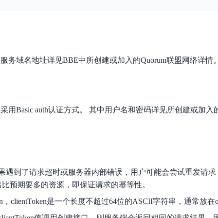
实时整合文本、图像、PDF等多模态数据，生成高质量结构化报告
严格按照人工编排工作流对话，适用于严谨的业务流程
多智能体协作
可结合全网实时信息进行智能问答，能力丰富强大
支持自定义导入并官方预置多个子Agent,协同完成复杂 场景任务
接口服务域名地址详见BBE中所创建或加入的Quorum联盟网络详情
AI云原生与一体机
百度百舸·AI计算平台
口采用Basic auth认证方式。 其中用户名和密码详见所创建或加入的
销一体化AI应用
大模型训推一体化基础设施，十万卡大规模集群
原生产品
百度百舸一体机
政务大模型原生产品体系
搭载百舸异构计算平台，提供高效的异构资源管理
千帆一体机
遇到了请求超时或服务器内部错误，用户可能会尝试重发请求，这时
覆盖全场景的医疗AI生态
搭载千帆大模型工具链平台，内置文心与精选开源大模型
建出比预期要多的资源，即保证请求的幂等性。
向量数据库
en，clientToken是一个长度不超过64位的ASCII字符串，通常放在quer
户全生命周期营销闭环
VectorDB 纯自研高性能、高性价比、生态丰富且即开即用
lientToken值调用创建接口，则服务端会返回相同的请求结果