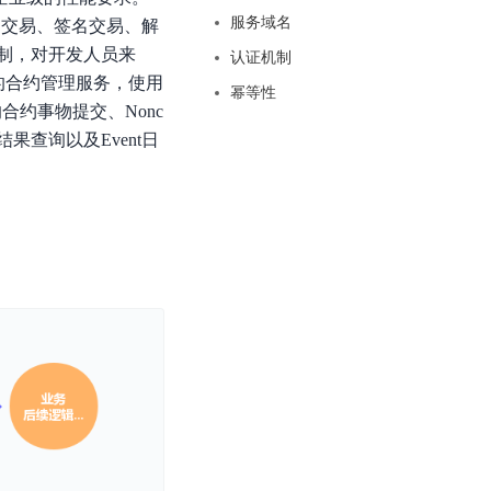
基于业务本体驱动的企业数据智能平台
百度智能云千帆AI原生应用商店
GLM-5.2
云服务器39元/年起，领万元券包
服务域名
构建交易、签名交易、解
赋能企业AI原生应用创新
提供一站式、开箱即用的AI服务
近千款AI应用，解锁多元体验
文本生成模型，支持 1M 上下文，长程任务执行更稳定、工程规范遵循更可靠
百度伐谋
制，对开发人员来
查看详情
认证机制
查看详情
查看详情
态一站获取
全球领先的可商用自我演化超级智能体
的合约管理服务，使用
kimi-k2.6
幂等性
dOS生态适配
合约事物提交、Nonc
文本生成模型，同时支持文本、图片与视频输入，思考与非思考模式，对话与 Agent 任务
Hogee
果查询以及Event日
企业一站式AI营销应用
Qwen3.5-397B-A17B
原生视觉语言模型，具备强大的代码生成与智能体能力，对于各类智能体场景具有良好的泛化性
百度一见视觉智能体平台
识别服务
云边协同、自主进化的视觉智能体平台
秒哒
模型开发
无代码应用搭建平台
百度千帆·大模型服务及Agent开发平台
RedClaw
以Agent为核心的一站式企业级大模型服务平台
万能AI助手，让想法直接发生
百度胜算·数据智能平台
基于业务本体驱动的企业数据智能平台
零门槛AI开发平台EasyDL