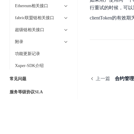
智
语
区
备
Ethereum相关接口
行重试的时候，可以通过
能
音
块
份
平
超
技
clientToken的有
fabric联盟链相关接口
链
BCB
台
级
术
表
DataBuilder
超级链相关接口
链
人
格
BaaS
城
脸
附录
存
平
市
识
储
台
时
功能更新记录
别
TableStorage
空
超
人
Xuper-SDK介绍
大
级
体
数
链
CDN
上一篇
合约管理
常见问题
分
据
数
与
析
分
内
字
服务等级协议SLA
边
语
析
容
商
缘
言
DMI
分
品
服
处
发
可
务
理
网
信
安
技
络
登
全
术
CDN
记