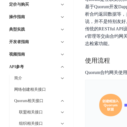
7 × 24 小时在线提供服务
复杂业务专属支持
云
BSC
AI原生应用商店
云市场
新手入门
ERNIE X1 Turbo
定价与购买
DeepSeek-V4
服
件
基于Quorum开发
磁
云计算
数
搭建官网在线客服与
大模型增值服务上新
免费大模型
云服务器BCC
具备更长的思维链，
务
结构创新和超高上下文效率、Agent 能力得到专项优化
GPU云服务器
析合约返回数据等，
盘
时
特惠榜单
网站建设
入门指南
据
操作指南
工信部教考中心大模型证书6折
入门到进阶，
及
计算
存储
配备GPU的云端服务器
CDS
序
说，并不是特别友好
ERNIE X1.1
可
语音识别
ERNIE 5.0-正式版
Agent
营销服务
安全服务
最佳实践
时
网络
数据库
传统的RESTful
典型实践
文
视
原生全模态大模型，基础能力全面升级
开
轻量应用服务器
空
人脸识别
e管理等交由合约网关
件
化
大数据
容器
发
行业智能
企业应用
数
PaddleOCR-VL
开发者指南
ERNIE 4.5 Turbo VL
志检索功能。
存
Sugar
平
文字识别
安全
CDN与边缘
据
全新多模理解模型，图片理解、创作、翻译、代码等能力显著
储
BI
分析决策
公司服务
台
对象存储BOS
视频指南
库
CFS
管理运维
混合云
图像识别
使用流程
Elasticsearch
稳定、安全、高效、高可
百
TSDB
智能办公
人工智能
并
API参考
操作系统
度
数
物
ARM云
Quorum合约网关
弹性公网IP
MCP及Agent开发
行
生活休闲
API商城
胜
据
联
简介
应用产品
文
为用户访问公网提供IP
算
仓
网
MCP组件
件
精选Agent
库
智能应用
行业应用
网络创建相关接口
DuClaw
安
百度云手机
存
聚合优质工具与MCP服务
官方能力直达，快速
PALO
全
视频云平台
企业服务
DuMate
储
Quorum相关接口
日
套
百度搜索
全能AI助手
PFS
地图服务
秒
志
件
联盟相关接口
25年搜索沉淀，权威高质多模态信源
哒
存
服
天
储
组织相关接口
百度百科
深度研究Agent
百
务