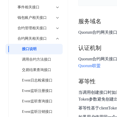
工
网
超3000万全行业词条，800万用户共吸纳
度
BLS
智
事件相关接口
关
伐
消
能
智能生成PPT
百度AI搜索
BSG
谋
钱包账户相关接口
息
物
服务域名
智能大纲汇总，文库资源沉淀
数
百
服
联
合约管理相关接口
据
度
务
网
Quorum合约网关
流
一
for
解
合约网关相关接口
转
AI原生应用
见
Kafka
决
认证机制
平
接口说明
方
智
消
台
伐谋
百度智能云客悦
案
Quorum合约网关接
能
息
调用合约方法接口
CloudFlow
全球领先的可商用自我演化超级智能体
大模型驱动的服务营
代
服
度
Quorum联盟
极
交易结果查询接口
码
务
家-
秒哒
九州·政务大模型
速
助
for
AIOT
无代码应用搭建平台
构建“1+1+5+∞”
幂等性
Event日志检索接口
文
手
RocketMQ
语
件
百度智能云数字员工
百度智能云灵医
音
Event监听注册接口
当调用创建接口时如果
文
千
缓
平
内容运营等8款数字员工焕新上线！免费体验！
医疗AI大模型，构建
字
帆
Token参数避免创
存
Event监听查询接口
台
识
数
RapidFS
百度一见
百战·数智营销
幂等性基于clientTok
别
据
Event监听注销接口
云边协同、自主进化的视觉智能体平台
赋能合作伙伴打造客
云
如果用户使用同一个c