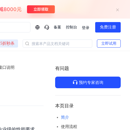
备案
控制台
免费注册
登录
问问AI助手
5折秒杀
立即试用
搜索本产品文档关键词
企业实名认证有什么福利？
如何免费试用百度智
方案
智慧政务
接口说明
模型与应用
有问题
一站式企业级大模型服务
热门产品
AI体验中心
Dumate
业管理系统智能化升级
政务智能体的百度搜索解决方案
提供一站式、开箱即用的AI服务
预约专家咨询
百度搭子DuMate
百度智能云大模型系列课程
云服务器BCC
馈渠道
新动态
你的超级AI助手 真干活 用搭子
500+节免费观看 持续更新
工程大模型解决方案
智慧水务智能体解决方案
Duclaw
其他大模型
百度千帆·大模型服务及Agent开发平台
千帆大模型平台
本页目录
诉渠道
了解
以Agent为核心的一站式企业级大模型服务平台
DeepSeek V3.2 Think
简介
文本生成模型，长文本训练和推理效率的大幅提升
百度胜算·数据智能平台
使用流程
企业实名认证专属权益
大模型专家服务
热门AI能力
满足企业级的性能要求。