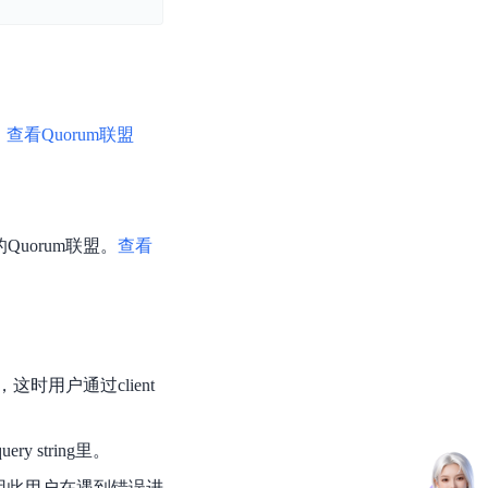
零算法基础定制高精度AI模型
全功能AI开发平台BML
提供一站式AI开发、训练及推理环境，
。
查看Quorum联盟
AI安全护栏
Quorum联盟。
查看
多模态大模型的安全围栏，助力企业内容合规
MapReduce计算集群服务
供全托管的Hadoop/Spark计算集群服务，安全可靠
用户通过client
y string里。
。因此用户在遇到错误进