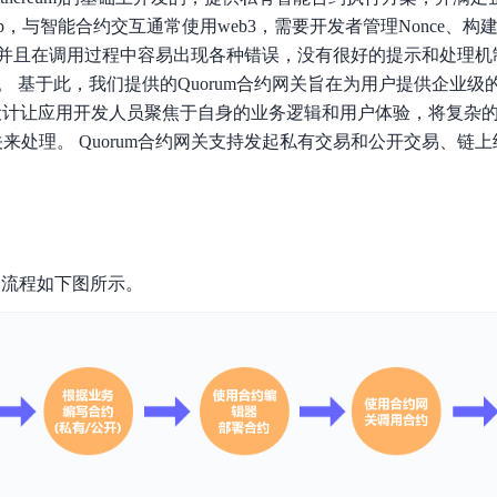
数亿用户验证的企业数字资产管理平台，集智能管理、多人协作、大文件极速传输于一体
18 种格式解析，结构化输出文档关键信息
生态伙伴方案
端到端语音语言大模型
Dapp，与智能合约交互通常使用web3，需要开发者管理Nonce、
公告通知
线索转化入口
课程
国内短信套餐包
更强的深度思考能力
考试中心
基于Cross-Attention跨模态语音大模型，体验超拟人对话
看图识万物
并且在调用过程中容易出现各种错误，没有很好的提示和处理机
船舶与海洋工程大模型解决方案
产品公告与服务动
大模型系列课程一站观看
企业首购限时0.99元起
，计算密集型应用专享
视觉+多模态大模型，万物精准识别
。 基于此，我们提供的Quorum合约网关旨在为用户提供企业级
大模型语音合成
BaiduLinuxClou
政务智能体的百度搜索解决方案
 API设计让应用开发人员聚焦于自身的业务逻辑和用户体验，将复杂的
在事实性、指令遵循、智能体等能力上均有显著提升
音色具备更高的自然度、丰富的情感表达等特点
智能文档分析
来处理。 Quorum合约网关支持发起私有交易和公开交易、链上结
能源行业企业管理系统智能化升级解决方案
生态适配指南
提供官网搭建、web应用搭建、云上学习和测试等场景的服务
文心大模型驱动，一站式文档处理
大模型声音复刻
先进、高效的文档解析模型，专为文档元素识别设计
录制5秒音频，即可极速复刻音色
智慧水务智能体解决方案
生态兼容性全景图
文字识别
拓展的云存储服务
覆盖多种场景、多种语言的高精度整图文字检测和
使用流程如下图所示。
图像增强
地址和公网带宽，增加用户使用弹性
去雾增强放大，重建高清无损图像
Agent开发工具链
大模型声音复刻
体验AI方案
丰富的Agent开发工具、一站式创建
面向企业客户在游戏、营销、直播、办公等场景提供高效稳定的一站式解决方案
基于大模型zero-shot技术，随时随地录制数秒音频
自主规划Agent
内置多种AI助手常见能力，深入理解用户意图，智能调度多种MCP工具
自主思考并规划任务，适用于基础或日常的业务流程
工作流Agent