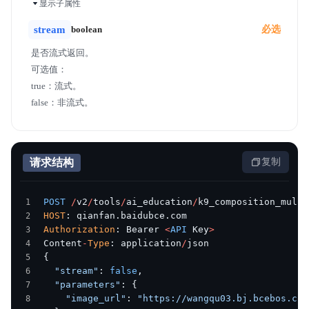
显示子属性
stream
boolean
必选
是否流式返回。
可选值：
true：流式。
false：非流式。
请求结构
复制
POST
 /
v2
/
tools
/
ai_education
/
k9_composition_multi
HOST
: qianfan.baidubce.com
Authorization
: Bearer 
<
API
 Key
>
Content
-
Type
: application
/
json
{
  "stream"
: 
false
,
  "parameters"
: {
    "image_url"
: 
"https://wangqu03.bj.bcebos.co