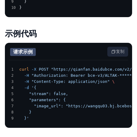
  }
}
示例代码
请求示例
复制
curl
 -X
 POST
 "https://qianfan.baidubce.com/v2/to
  -H
 "Authorization: Bearer bce-v3/ALTAK-******Z
  -H
 "Content-Type: application/json"
 \
  -d
 '{
    "stream": false,
    "parameters": {
      "image_url": "https://wangqu03.bj.bcebos.
    }
  }'