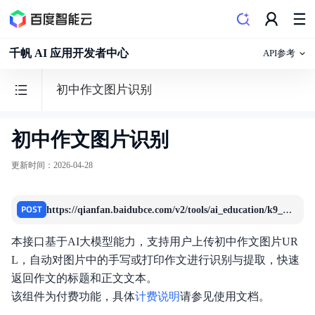
千帆 AI 应用开发者中心
API参考
初中作文图片识别
初中作文图片识别
更新时间
：
2026-04-28
模型
文件
h
ttps://qianfan.baidubce.com/v2/tools/ai_education/k9_composition_multimodal
POST
Agent
本接口基于AI大模型能力，支持用户上传初中作文图片UR
L，自动对图片中的手写或打印作文进行识别与提取，快速
工具
返回作文的标题和正文文本。
知识库
该组件为付费功能，具体
计费说明
请参见使用文档。