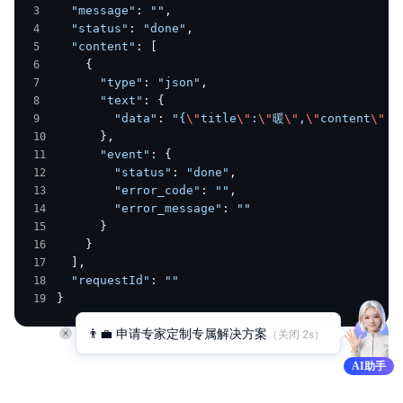
  "message"
: 
""
,
  "status"
: 
"done"
,
  "content"
: [
    {
      "type"
: 
"json"
,
      "text"
: {
        "data"
: 
"{
\"
title
\"
:
\"
暖
\"
,
\"
content
\"
:
\
      },
      "event"
: {
        "status"
: 
"done"
,
        "error_code"
: 
""
,
        "error_message"
: 
""
      }
    }
  ],
  "requestId"
: 
""
}
👨‍💼 申请专家定制专属解决方案
（关闭 
2
s）
AI助手