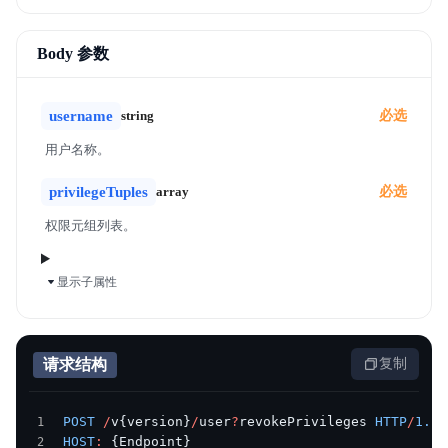
Body 参数
username
string
必选
用户名称。
privilegeTuples
array
必选
权限元组列表。
显示子属性
请求结构
复制
POST
 /
v{version}
/
user
?
revokePrivileges 
HTTP
/
1.1
HOST
:
 {Endpoint}