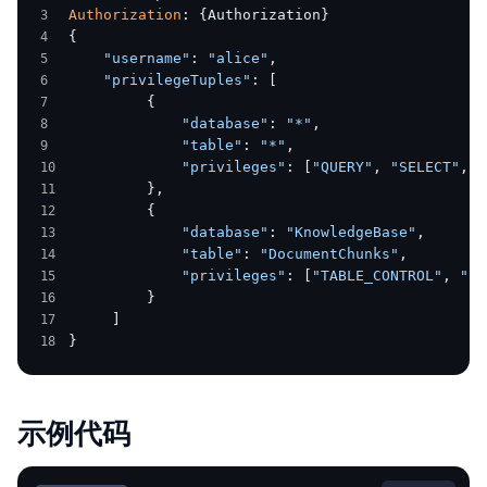
Authorization
: {Authorization}
{
    "username"
: 
"alice"
,
    "privilegeTuples"
: [
         {
             "database"
: 
"*"
,
             "table"
: 
"*"
,
             "privileges"
: [
"QUERY"
, 
"SELECT"
, 
"
         },
         {
             "database"
: 
"KnowledgeBase"
,
             "table"
: 
"DocumentChunks"
,
             "privileges"
: [
"TABLE_CONTROL"
, 
"TA
         }
     ]
}
示例代码