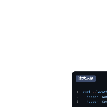
解
智
能
云
备
案
文
档
管
理
控
制
请求示例
台
curl
 --
locat
--
header
 'Au
--
header
 'Co