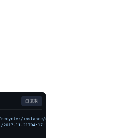
复制
/recycler/instance/delete?instanceId=vdb-bj-xxxx'
 \
1/2017-11-21T04:17:29Z/3600/host/74c506f68c65e26c633bfa1