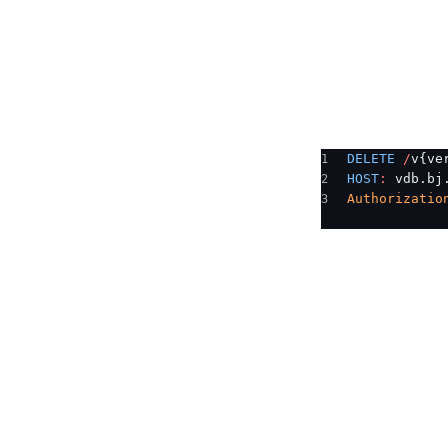
DELETE
 /
v{ve
HOST
:
 vdb.bj
Authorizatio