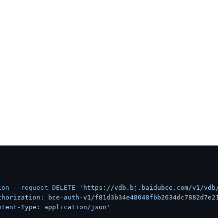
ion
 --
request
 DELETE
 'https://vdb.bj.baidubce.com/v1/vdb
thorization: bce-auth-v1/f81d3b34e48048fbb2634dc7882d7e2
ntent-Type: application/json'