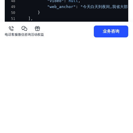
            "video"
: 
null
,
            "web_anchor"
: 
"今天白天到夜间,我省大部分地
        }
    ],
    "request_id"
: 
"ca749cb1-26db-4ff6-9735-f7b47
}
业务咨询
电话客服
微信咨询
活动权益
错误码
描述
400
客户端请求参数错误
500
服务端执行错误
501
调用模型服务超时
502
模型流式输出超时
其它
详见
模型返回错误码
。