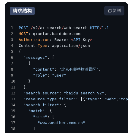
请求结构
复制
POST
 /
v2
/
ai_search
/
web_search 
HTTP
/
1.1
HOST
: qianfan.baidubce.com
Authorization
: Bearer 
<
API
 Key
>
Content
-
Type
: application
/
json
{
  "messages"
: [
    {
      "content"
: 
"北京有哪些旅游景区"
,
      "role"
: 
"user"
    }
  ],
  "search_source"
: 
"baidu_search_v2"
,
  "resource_type_filter"
: [{
"type"
: 
"web"
,
"top_k
  "search_filter"
: {
    "match"
: {
      "site"
: [
        "www.weather.com.cn"
      ]