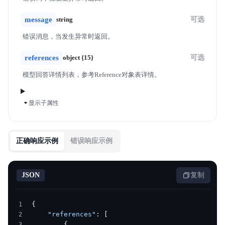
message
string
可选
错误消息，当发生异常时返回。
references
object {15}
可选
模型回答详情列表，参考Reference对象表详情。
显示子属性
正确响应示例
错误响应示例
JSON
复制
{
    "references"
: [
        {