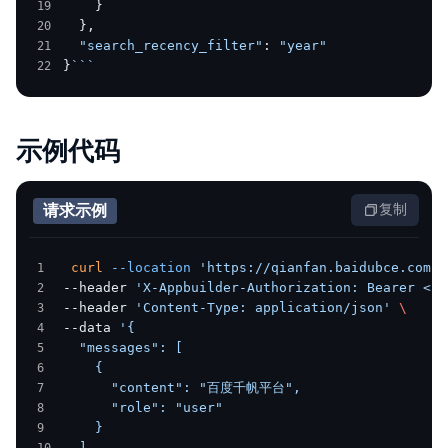
    }
  },
  "search_recency_filter"
: 
"year"
}
```
示例代码
请求示例
复制
 curl
 --location
 'https://qianfan.baidubce.com/v
--header 
'X-Appbuilder-Authorization: Bearer <Ap
--header 
'Content-Type: application/json'
 \
--data 
'{
  "messages": [
    {
      "content": "百度千帆平台",
      "role": "user"
    }
  ],