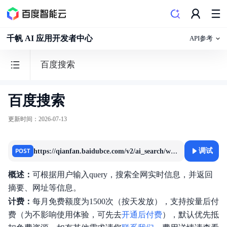
千帆 AI 应用开发者中心
API参考
百度搜索
百度搜索
更新时间
：
2026-07-13
模型
文件
h
ttps://qianfan.baidubce.com/v2/ai_search/web_search
POST
调试
Agent
概述：
可根据用户输入query，搜索全网实时信息，并返回
摘要、网址等信息。
工具
计费：
每月免费额度为1500次（按天发放），支持按量后付
知识库
费（为不影响使用体验，可先去
开通后付费
），默认优先抵