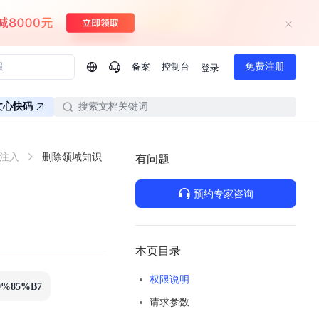
备案
控制台
免费注册
登录
问问AI助手
文心快码
搜索文档关键词
企业实名认证有什么福利？
如何免费试用百度智
注入
删除领域知识
有问题
方案
智慧政务
模型与应用
一站式企业级大模型服务
热门产品
AI体验中心
Dumate
预约专家咨询
业管理系统智能化升级
政务智能体的百度搜索解决方案
提供一站式、开箱即用的AI服务
百度搭子DuMate
百度智能云大模型系列课程
云服务器BCC
馈渠道
新动态
你的超级AI助手 真干活 用搭子
500+节免费观看 持续更新
工程大模型解决方案
智慧水务智能体解决方案
Duclaw
其他大模型
本页目录
百度千帆·大模型服务及Agent开发平台
千帆大模型平台
诉渠道
了解
以Agent为核心的一站式企业级大模型服务平台
权限说明
Deepseek-V4-Flash
%E9%85%B7
文本生成模型，通过更小的模型参数与激活规模，提供更为快捷、经济的 API 服务
百度胜算·数据智能平台
请求参数
企业实名认证专属权益
大模型专家服务
热门AI能力