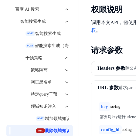
7 × 24 小时在线提供服务
复杂业务专属支持
AI原生应用商店
云市场
新手入门
ERNIE X1 Turbo
DeepSeek-V4
权限说明
百度 AI 搜索
云计算
搭建官网在线客服与
大模型增值服务上新
免费大模型
云服务器BCC
具备更长的思维链，
结构创新和超高上下文效率、Agent 能力得到专项优化
GPU云服务器
特惠榜单
网站建设
入门指南
工信部教考中心大模型证书6折
入门到进阶，
计算
存储
智能搜索生成
调用本文API，需使用
配备GPU的云端服务器
ERNIE X1.1
语音识别
ERNIE 5.0-正式版
营销服务
安全服务
最佳实践
权
。
网络
数据库
原生全模态大模型，基础能力全面升级
智能搜索生成
POST
轻量应用服务器
人脸识别
大数据
容器
行业智能
企业应用
PaddleOCR-VL
ERNIE 4.5 Turbo VL
智能搜索生成（高性能版）
POST
请求参数
文字识别
安全
CDN与边缘
全新多模理解模型，图片理解、创作、翻译、代码等能力显著
分析决策
公司服务
对象存储BOS
干预策略
管理运维
混合云
图像识别
稳定、安全、高效、高可
智能办公
人工智能
Headers 参数
除公
策略隔离
操作系统
ARM云
弹性公网IP
MCP及Agent开发
生活休闲
API商城
网页黑名单
应用产品
为用户访问公网提供IP
URL 参数
请求par
MCP组件
精选Agent
特定query干预
智能应用
行业应用
百度云手机
聚合优质工具与MCP服务
官方能力直达，快速
视频云平台
企业服务
领域知识注入
key
string
百度搜索
全能AI助手
地图服务
需要对key进行urlenc
增加领域知识
POST
25年搜索沉淀，权威高质多模态信源
config_id
string
删除领域知识
DEL
百度百科
深度研究Agent