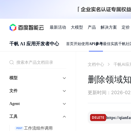
最新活动
大模型
产品
解决方案
定价
千帆 AI 应用开发者中心
首页
开始使用
API参考
最佳实践
千帆社
查看全部活动
进入千帆大模型平台
百度智能云全部产品
全部解决方案
了解定价
文档与社区
了解合作伙伴体系
进入服务与支持
云智一体3.0
文档中心
AI应用与智能体
精选活动
价格计算器
文档
关于合作伙伴
基础服务
市场活动
成为合作伙伴
增值服务-百度智能云
最佳实践
优惠上云
价格详情
开发者资源
新手专享
上云领万
百度千帆
精选推荐
精选推荐
自由搭配产品组合，轻松预估成本
删除领域
了解定价模式，合理选
模型
Hermes Agent应用部
百度千帆·大模型服务及Agent开发平台
我们的伙伴体系
代理销售伙伴
千帆AI应用开发者
以Agent为核心的一站式企业级大模型服务平台
云服务器品类特惠
新客限时体
自助工具
2026 百度AI开发者大会
大模型专家服务
智能中国 | 数字化转型进
DuClaw
行业解决方案
人工智能
云服务器2核4G低至39元/年
企业数字员工9
提供常见使用问题快速解决通道
开启「万物一体」新纪元
提供常见使用问题快速解决通
联合央视聚焦企业数字化转型
文件
一键部署DuClaw，零门
更新时间
：
2026-02
通用解决方案
百度伐谋
查询合作伙伴
解决方案销售伙伴
SDK中心
百度千帆
智能应用
免费试用体验馆
文心大模型
企业专享权
解决方案实践
智能助手
文心 Moment 大会
云专家服务
智能中国 | 标杆案例
Agent
云服务器 BCC
10分钟快速部署OpenC
客悦
优秀伙伴展示
技术合作伙伴
API平台
智能体
语音技术
注册并完成实名认证，立即体验热门产品
权益礼包至高可
提供常见使用问题快速解决通道
文心大模型 5.0 正式版上线
一对一定制化支持服务
云智一体赋能千行百业
安全稳定，提供高弹性的
ERNIE 4.5 Turbo
工具
ERNIE 5.1
快速搭建与AI Workf
DELETE
图像技术
文字识别
https://qia
数字员工-营销内容创作
精品案例展示
服务伙伴
示例代码中心
人工智能热销榜
云推广大使
工单服务
企业支持计划
搜索能力登顶国内，预训练成本仅为业界6%
百度网盘企业版
人脸与人体
语言与知识
工作流组件调用
POST
搭建私有知识库与AI
新购1元，AI能力引擎量包低至75折
推荐新客下单
数字员工-组件开放平台