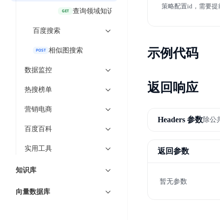
策略配置id，需要提
超3000万全行业词条，800万用户共吸纳
查询领域知识
GET
智能生成PPT
百度AI搜索
百度搜索
智能大纲汇总，文库资源沉淀
示例代码
相似图搜索
POST
数据监控
AI原生应用
返回响应
热搜榜单
伐谋
百度智能云客悦
营销电商
全球领先的可商用自我演化超级智能体
大模型驱动的服务营
Headers 参数
除公
百度百科
秒哒
九州·政务大模型
实用工具
无代码应用搭建平台
构建“1+1+5+∞”
返回参数
百度智能云数字员工
百度智能云灵医
知识库
暂无参数
内容运营等8款数字员工焕新上线！免费体验！
医疗AI大模型，构建
向量数据库
百度一见
百战·数智营销
云边协同、自主进化的视觉智能体平台
赋能合作伙伴打造客