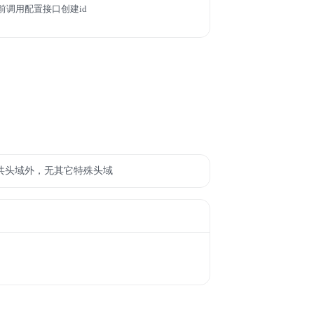
前调用配置接口创建id
实时整合文本、图像、PDF等多模态数据，生成高质量结构化报告
严格按照人工编排工作流对话，适用于严谨的业务流程
多智能体协作
可结合全网实时信息进行智能问答，能力丰富强大
支持自定义导入并官方预置多个子Agent,协同完成复杂 场景任务
AI云原生与一体机
百度百舸·AI计算平台
销一体化AI应用
大模型训推一体化基础设施，十万卡大规模集群
共头域外，无其它特殊头域
原生产品
百度百舸一体机
政务大模型原生产品体系
搭载百舸异构计算平台，提供高效的异构资源管理
千帆一体机
覆盖全场景的医疗AI生态
搭载千帆大模型工具链平台，内置文心与精选开源大模型
向量数据库
户全生命周期营销闭环
VectorDB 纯自研高性能、高性价比、生态丰富且即开即用