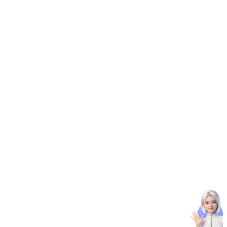
零算法基础定制高精度AI模型
全功能AI开发平台BML
提供一站式AI开发、训练及推理环境，
AI安全护栏
多模态大模型的安全围栏，助力企业内容合规
MapReduce计算集群服务
供全托管的Hadoop/Spark计算集群服务，安全可靠