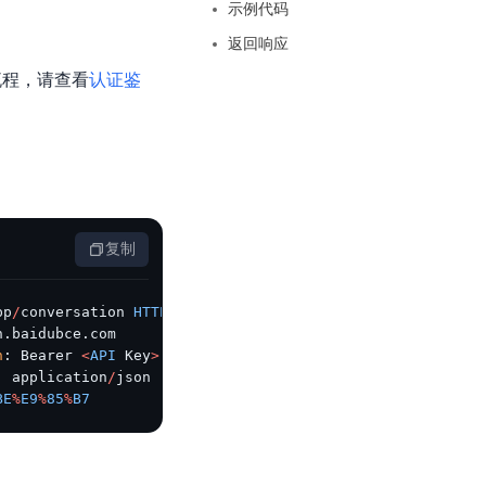
基于业务本体驱动的企业数据智能平台
百度智能云千帆AI原生应用商店
示例代码
GLM-5.2
云服务器39元/年起，领万元券包
赋能企业AI原生应用创新
提供一站式、开箱即用的AI服务
近千款AI应用，解锁多元体验
返回响应
文本生成模型，支持 1M 上下文，长程任务执行更稳定、工程规范遵循更可靠
百度伐谋
查看详情
查看详情
查看详情
态一站获取
用流程，请查看
全球领先的可商用自我演化超级智能体
认证鉴
kimi-k2.6
dOS生态适配
文本生成模型，同时支持文本、图片与视频输入，思考与非思考模式，对话与 Agent 任务
Hogee
企业一站式AI营销应用
Qwen3.5-397B-A17B
原生视觉语言模型，具备强大的代码生成与智能体能力，对于各类智能体场景具有良好的泛化性
百度一见视觉智能体平台
识别服务
云边协同、自主进化的视觉智能体平台
复制
秒哒
模型开发
无代码应用搭建平台
pp
/
conversation 
HTTP
/
1.1
百度千帆·大模型服务及Agent开发平台
n.baidubce.com
RedClaw
n
: Bearer 
<
API
 Key
>
以Agent为核心的一站式企业级大模型服务平台
: application
/
json
万能AI助手，让想法直接发生
BE
%
E9
%
85
%
B7
百度胜算·数据智能平台
基于业务本体驱动的企业数据智能平台
零门槛AI开发平台EasyDL