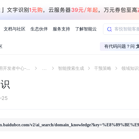
文档与社区
生态伙伴
服务支持
了解智能云
区
有代码问题？问
千帆AI应用开发者中心-API参考qianfan-api
...
智能搜索生成
干预策略
领域知识
AI应用方案
智慧工业
知一
合作伙伴赋能
学习认证
行业解读
千帆社区
AI赋能
企服推荐
千帆AI加速器
联系我们
新闻动态
元新购券
全栈AI能力赋能应用开发
百度搭子DuMate
知识
择计费模式
署
百度千帆·大模型服务及Agent开发平台
能源行业企
中心
合作伙伴培训
实践案例
线上大模型案例课程
你的超级AI助手 真干活 用搭子
验
域名注册服务
行时
培训认证
行业白皮书
我要建议
最新资讯
端到端语音语言大模型
.9元
.COM域名注册29元起
道
学练考认一站式平台
权威、全面的行业报告解读
产品及服务官方反
百度智能云业内最
槛部署7x24小时个人超级助手
基于跨模态大模型，体验超拟人对话
-25
快速搭建企业AI知识库问答平台
客悦智能客服
船舶与海洋
合作伙伴课程中心
千帆杯AI参赛作品
线上产品实操课程
益
智能商标注册
课程学习
分析师报告
我要投诉
公告通知
大模型语音合成
law
百度百舸AI算力管理
合作伙伴人才认证
线下培育
减6000元
首购275元，多买多省
全场景课程体系
权威机构云市场趋势解读
产品及服务官方投
最新公告通知及时
云计算服务
大模型升级语音合成，音色更自然
PP-StructureV3
low 编排平台
nfan.baidubce.com/v2/ai_search/domain_knowledge?key=%E8%89%BE
飞桨企业赋能
人才认证
限时招募中
建站特惠
多模态基础大模型，去幻觉、逻辑推理和代码能力明显增强
高效文档解析模型，复杂结构和多栏布局文档处理优势显著
大模型文档解析
信息公告
助手
返利 最高8万元
企业首购SSL证书5折
学习中心