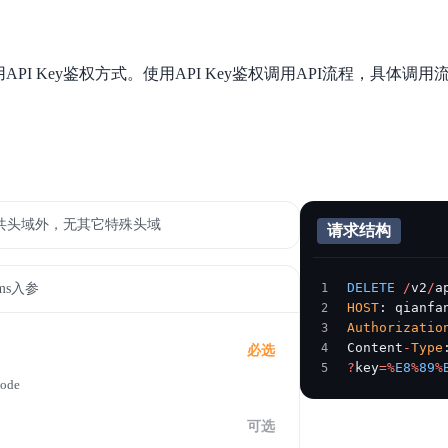
数亿用户验证的企业数字资产管理平台，集智能管理、多人协作、大文件极速传输于一体
18 种格式解析，结构化输出文档关键信息
生态伙伴方案
端到端语音语言大模型
公告通知
线索转化入口
课程
国内短信套餐包
更强的深度思考能力
考试中心
基于Cross-Attention跨模态语音大模型，体验超拟人对话
看图识万物
船舶与海洋工程大模型解决方案
产品公告与服务动
大模型系列课程一站观看
企业首购限时0.99元起
API Key鉴权方式。使用API Key鉴权调用API流程，具体调
，计算密集型应用专享
视觉+多模态大模型，万物精准识别
大模型语音合成
BaiduLinuxClou
政务智能体的百度搜索解决方案
在事实性、指令遵循、智能体等能力上均有显著提升
音色具备更高的自然度、丰富的情感表达等特点
智能文档分析
能源行业企业管理系统智能化升级解决方案
生态适配指南
提供官网搭建、web应用搭建、云上学习和测试等场景的服务
文心大模型驱动，一站式文档处理
大模型声音复刻
先进、高效的文档解析模型，专为文档元素识别设计
录制5秒音频，即可极速复刻音色
智慧水务智能体解决方案
生态兼容性全景图
文字识别
拓展的云存储服务
覆盖多种场景、多种语言的高精度整图文字检测和
共头域外，无其它特殊头域
请求结构
图像增强
地址和公网带宽，增加用户使用弹性
去雾增强放大，重建高清无损图像
DELETE
 /
v2
/
a
ams入参
Agent开发工具链
HOST
: qianfa
大模型声音复刻
Authorizatio
体验AI方案
丰富的Agent开发工具、一站式创建
Content
-
Type
必选
面向企业客户在游戏、营销、直播、办公等场景提供高效稳定的一站式解决方案
基于大模型zero-shot技术，随时随地录制数秒音频
?
key
=%
E8
%
89
%
自主规划Agent
ode
内置多种AI助手常见能力，深入理解用户意图，智能调度多种MCP工具
自主思考并规划任务，适用于基础或日常的业务流程
可选
工作流Agent