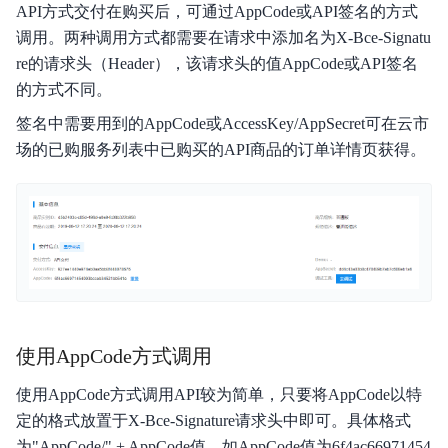
API方式交付在购买后，可通过AppCode或API签名的方式
调用。两种调用方式都需要在请求中添加名为X-Bce-Signatu
用户操作指南
re的请求头（Header），该请求头的值AppCode或API签名
云市场协议与规范
的方式不同。
签名中需要用到的AppCode或AccessKey/AppSecret可在云市
常见问题
场的已购服务列表中已购买的API商品的订单详情页获得。
使用AppCode方式调用
使用AppCode方式调用API较为简单，只要将AppCode以特
定的格式放置于X-Bce-Signature请求头中即可。具体格式
为"AppCode/" + AppCode值。如AppCode值为6f4ac66971454