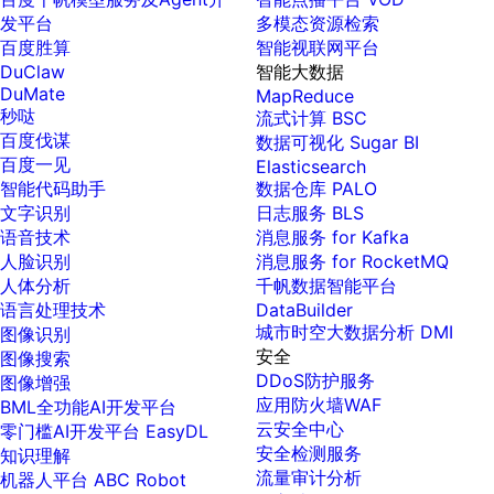
发平台
多模态资源检索
百度胜算
智能视联网平台
DuClaw
智能大数据
DuMate
MapReduce
秒哒
流式计算 BSC
百度伐谋
数据可视化 Sugar BI
百度一见
Elasticsearch
智能代码助手
数据仓库 PALO
文字识别
日志服务 BLS
语音技术
消息服务 for Kafka
人脸识别
消息服务 for RocketMQ
人体分析
千帆数据智能平台
语言处理技术
DataBuilder
城市时空大数据分析 DMI
图像识别
安全
图像搜索
DDoS防护服务
图像增强
应用防火墙WAF
BML全功能AI开发平台
云安全中心
零门槛AI开发平台 EasyDL
安全检测服务
知识理解
流量审计分析
机器人平台 ABC Robot