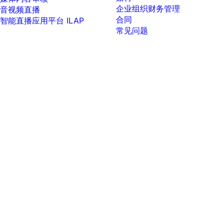
企业组织财务管理
音视频直播
合同
智能直播应用平台 ILAP
常见问题