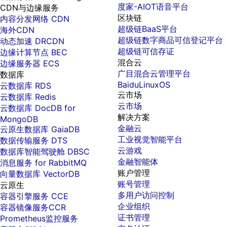
度家-AIOT语音平台
CDN与边缘服务
区块链
内容分发网络 CDN
超级链BaaS平台
海外CDN
超级链数字商品可信登记平台
动态加速 DRCDN
超级链可信存证
边缘计算节点 BEC
混合云
边缘服务器 ECS
广目混合云管理平台
数据库
BaiduLinuxOS
云数据库 RDS
云市场
云数据库 Redis
云市场
云数据库 DocDB for
解决方案
MongoDB
金融云
云原生数据库 GaiaDB
工业视觉智能平台
数据传输服务 DTS
云游戏
数据库智能驾驶舱 DBSC
金融智能体
消息服务 for RabbitMQ
账户管理
向量数据库 VectorDB
账号管理
云原生
多用户访问控制
容器引擎服务 CCE
企业组织
容器镜像服务CCR
证书管理
Prometheus监控服务